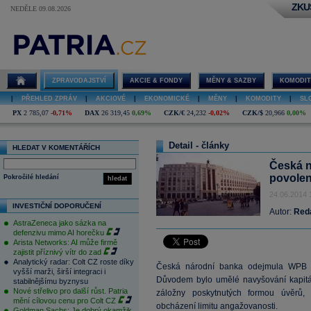
ZKU
NEDĚLE 09.08.2026
ZPRAVODAJSTVÍ
AKCIE & FONDY
MĚNY & SAZBY
KOMODIT
|
PŘEHLED ZPRÁV
|
AKCIOVÉ
|
EKONOMICKÉ
|
MĚNY
|
KOMODITY
|
SL
PX
2 785,07
-0,71%
DAX
26 319,45
0,69%
CZK/€
24,232
-0,02%
CZK/$
20,966
0,00%
Detail - články
HLEDAT V KOMENTÁŘÍCH
Česká n
povolen
Pokročilé hledání
hledat
24.06.2014 
INVESTIČNÍ DOPORUČENÍ
Autor:
Red
AstraZeneca jako sázka na
defenzivu mimo AI horečku
Arista Networks: AI může firmě
zajistit příznivý vítr do zad
Analytický radar: Colt CZ roste díky
Česká národní banka odejmula WPB Ca
vyšší marži, širší integraci i
Důvodem bylo umělé navyšování kapitá
stabilnějšímu byznysu
Nové střelivo pro další růst. Patria
záložny poskytnutých formou úvěrů,
mění cílovou cenu pro Colt CZ
obcházení limitu angažovanosti.
Goldman Sachs: Je dobrý okamžik