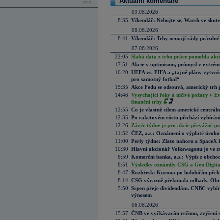
Aktuální komentáře
více...
09.08.2026
8:35
Víkendář: Nebojte se, Warsh ve skute
08.08.2026
8:41
Víkendář: Trhy nemají rády prázdné 
07.08.2026
22:05
Slabá data z trhu práce pomohla akc
17:51
Akcie v optimismu, průmysl v extrémn
16:20
UEFA vs. FIFA a „tajné plány vytvoř
pro samotný fotbal“
15:35
Akce Fedu se odsouvá, americký trh 
14:46
Vysychající řeky a ničivé požáry v E
finanční trhy
12:55
Co je vlastně cílem americké centrál
12:35
Po raketovém růstu přichází vybírán
12:26
Závěr týdne je pro akcie převážně po
11:52
ČEZ, a.s.: Oznámení o výplatě úrok
11:00
Perly týdne: Zlato nahoru a SpaceX 
10:30
Hlavní akcionář Volkswagenu je ve z
8:59
Komerční banka, a.s.: Výpis z obchod
8:51
Výsledky oznámily CSG a Gen Digital
8:47
Rozbřesk: Koruna po holubičím přek
8:14
CSG výrazně překonala odhady. Obran
5:50
Srpen přeje dividendám. CNBC vybírá
výnosem
06.08.2026
15:57
ČNB ve vyčkávacím režimu, zvýšení s