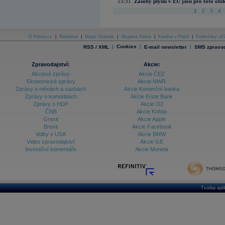
15:31
Zásoby plynu v EU jsou pro toto obdo
1
2
3
4
O Patria.cz
|
Reklama
|
Mapa Stránek
|
Skupina Patria
|
Kariéra v Patrii
|
Podmínky uží
|
Cookies
|
|
RSS / XML
E-mail newsletter
SMS zpravod
Zpravodajství:
Akcie:
Akciové zprávy
Akcie ČEZ
Ekonomické zprávy
Akcie NWR
Zprávy o měnách a sazbách
Akcie Komerční banka
Zprávy o komoditách
Akcie Erste Bank
Zprávy o HDP
Akcie O2
ČNB
Akcie Kofola
Grexit
Akcie Apple
Brexit
Akcie Facebook
Volby v USA
Akcie BMW
Video zpravodajství
Akcie GE
Investiční komentáře
Akcie Moneta
Tvorba apl