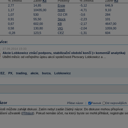
% změna
Závěr
Kč
Poklesy
% změna
Závěr
Kč
2,77
14,85
Erste
-5,12
646,9
1,17
10435,00
NWR
-4,71
9,10
1,07
530
O2 CR
-3,6
284
0,91
55,50
Stock
-2,23
101
0,67
602,00
KB
-2,17
4647,00
0,58
130,80
VIG
-2,04
1059,00
-0,28
123,5
CEZ
-1,31
604
více:
27.06.2014 15:33
Akcie Lobkowicz ztrácí podporu, stabilizační období končí (+ komentář analytika)
Uběhl měsíc od veřejného úpisu akcií společnosti Pivovary Lobkowicz a ...
ČEZ
,
PX
,
trading
,
akcie
,
burza
,
Lobkowicz
ázor
Přidat názor
Pavouk
Od nejnovějších
|
ístě můžete zahájit diskusi. Zatím nebyl zadán žádný názor. Do diskuse mohou přispívat
ášení uživatelé (
Přihlásit
). Pokud nemáte účet, na který byste se mohli přihlásit, registrujte se