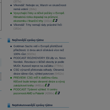
(377x)
Víkendář: Nebojte se, Warsh ve skutečnosti
nemá velení
(264x)
Vysychající řeky a ničivé požáry v Evropě.
Klimatická rizika dopadají na průmysl,
ekonomiku i finanční trhy
(161x)
Víkendář: Trhy nemají rády prázdné řeči
(161x)
Nejčtenější zprávy týdne
Goldman Sachs vidí v Evropě přehlížené
příležitosti. U dvou akcií očekává více než
100% růst
(9323x)
PODCAST ROZHOVORY: Eli Lilly vs. Novo
Nordisk. Revoluce v léčbě obezity je podle
MUDr. Kunové teprve na začátku
(7784x)
CSG výrazně překonala odhady. Obranná
divize táhne růst, výhled potvrzen
(5452x)
PREVIEW: CSG míří k dalšímu růstu.
Klíčové bude tempo obranné divize a vývoj
zakázkové knihy
(4491x)
PODCAST Týdenní výhled: V centru
pozornosti AMD a Palantir
(4266x)
Nejdiskutovanější zprávy týdne