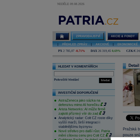
NEDĚLE 09.08.2026
ZPRAVODAJSTVÍ
AKCIE & FONDY
|
PŘEHLED ZPRÁV
|
AKCIOVÉ
|
EKONOMICKÉ
PX
2 785,07
-0,71%
DAX
26 319,45
0,69%
CZK/€
24
Detail
HLEDAT V KOMENTÁŘÍCH
Pokročilé hledání
hledat
INVESTIČNÍ DOPORUČENÍ
AstraZeneca jako sázka na
defenzivu mimo AI horečku
Arista Networks: AI může firmě
zajistit příznivý vítr do zad
Analytický radar: Colt CZ roste díky
vyšší marži, širší integraci i
stabilnějšímu byznysu
Pražská b
Nové střelivo pro další růst. Patria
pouze sníž
mění cílovou cenu pro Colt CZ
Goldman Sachs: Je dobrý okamžik