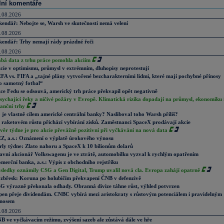
lní komentáře
.08.2026
kendář: Nebojte se, Warsh ve skutečnosti nemá velení
.08.2026
kendář: Trhy nemají rády prázdné řeči
.08.2026
abá data z trhu práce pomohla akciím
cie v optimismu, průmysl v extrémním, dluhopisy neprotestují
FA vs. FIFA a „tajné plány vytvořené bezcharakterními lidmi, které mají pochybné přínosy
o samotný fotbal“
ce Fedu se odsouvá, americký trh práce překvapil opět negativně
sychající řeky a ničivé požáry v Evropě. Klimatická rizika dopadají na průmysl, ekonomiku 
nanční trhy
 je vlastně cílem americké centrální banky? Nasliboval toho Warsh příliš?
 raketovém růstu přichází vybírání zisků. Zaměstnanci SpaceX prodávají akcie
věr týdne je pro akcie převážně pozitivní při vyčkávání na nová data
Z, a.s.: Oznámení o výplatě úrokového výnosu
rly týdne: Zlato nahoru a SpaceX k 10 bilionům dolarů
avní akcionář Volkswagenu je ve ztrátě, automobilku vyzval k rychlým opatřením
merční banka, a.s.: Výpis z obchodního rejstříku
sledky oznámily CSG a Gen Digital, Trump uvalil nová cla. Evropa zahájí opatrně
zbřesk: Koruna po holubičím překvapení ČNB v defenzivě
G výrazně překonala odhady. Obranná divize táhne růst, výhled potvrzen
pen přeje dividendám. CNBC vybírá mezi aristokraty s růstovým potenciálem i pravidelným
nosem
.08.2026
B ve vyčkávacím režimu, zvýšení sazeb ale zůstává dále ve hře