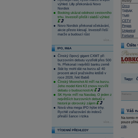
Růsty
výhled. Lilly překonává Novo
Orco
Nordisk
TABAK
Booking ukázal odolnost cestovního
TMR
trhu. Investoři přešli i slabší výhled
CETV
Novo Nordisk překonal očekávání,
Pegas
akcie přesto klesají. Investoři řeší
Unipetrol
marže a budoucí růst
Fortuna
více...
Čtěte 
IPO, M&A
Čínský čipový gigant CXMT při
burzovním debutu vystřelil přes 500
%. Překonal i největší banku země
Stát by mohl dát na burzu až 40
procent akcií pražského letiště v
roce 2028, řekl Babiš
Tagy:
Čínský Moonshot AI míří na burzu.
Jeho model Kimi K3 znovu rozvířil
debatu o budoucnosti AI
SK Hynix míří na Nasdaq. O jeden z
Reklama
největších burzovních debutů v
historii je obrovský zájem
Nová vlna mega IPO hýbe trhy.
Váš n
Rychlé zařazování do indexů
přináší šance i rizika
Na tomto m
pouze přihl
více...
zde
.
TÝDENNÍ PŘEHLEDY