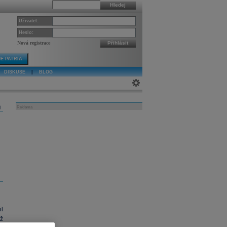
Hledej
Uživatel:
Heslo:
Nová registrace
Přihlásit
E PATRIA
DISKUSE
|
BLOG
j
Reklama
l
ž