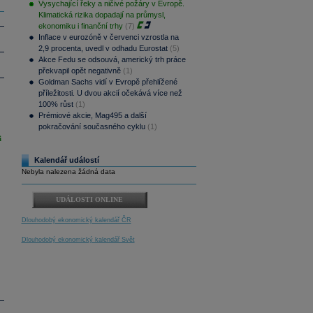
Vysychající řeky a ničivé požáry v Evropě.
Klimatická rizika dopadají na průmysl,
ekonomiku i finanční trhy
(7)
Inflace v eurozóně v červenci vzrostla na
2,9 procenta, uvedl v odhadu Eurostat
(5)
Akce Fedu se odsouvá, americký trh práce
překvapil opět negativně
(1)
Goldman Sachs vidí v Evropě přehlížené
příležitosti. U dvou akcií očekává více než
100% růst
(1)
Prémiové akcie, Mag495 a další
pokračování současného cyklu
(1)
i
Kalendář událostí
Nebyla nalezena žádná data
UDÁLOSTI ONLINE
Dlouhodobý ekonomický kalendář ČR
Dlouhodobý ekonomický kalendář Svět