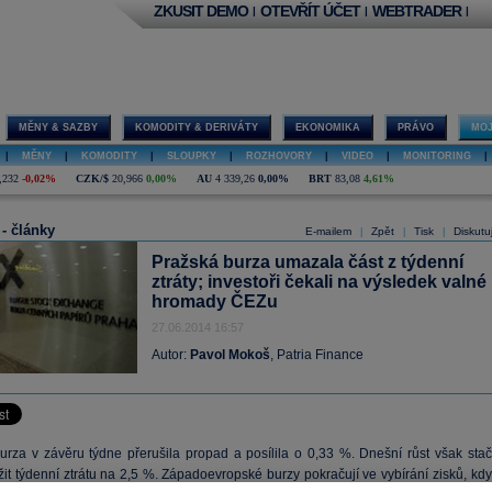
ZKUSIT DEMO
OTEVŘÍT ÚČET
WEBTRADER
|
|
|
MĚNY & SAZBY
KOMODITY & DERIVÁTY
EKONOMIKA
PRÁVO
MOJ
|
MĚNY
|
KOMODITY
|
SLOUPKY
|
ROZHOVORY
|
VIDEO
|
MONITORING
|
,232
-0,02%
CZK/$
20,966
0,00%
AU
4 339,26
0,00%
BRT
83,08
4,61%
 - články
E-mailem
Zpět
Tisk
Diskutu
|
|
|
Pražská burza umazala část z týdenní
ztráty; investoři čekali na výsledek valné
hromady ČEZu
27.06.2014 16:57
Autor:
Pavol Mokoš
, Patria Finance
urza v závěru týdne přerušila propad a posílila o 0,33 %. Dnešní růst však stači
it týdenní ztrátu na 2,5 %. Západoevropské burzy pokračují ve vybírání zisků, kdy