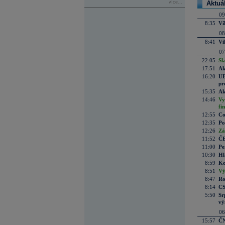
více...
Aktuá
09
8:35
Ví
08
8:41
Ví
07
22:05
Sl
17:51
Ak
16:20
UE
pr
15:35
Ak
14:46
Vy
fi
12:55
Co
12:35
Po
12:26
Zá
11:52
ČE
11:00
Pe
10:30
Hl
8:59
Ko
8:51
Vý
8:47
Ro
8:14
CS
5:50
Sr
vý
06
15:57
ČN