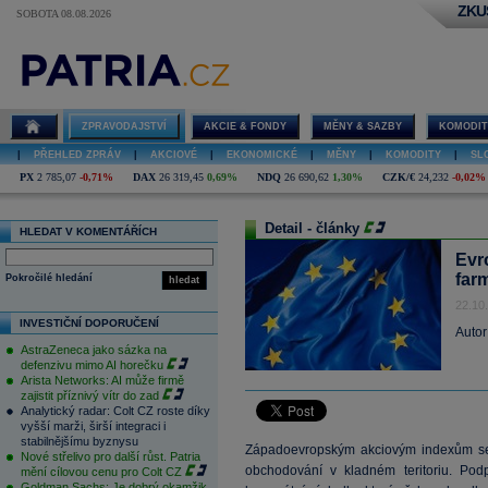
ZKU
SOBOTA 08.08.2026
ZPRAVODAJSTVÍ
AKCIE & FONDY
MĚNY & SAZBY
KOMODIT
|
PŘEHLED ZPRÁV
|
AKCIOVÉ
|
EKONOMICKÉ
|
MĚNY
|
KOMODITY
|
SL
PX
2 785,07
-0,71%
DAX
26 319,45
0,69%
NDQ
26 690,62
1,30%
CZK/€
24,232
-0,02%
Detail - články
HLEDAT V KOMENTÁŘÍCH
Evr
far
Pokročilé hledání
hledat
22.10
INVESTIČNÍ DOPORUČENÍ
Autor
AstraZeneca jako sázka na
defenzivu mimo AI horečku
Arista Networks: AI může firmě
zajistit příznivý vítr do zad
Analytický radar: Colt CZ roste díky
vyšší marži, širší integraci i
stabilnějšímu byznysu
Západoevropským akciovým indexům se 
Nové střelivo pro další růst. Patria
obchodování v kladném teritoriu. Pod
mění cílovou cenu pro Colt CZ
Goldman Sachs: Je dobrý okamžik