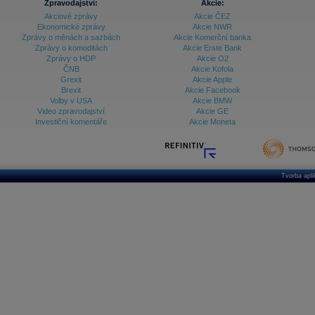
Zpravodajství:
Akcie:
Akciové zprávy
Akcie ČEZ
Ekonomické zprávy
Akcie NWR
Zprávy o měnách a sazbách
Akcie Komerční banka
Zprávy o komoditách
Akcie Erste Bank
Zprávy o HDP
Akcie O2
ČNB
Akcie Kofola
Grexit
Akcie Apple
Brexit
Akcie Facebook
Volby v USA
Akcie BMW
Video zpravodajství
Akcie GE
Investiční komentáře
Akcie Moneta
Tvorba apl