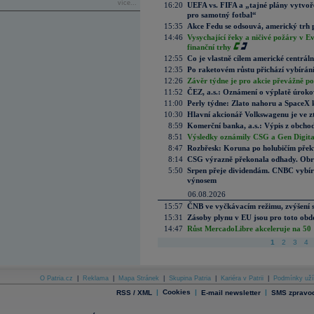
více...
16:20
UEFA vs. FIFA a „tajné plány vytvoř
pro samotný fotbal“
15:35
Akce Fedu se odsouvá, americký trh 
14:46
Vysychající řeky a ničivé požáry v E
finanční trhy
12:55
Co je vlastně cílem americké centrál
12:35
Po raketovém růstu přichází vybírán
12:26
Závěr týdne je pro akcie převážně po
11:52
ČEZ, a.s.: Oznámení o výplatě úrok
11:00
Perly týdne: Zlato nahoru a SpaceX 
10:30
Hlavní akcionář Volkswagenu je ve z
8:59
Komerční banka, a.s.: Výpis z obchod
8:51
Výsledky oznámily CSG a Gen Digital
8:47
Rozbřesk: Koruna po holubičím přek
8:14
CSG výrazně překonala odhady. Obran
5:50
Srpen přeje dividendám. CNBC vybírá
výnosem
06.08.2026
15:57
ČNB ve vyčkávacím režimu, zvýšení s
15:31
Zásoby plynu v EU jsou pro toto obdo
14:47
Růst MercadoLibre akceleruje na 50 %
1
2
3
4
O Patria.cz
|
Reklama
|
Mapa Stránek
|
Skupina Patria
|
Kariéra v Patrii
|
Podmínky uží
|
Cookies
|
|
RSS / XML
E-mail newsletter
SMS zpravod