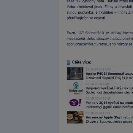
zase tak výhodný není. Tlak na
mzdy
to
třeba stimulovat jinak. Firmy a invest
silnou poptávku, s likviditou – monetár
přehřívajících se oblastí.
Pozn.: Jiří Soustružník je aktivní inv
investicemi. Jeho sloupky nejsou poskyt
spolupracovníkem Patrie, jeho názory se
Čtěte více:
21.10.2014 17:50
Apple: F4Q14 (komentář analyt
Oznámení mapující F4Q14 je ozvě
22.10.2014 8:18
Unipetrol vykázal čistý zisk 1,
Společnost Unipetrol dnes otevř
22.10.2014 10:42
Yahoo v 3Q14 vydělal na prodej
Internetový gigant Yahoo zveřejni
22.10.2014 11:07
Ani mocný Apple (Pay) nebude
Zkuste si kupovat peníze pouze a