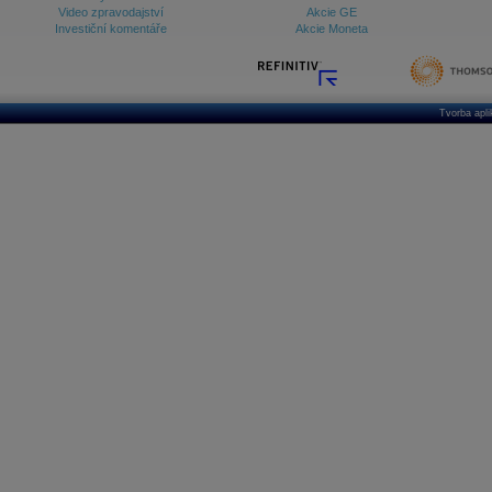
Video zpravodajství
Akcie GE
Investiční komentáře
Akcie Moneta
Tvorba apl