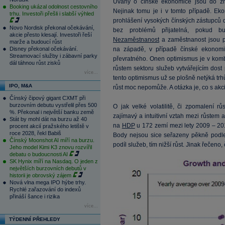
Úvahy o čínské ekonomice jsou do zn
Booking ukázal odolnost cestovního
Nejinak tomu je i v tomto případě. Ek
trhu. Investoři přešli i slabší výhled
prohlášení vysokých čínských zástupců do
Novo Nordisk překonal očekávání,
bez problémů přijatelná, pokud bu
akcie přesto klesají. Investoři řeší
Nezaměstnanost
a zaměstnanost jsou p
marže a budoucí růst
Disney překonal očekávání.
na západě, v případě čínské ekonomik
Streamovací služby i zábavní parky
převratného. Onen optimismus je v komb
dál táhnou růst zisků
růstem sektoru služeb vytvářejícím dost
více...
tento optimismus už se plošně netýká trhů 
IPO, M&A
růst moc nepomůže. A otázka je, co s akci
Čínský čipový gigant CXMT při
burzovním debutu vystřelil přes 500
O jak velké volatilitě, či zpomalení 
%. Překonal i největší banku země
zajímavý a intuitivní vztah mezi růstem 
Stát by mohl dát na burzu až 40
na
HDP
u 172 zemí mezi lety 2009 – 201
procent akcií pražského letiště v
roce 2028, řekl Babiš
Body nejsou sice seřazeny pěkně podle 
Čínský Moonshot AI míří na burzu.
podíl služeb, tím nižší růst. Jinak řečeno, 
Jeho model Kimi K3 znovu rozvířil
debatu o budoucnosti AI
SK Hynix míří na Nasdaq. O jeden z
největších burzovních debutů v
historii je obrovský zájem
Nová vlna mega IPO hýbe trhy.
Rychlé zařazování do indexů
přináší šance i rizika
více...
TÝDENNÍ PŘEHLEDY