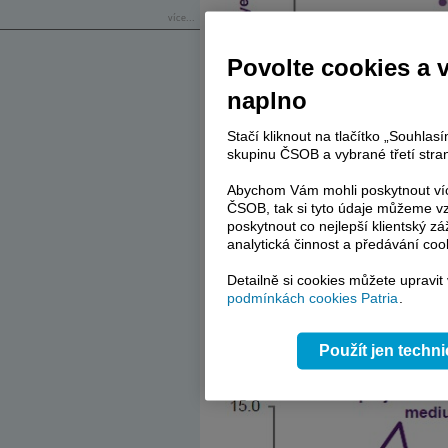
více...
Povolte cookies a 
naplno
Stačí kliknout na tlačítko „Souhla
skupinu ČSOB a vybrané třetí stran
Abychom Vám mohli poskytnout víc
ČSOB, tak si tyto údaje můžeme vz
poskytnout co nejlepší klientský zá
Druhý graf už ukazuje, jak by podl
analytická činnost a předávání coo
deindustrializovaný růst v následující
dosaženo nebude, bavíme se o tom, kam a
Detailně si cookies můžete upravit
podmínkách cookies Patria
.
mezi 6 – 7 %. Připomněl bych, že zná
tempa růstu až ke 3 %, což je v podsta
celou globální ekonomiku. Natixis je
Použít jen techn
optimistkou.