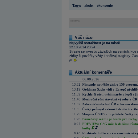
Tagy:
akcie
,
ekonomie
Reklama
Váš názor
Nejvyšší ostražitost je na místě
22.10.2014 20:24
Střezte se investic závislých na zemích, kde 
zítřky či pozítřky vždy končívají tragicky. Za
jiri
Aktuální komentáře
06.08.2026
13:32
Nintendo navýšilo zisk o 150 procen
13:19
Goldman Sachs vidí v Evropě přehlíže
11:59
Rychlejší růst, vyšší marže a lepší v
11:40
Meziroční růst stavební výroby v ČR
11:37
Zahraniční obchod ČR v červnu skonč
11:35
Český průmysl zakončil druhé čtvrtlet
11:29
Skupina ČSOB v 1. pololetí: Velký zá
11:26
Paměťový sektor je brzda pro techy,
10:27
PREVIEW: CSG míří k dalšímu růstu.
knihy
8:43
Rozbřesk: Inflace v červenci mírně v