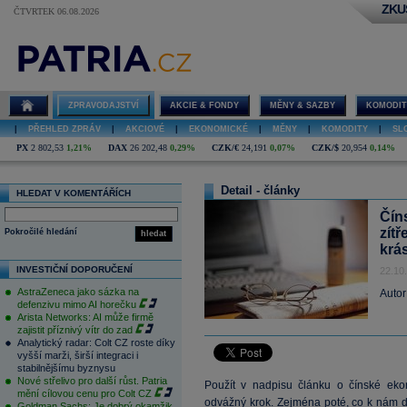
ZKU
ČTVRTEK 06.08.2026
ZPRAVODAJSTVÍ
AKCIE & FONDY
MĚNY & SAZBY
KOMODIT
|
PŘEHLED ZPRÁV
|
AKCIOVÉ
|
EKONOMICKÉ
|
MĚNY
|
KOMODITY
|
SL
PX
2 802,53
1,21%
DAX
26 202,48
0,29%
CZK/€
24,191
0,07%
CZK/$
20,954
0,14%
Detail - články
HLEDAT V KOMENTÁŘÍCH
Čín
zítř
Pokročilé hledání
hledat
krá
INVESTIČNÍ DOPORUČENÍ
22.10
AstraZeneca jako sázka na
Autor
defenzivu mimo AI horečku
Arista Networks: AI může firmě
zajistit příznivý vítr do zad
Analytický radar: Colt CZ roste díky
vyšší marži, širší integraci i
stabilnějšímu byznysu
Nové střelivo pro další růst. Patria
Použít v nadpisu článku o čínské ek
mění cílovou cenu pro Colt CZ
odvážný krok. Zejména poté, co k nám dor
Goldman Sachs: Je dobrý okamžik