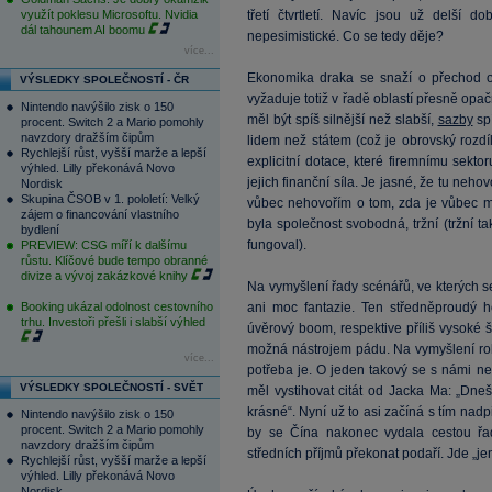
využít poklesu Microsoftu. Nvidia
třetí čtvrtletí. Navíc jsou už delší 
dál tahounem AI boomu
nepesimistické. Co se tedy děje?
více...
Ekonomika draka se snaží o přechod od
VÝSLEDKY SPOLEČNOSTÍ - ČR
vyžaduje totiž v řadě oblastí přesně opa
Nintendo navýšilo zisk o 150
měl být spíš silnější než slabší,
sazby
spí
procent. Switch 2 a Mario pomohly
navzdory dražším čipům
lidem než státem (což je obrovský rozdíl
Rychlejší růst, vyšší marže a lepší
explicitní dotace, které firemnímu sekt
výhled. Lilly překonává Novo
jejich finanční síla. Je jasné, že tu neho
Nordisk
Skupina ČSOB v 1. pololetí: Velký
vůbec nehovořím o tom, zda je vůbec mo
zájem o financování vlastního
byla společnost svobodná, tržní (tržní t
bydlení
fungoval).
PREVIEW: CSG míří k dalšímu
růstu. Klíčové bude tempo obranné
divize a vývoj zakázkové knihy
Na vymyšlení řady scénářů, ve kterých 
Booking ukázal odolnost cestovního
ani moc fantazie. Ten středněproudý h
trhu. Investoři přešli i slabší výhled
úvěrový boom, respektive příliš vysoké 
možná nástrojem pádu. Na vymyšlení robu
více...
potřeba je. O jeden takový se s námi ne
VÝSLEDKY SPOLEČNOSTÍ - SVĚT
měl vystihovat citát od Jacka Ma: „Dneše
krásné“. Nyní už to asi začíná s tím nad
Nintendo navýšilo zisk o 150
procent. Switch 2 a Mario pomohly
by se Čína nakonec vydala cestou řad
navzdory dražším čipům
středních příjmů překonat podaří. Jde „jen“
Rychlejší růst, vyšší marže a lepší
výhled. Lilly překonává Novo
Nordisk