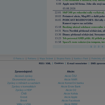
8:40
ČNB rozhodne o sazbách, trhy mezitím
6:08
Apple není AI firma. Jeho síla stojí n
05.08.2026
22:01
S&P 500 po rekordní rally vyčkával,
18:03
Prémiové akcie, Mag495 a další pokr
16:05
PODCAST ROZHOVORY: Eli Lilly vs. 
Kunové teprve na začátku
15:18
Booking ukázal odolnost cestovního trh
14:31
Novo Nordisk překonal očekávání, akci
13:36
Disney překonal očekávání. Streamova
13:23
Trh potrestal AMD příliš. AI příběh p
11:58
SpaceX roste raketovým tempem, inves
1
2
3
4
O Patria.cz
|
Reklama
|
Mapa Stránek
|
Skupina Patria
|
Kariéra v Patrii
|
Podmínky uží
|
Cookies
|
|
RSS / XML
E-mail newsletter
SMS zpravod
Zpravodajství:
Akcie:
Akciové zprávy
Akcie ČEZ
Ekonomické zprávy
Akcie NWR
Zprávy o měnách a sazbách
Akcie Komerční banka
Zprávy o komoditách
Akcie Erste Bank
Zprávy o HDP
Akcie O2
ČNB
Akcie Kofola
Grexit
Akcie Apple
Brexit
Akcie Facebook
Volby v USA
Akcie BMW