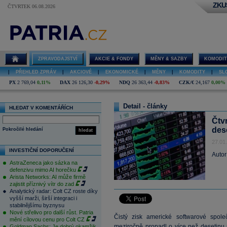
ZKU
ČTVRTEK 06.08.2026
ZPRAVODAJSTVÍ
AKCIE & FONDY
MĚNY & SAZBY
KOMODIT
|
PŘEHLED ZPRÁV
|
AKCIOVÉ
|
EKONOMICKÉ
|
MĚNY
|
KOMODITY
|
SL
PX
2 769,04
0,11%
DAX
26 126,30
-0,29%
NDQ
26 363,44
-0,83%
CZK/€
24,167
0,00%
Detail - články
HLEDAT V KOMENTÁŘÍCH
Čtvr
des
Pokročilé hledání
hledat
27.01
INVESTIČNÍ DOPORUČENÍ
Autor
AstraZeneca jako sázka na
defenzivu mimo AI horečku
Arista Networks: AI může firmě
zajistit příznivý vítr do zad
Analytický radar: Colt CZ roste díky
vyšší marži, širší integraci i
stabilnějšímu byznysu
Nové střelivo pro další růst. Patria
Čistý zisk americké softwarové spole
mění cílovou cenu pro Colt CZ
meziročně propadl o více než desetinu
Goldman Sachs: Je dobrý okamžik