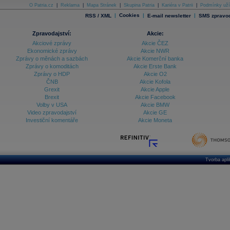
O Patria.cz
|
Reklama
|
Mapa Stránek
|
Skupina Patria
|
Kariéra v Patrii
|
Podmínky uží
|
Cookies
|
|
RSS / XML
E-mail newsletter
SMS zpravod
Zpravodajství:
Akcie:
Akciové zprávy
Akcie ČEZ
Ekonomické zprávy
Akcie NWR
Zprávy o měnách a sazbách
Akcie Komerční banka
Zprávy o komoditách
Akcie Erste Bank
Zprávy o HDP
Akcie O2
ČNB
Akcie Kofola
Grexit
Akcie Apple
Brexit
Akcie Facebook
Volby v USA
Akcie BMW
Video zpravodajství
Akcie GE
Investiční komentáře
Akcie Moneta
Tvorba apl