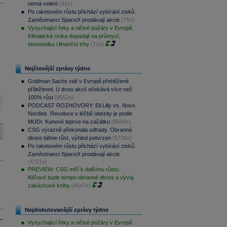
nemá velení
(91x)
Po raketovém růstu přichází vybírání zisků.
Zaměstnanci SpaceX prodávají akcie
(75x)
Vysychající řeky a ničivé požáry v Evropě.
Klimatická rizika dopadají na průmysl,
ekonomiku i finanční trhy
(72x)
Nejčtenější zprávy týdne
Goldman Sachs vidí v Evropě přehlížené
příležitosti. U dvou akcií očekává více než
100% růst
(9552x)
PODCAST ROZHOVORY: Eli Lilly vs. Novo
Nordisk. Revoluce v léčbě obezity je podle
MUDr. Kunové teprve na začátku
(8508x)
CSG výrazně překonala odhady. Obranná
divize táhne růst, výhled potvrzen
(5730x)
Po raketovém růstu přichází vybírání zisků.
Zaměstnanci SpaceX prodávají akcie
(4721x)
PREVIEW: CSG míří k dalšímu růstu.
Klíčové bude tempo obranné divize a vývoj
zakázkové knihy
(4647x)
Nejdiskutovanější zprávy týdne
Vysychající řeky a ničivé požáry v Evropě.