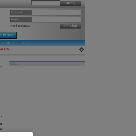
Hledej
Uživatel:
Heslo:
Nová registrace
Přihlásit
E PATRIA
DISKUSE
|
BLOG
-0,84%
j
Reklama
ř
m
y