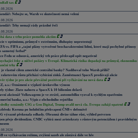
ndfall tax
.08.2026
kendář: Nebojte se, Warsh ve skutečnosti nemá velení
.08.2026
kendář: Trhy nemají rády prázdné řeči
.08.2026
abá data z trhu práce pomohla akciím
cie v optimismu, průmysl v extrémním, dluhopisy neprotestují
FA vs. FIFA a „tajné plány vytvořené bezcharakterními lidmi, které mají pochybné přínosy
o samotný fotbal“
ce Fedu se odsouvá, americký trh práce překvapil opět negativně
sychající řeky a ničivé požáry v Evropě. Klimatická rizika dopadají na průmysl, ekonomiku 
nanční trhy
 je vlastně cílem americké centrální banky? Nasliboval toho Warsh příliš?
 raketovém růstu přichází vybírání zisků. Zaměstnanci SpaceX prodávají akcie
věr týdne je pro akcie převážně pozitivní při vyčkávání na nová data
Z, a.s.: Oznámení o výplatě úrokového výnosu
rly týdne: Zlato nahoru a SpaceX k 10 bilionům dolarů
avní akcionář Volkswagenu je ve ztrátě, automobilku vyzval k rychlým opatřením
merční banka, a.s.: Výpis z obchodního rejstříku
sledky oznámily CSG a Gen Digital, Trump uvalil nová cla. Evropa zahájí opatrně
zbřesk: Koruna po holubičím překvapení ČNB v defenzivě
G výrazně překonala odhady. Obranná divize táhne růst, výhled potvrzen
pen přeje dividendám. CNBC vybírá mezi aristokraty s růstovým potenciálem i pravidelným
nosem
.08.2026
B ve vyčkávacím režimu, zvýšení sazeb ale zůstává dále ve hře