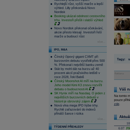
Rychlejší růst, vyšší marže a lepší
výhled. Lilly překonává Novo
Nordisk
Booking ukázal odolnost cestovního
trhu. Investoři přešli i slabší výhled
Novo Nordisk překonal očekávání,
akcie přesto klesají. Investoři řeší
marže a budoucí růst
více...
IPO, M&A
Čínský čipový gigant CXMT při
Tagy:
v
burzovním debutu vystřelil přes 500
%. Překonal i největší banku země
Stát by mohl dát na burzu až 40
procent akcií pražského letiště v
Reklama
roce 2028, řekl Babiš
Čínský Moonshot AI míří na burzu.
Jeho model Kimi K3 znovu rozvířil
Váš n
debatu o budoucnosti AI
SK Hynix míří na Nasdaq. O jeden z
Na tomto m
největších burzovních debutů v
pouze přihl
historii je obrovský zájem
zde
.
Nová vlna mega IPO hýbe trhy.
Rychlé zařazování do indexů
přináší šance i rizika
Aktuá
více...
10
TÝDENNÍ PŘEHLEDY
6:07
PR