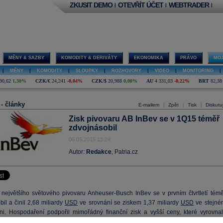
ZKUSIT DEMO
OTEVŘÍT ÚČET
WEBTRADER
|
|
|
MĚNY & SAZBY
KOMODITY & DERIVÁTY
EKONOMIKA
PRÁVO
MOJ
|
MĚNY
|
KOMODITY
|
SLOUPKY
|
ROZHOVORY
|
VIDEO
|
MONITORING
|
90,62
1,30%
CZK/€
24,241
-0,04%
CZK/$
20,988
0,08%
AU
4 331,03
-0,22%
BRT
82,38
 - články
E-mailem
Zpět
Tisk
Diskutu
|
|
|
Zisk pivovaru AB InBev se v 1Q15 téměř
zdvojnásobil
06.05.2015 13:24
Autor:
Redakce
, Patria.cz
k největšího světového pivovaru Anheuser-Busch InBev se v prvním čtvrtletí témě
il a činil 2,68 miliardy
USD
ve srovnání se ziskem 1,37 miliardy
USD
ve stejné
ni. Hospodaření podpořil mimořádný finanční zisk a vyšší ceny, které vyrovnal
deje v USA a negativní dopad silnějšího kurzu dolaru, uvedla dnes firma.