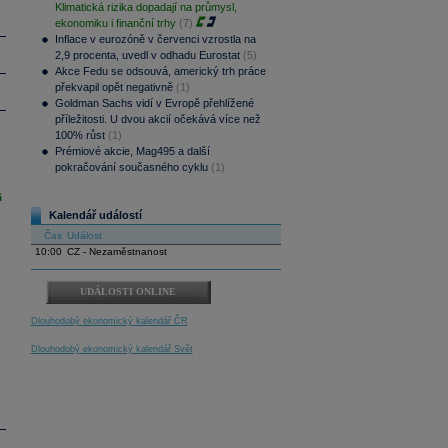
Klimatická rizika dopadají na průmysl,
ekonomiku i finanční trhy
(7)
Inflace v eurozóně v červenci vzrostla na
2,9 procenta, uvedl v odhadu Eurostat
(5)
Akce Fedu se odsouvá, americký trh práce
překvapil opět negativně
(1)
Goldman Sachs vidí v Evropě přehlížené
příležitosti. U dvou akcií očekává více než
100% růst
(1)
Prémiové akcie, Mag495 a další
pokračování současného cyklu
(1)
i
Kalendář událostí
Čas
Událost
10:00
CZ - Nezaměstnanost
UDÁLOSTI ONLINE
Dlouhodobý ekonomický kalendář ČR
Dlouhodobý ekonomický kalendář Svět