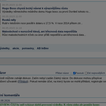
06.05.2015 11:08
Hugo Boss chystá brzký návrat k výraznějšímu růstu
Výsledky německého módního domu Hugo boss za první čtvrtletí tohoto ro...
06.05.2015 11:00
Ruská rally
Rubl v letošním roce posílil k dolaru o 17,5 %. V roce 2014 přitom ztr...
06.05.2015 11:18
Maloobchod v eurozóně klesá, ani březnová data nepotěšila
Růst maloobchodních tržeb za únor příliš nepotěšil a ani březnová data...
ýsledky
,
akcie
,
potraviny
,
AB InBev
ázor
Přidat názor
Pavouk
Od nejnovějších
|
ístě můžete zahájit diskusi. Zatím nebyl zadán žádný názor. Do diskuse mohou přispívat
ášení uživatelé (
Přihlásit
). Pokud nemáte účet, na který byste se mohli přihlásit, registrujte se
lní komentáře
.08.2026
EVIEW: ČEZ by měl vykázat slabší provozní výsledky. K růstu zisku ale pomůže konec