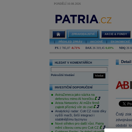
PONDĚLÍ 10.08.2026
ZPRAVODAJSTVÍ
AKCIE & FONDY
|
PŘEHLED ZPRÁV
|
AKCIOVÉ
|
EKONOMICKÉ
PX
2 785,07
-0,71%
DAX
26 319,45
0,69%
NDQ
26 6
Detail
HLEDAT V KOMENTÁŘÍCH
Pokročilé hledání
hledat
INVESTIČNÍ DOPORUČENÍ
AstraZeneca jako sázka na
defenzivu mimo AI horečku
Arista Networks: AI může firmě
zajistit příznivý vítr do zad
Analytický radar: Colt CZ roste díky
Čistý zis
vyšší marži, širší integraci i
stabilnějšímu byznysu
zdvojnásob
Nové střelivo pro další růst. Patria
období lo
mění cílovou cenu pro Colt CZ
pokles pro
Goldman Sachs: Je dobrý okamžik