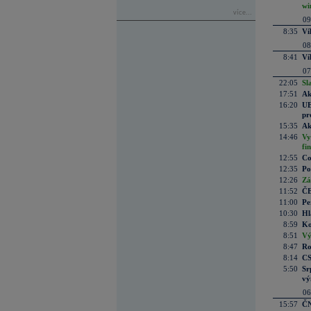
wi
více...
09
8:35
Ví
08
8:41
Ví
07
22:05
Sl
17:51
Ak
16:20
UE
pr
15:35
Ak
14:46
Vy
fi
12:55
Co
12:35
Po
12:26
Zá
11:52
ČE
11:00
Pe
10:30
Hl
8:59
Ko
8:51
Vý
8:47
Ro
8:14
CS
5:50
Sr
vý
06
15:57
ČN