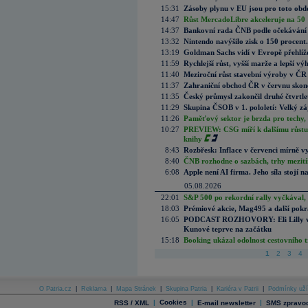
15:31
Zásoby plynu v EU jsou pro toto obdo
14:47
Růst MercadoLibre akceleruje na 50 %
14:37
Bankovní rada ČNB podle očekávání 
13:32
Nintendo navýšilo zisk o 150 procen
13:19
Goldman Sachs vidí v Evropě přehlíže
11:59
Rychlejší růst, vyšší marže a lepší v
11:40
Meziroční růst stavební výroby v ČR
11:37
Zahraniční obchod ČR v červnu skonč
11:35
Český průmysl zakončil druhé čtvrtlet
11:29
Skupina ČSOB v 1. pololetí: Velký zá
11:26
Paměťový sektor je brzda pro techy,
10:27
PREVIEW: CSG míří k dalšímu růstu.
knihy
8:43
Rozbřesk: Inflace v červenci mírně v
8:40
ČNB rozhodne o sazbách, trhy mezitím
6:08
Apple není AI firma. Jeho síla stojí n
05.08.2026
22:01
S&P 500 po rekordní rally vyčkával,
18:03
Prémiové akcie, Mag495 a další pokr
16:05
PODCAST ROZHOVORY: Eli Lilly vs. 
Kunové teprve na začátku
15:18
Booking ukázal odolnost cestovního trh
1
2
3
4
O Patria.cz
|
Reklama
|
Mapa Stránek
|
Skupina Patria
|
Kariéra v Patrii
|
Podmínky uží
|
Cookies
|
|
RSS / XML
E-mail newsletter
SMS zpravod