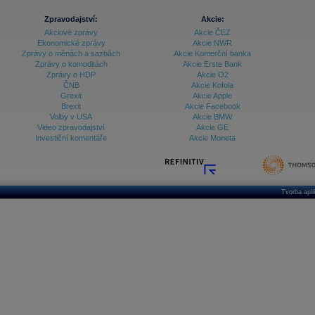
Zpravodajství:
Akcie:
Akciové zprávy
Akcie ČEZ
Ekonomické zprávy
Akcie NWR
Zprávy o měnách a sazbách
Akcie Komerční banka
Zprávy o komoditách
Akcie Erste Bank
Zprávy o HDP
Akcie O2
ČNB
Akcie Kofola
Grexit
Akcie Apple
Brexit
Akcie Facebook
Volby v USA
Akcie BMW
Video zpravodajství
Akcie GE
Investiční komentáře
Akcie Moneta
Tvorba apl