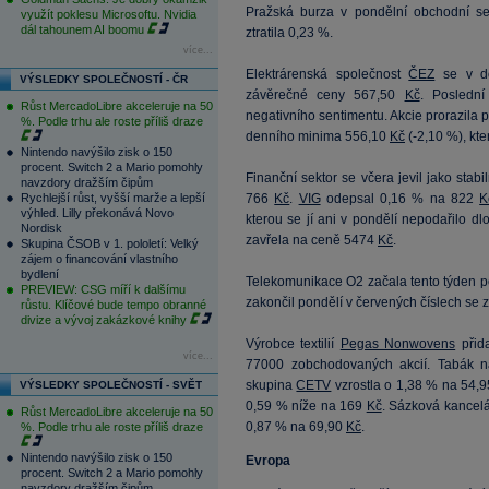
Pražská burza v pondělní obchodní se
využít poklesu Microsoftu. Nvidia
dál tahounem AI boomu
ztratila 0,23 %.
více...
Elektrárenská společnost
ČEZ
se v do
VÝSLEDKY SPOLEČNOSTÍ - ČR
závěrečné ceny 567,50
Kč
. Posledn
Růst MercadoLibre akceleruje na 50
negativního sentimentu. Akcie prorazila
%. Podle trhu ale roste příliš draze
denního minima 556,10
Kč
(-2,10 %), kt
Nintendo navýšilo zisk o 150
procent. Switch 2 a Mario pomohly
Finanční sektor se včera jevil jako stabi
navzdory dražším čipům
Rychlejší růst, vyšší marže a lepší
766
Kč
.
VIG
odepsal 0,16 % na 822
K
výhled. Lilly překonává Novo
kterou se jí ani v pondělí nepodařilo d
Nordisk
zavřela na ceně 5474
Kč
.
Skupina ČSOB v 1. pololetí: Velký
zájem o financování vlastního
bydlení
Telekomunikace O2 začala tento týden p
PREVIEW: CSG míří k dalšímu
zakončil pondělí v červených číslech se 
růstu. Klíčové bude tempo obranné
divize a vývoj zakázkové knihy
Výrobce textilií
Pegas Nonwovens
přid
více...
77000 zobchodovaných akcií. Tabák 
skupina
CETV
vzrostla o 1,38 % na 54,
VÝSLEDKY SPOLEČNOSTÍ - SVĚT
0,59 % níže na 169
Kč
. Sázková kancel
Růst MercadoLibre akceleruje na 50
0,87 % na 69,90
Kč
.
%. Podle trhu ale roste příliš draze
Nintendo navýšilo zisk o 150
Evropa
procent. Switch 2 a Mario pomohly
navzdory dražším čipům