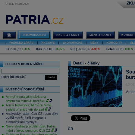
ZKU
PÁTEK 07.08.2026
ZPRAVODAJSTVÍ
AKCIE & FONDY
MĚNY & SAZBY
KOMODIT
|
PŘEHLED ZPRÁV
|
AKCIOVÉ
|
EKONOMICKÉ
|
MĚNY
|
KOMODITY
|
SL
PX
2 805,12
1,30%
DAX
26 140,13
0,05%
NDQ
26 348,35
-0,06%
CZK/€
24,219
0,01%
Detail - články
HLEDAT V KOMENTÁŘÍCH
Sou
bur
Pokročilé hledání
hledat
18.08
INVESTIČNÍ DOPORUČENÍ
Autor
AstraZeneca jako sázka na
defenzivu mimo AI horečku
Arista Networks: AI může firmě
zajistit příznivý vítr do zad
Analytický radar: Colt CZ roste díky
vyšší marži, širší integraci i
stabilnějšímu byznysu
Nové střelivo pro další růst. Patria
ČR
mění cílovou cenu pro Colt CZ
Goldman Sachs: Je dobrý okamžik