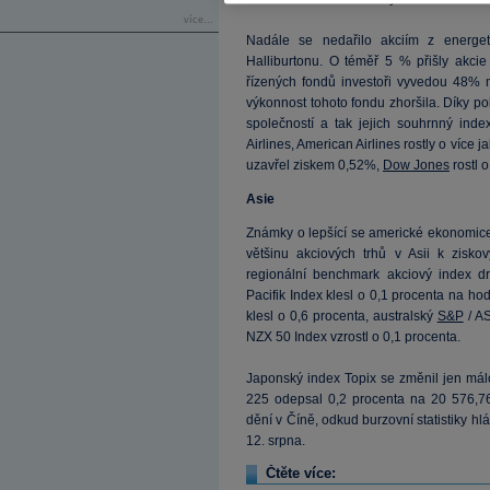
více...
Nadále se nedařilo akciím z energet
Halliburtonu. O téměř 5 % přišly akcie
řízených fondů investoři vyvedou 48% 
výkonnost tohoto fondu zhoršila. Díky 
společností a tak jejich souhrnný inde
Airlines, American Airlines rostly o více j
uzavřel ziskem 0,52%,
Dow Jones
rostl 
Asie
Známky o lepšící se americké ekonomice
většinu akciových trhů v Asii k zis
regionální benchmark akciový index dr
Pacifik Index klesl o 0,1 procenta na h
klesl o 0,6 procenta, australský
S&P
/ AS
NZX 50 Index vzrostl o 0,1 procenta.
Japonský index Topix se změnil jen mál
225 odepsal 0,2 procenta na 20 576,76
dění v Číně, odkud burzovní statistiky hlás
12. srpna.
Čtěte více: