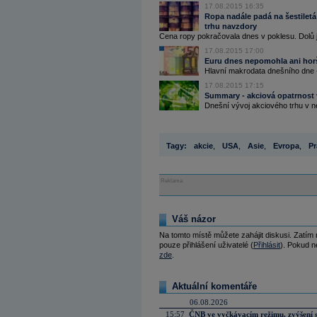
17.08.2015 16:35
Ropa nadále padá na šestilet
trhu navzdory
Cena ropy pokračovala dnes v poklesu. Dolů ji tl
17.08.2015 17:00
Euru dnes nepomohla ani hor
Hlavní makrodata dnešního dne - 
17.08.2015 17:15
Summary - akciová opatrnost 
Dnešní vývoj akciového trhu v nej
Tagy:
akcie
,
USA
,
Asie
,
Evropa
,
Pr
Reklama
Váš názor
Na tomto místě můžete zahájit diskusi. Zatím
pouze přihlášení uživatelé (
Přihlásit
). Pokud ne
zde
.
Aktuální komentáře
06.08.2026
15:57
ČNB ve vyčkávacím režimu, zvýšení s