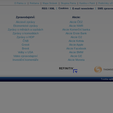
O Patria.cz
|
Reklama
|
Mapa Stránek
|
Skupina Patria
|
Kariéra v Patrii
|
Podmínky uží
|
Cookies
|
|
RSS / XML
E-mail newsletter
SMS zpravod
Zpravodajství:
Akcie:
Akciové zprávy
Akcie ČEZ
Ekonomické zprávy
Akcie NWR
Zprávy o měnách a sazbách
Akcie Komerční banka
Zprávy o komoditách
Akcie Erste Bank
Zprávy o HDP
Akcie O2
ČNB
Akcie Kofola
Grexit
Akcie Apple
Brexit
Akcie Facebook
Volby v USA
Akcie BMW
Video zpravodajství
Akcie GE
Investiční komentáře
Akcie Moneta
Tvorba apl