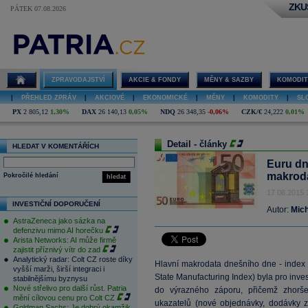
ZKU
PÁTEK 07.08.2026
ZPRAVODAJSTVÍ
AKCIE & FONDY
MĚNY & SAZBY
KOMODIT
|
PŘEHLED ZPRÁV
|
AKCIOVÉ
|
EKONOMICKÉ
|
MĚNY
|
KOMODITY
|
SL
PX
2 805,12
1,30%
DAX
26 140,13
0,05%
NDQ
26 348,35
-0,06%
CZK/€
24,222
0,01%
Detail - články
HLEDAT V KOMENTÁŘÍCH
Euru dn
makrod
Pokročilé hledání
hledat
17.08.2015 
INVESTIČNÍ DOPORUČENÍ
Autor:
Mich
AstraZeneca jako sázka na
defenzivu mimo AI horečku
Arista Networks: AI může firmě
zajistit příznivý vítr do zad
Analytický radar: Colt CZ roste díky
Hlavní makrodata dnešního dne - index p
vyšší marži, širší integraci i
State Manufacturing Index) byla pro inv
stabilnějšímu byznysu
Nové střelivo pro další růst. Patria
do výrazného záporu, přičemž zhoršen
mění cílovou cenu pro Colt CZ
ukazatelů (nové objednávky, dodávky z
Goldman Sachs: Je dobrý okamžik