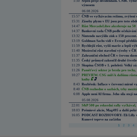
5:50
Srpen přeje dividendám. CNBC vybírá
výnosem
06.08.2026
15:57
ČNB ve vyčkávacím režimu, zvýšení s
15:31
Zásoby plynu v EU jsou pro toto obdo
14:47
Růst MercadoLibre akceleruje na 50 %
14:37
Bankovní rada ČNB podle očekávání 
13:32
Nintendo navýšilo zisk o 150 procen
13:19
Goldman Sachs vidí v Evropě přehlíže
11:59
Rychlejší růst, vyšší marže a lepší v
11:40
Meziroční růst stavební výroby v ČR
11:37
Zahraniční obchod ČR v červnu skonč
11:35
Český průmysl zakončil druhé čtvrtlet
11:29
Skupina ČSOB v 1. pololetí: Velký zá
11:26
Paměťový sektor je brzda pro techy,
10:27
PREVIEW: CSG míří k dalšímu růstu.
knihy
8:43
Rozbřesk: Inflace v červenci mírně v
8:40
ČNB rozhodne o sazbách, trhy mezitím
6:08
Apple není AI firma. Jeho síla stojí n
05.08.2026
22:01
S&P 500 po rekordní rally vyčkával,
18:03
Prémiové akcie, Mag495 a další pokr
16:05
PODCAST ROZHOVORY: Eli Lilly vs. 
Kunové teprve na začátku
1
2
3
4