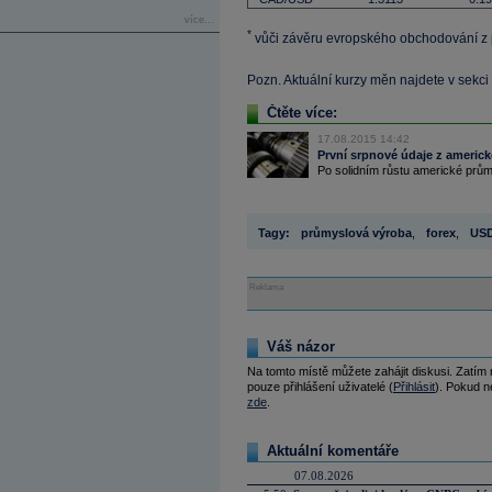
více...
*
vůči závěru evropského obchodování z
Pozn. Aktuální kurzy měn najdete v sekci
Čtěte více:
17.08.2015 14:42
První srpnové údaje z americ
Po solidním růstu americké prům
Tagy:
průmyslová výroba
,
forex
,
US
Reklama
Váš názor
Na tomto místě můžete zahájit diskusi. Zatím
pouze přihlášení uživatelé (
Přihlásit
). Pokud ne
zde
.
Aktuální komentáře
07.08.2026