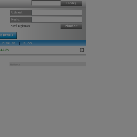
Hledej
Uživatel:
Heslo:
Nová registrace
Přihlásit
E PATRIA
DISKUSE
|
BLOG
4,61%
j
Reklama