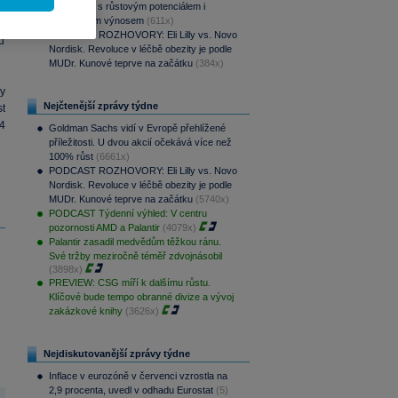
ů
aristokraty s růstovým potenciálem i
pravidelným výnosem
(611x)
 i
PODCAST ROZHOVORY: Eli Lilly vs. Novo
u
Nordisk. Revoluce v léčbě obezity je podle
MUDr. Kunové teprve na začátku
(384x)
y
Nejčtenější zprávy týdne
st
54
Goldman Sachs vidí v Evropě přehlížené
příležitosti. U dvou akcií očekává více než
100% růst
(6661x)
PODCAST ROZHOVORY: Eli Lilly vs. Novo
Nordisk. Revoluce v léčbě obezity je podle
MUDr. Kunové teprve na začátku
(5740x)
PODCAST Týdenní výhled: V centru
pozornosti AMD a Palantir
(4079x)
Palantir zasadil medvědům těžkou ránu.
Své tržby meziročně téměř zdvojnásobil
(3898x)
PREVIEW: CSG míří k dalšímu růstu.
Klíčové bude tempo obranné divize a vývoj
zakázkové knihy
(3626x)
Nejdiskutovanější zprávy týdne
Inflace v eurozóně v červenci vzrostla na
2,9 procenta, uvedl v odhadu Eurostat
(5)