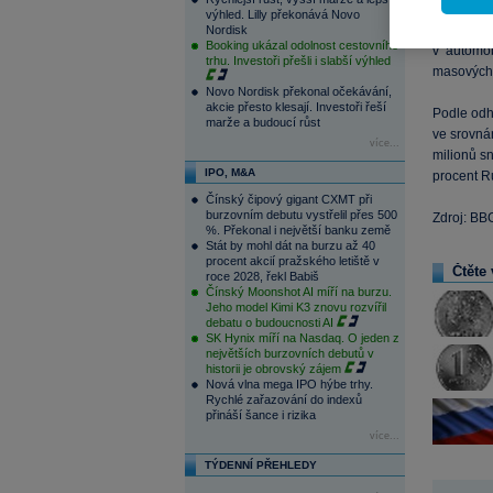
srovnání 
výhled. Lilly překonává Novo
dálkové ná
Nordisk
Booking ukázal odolnost cestovního
v automo
trhu. Investoři přešli i slabší výhled
masových 
Novo Nordisk překonal očekávání,
akcie přesto klesají. Investoři řeší
Podle odh
marže a budoucí růst
ve srovnán
více...
milionů sn
IPO, M&A
procent R
Čínský čipový gigant CXMT při
burzovním debutu vystřelil přes 500
Zdroj: BB
%. Překonal i největší banku země
Stát by mohl dát na burzu až 40
procent akcií pražského letiště v
Čtěte 
roce 2028, řekl Babiš
Čínský Moonshot AI míří na burzu.
Jeho model Kimi K3 znovu rozvířil
debatu o budoucnosti AI
SK Hynix míří na Nasdaq. O jeden z
největších burzovních debutů v
historii je obrovský zájem
Nová vlna mega IPO hýbe trhy.
Rychlé zařazování do indexů
přináší šance i rizika
více...
TÝDENNÍ PŘEHLEDY