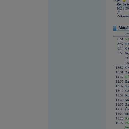
Scipio
Re: Je 
10.12.20
o))
Velkamed
Aktuá
07
8:51
Vý
8:47
Ro
8:14
CS
5:50
Sr
vý
06
15:57
ČN
15:31
Zá
14:47
Rů
14:37
Ba
13:32
Ni
13:19
Go
11:59
Ry
11:40
Me
11:37
Za
11:35
Če
11:29
Sk
11:26
Pa
10:27
PR
kn