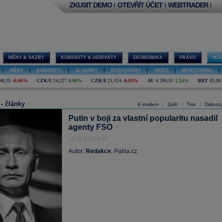
ZKUSIT DEMO
OTEVŘÍT ÚČET
WEBTRADER
|
|
|
MĚNY & SAZBY
KOMODITY & DERIVÁTY
EKONOMIKA
PRÁVO
MOJ
|
MĚNY
|
KOMODITY
|
SLOUPKY
|
ROZHOVORY
|
VIDEO
|
MONITORING
|
48,35
-0,06%
CZK/€
24,227
0,00%
CZK/$
21,024
-0,03%
AU
4 289,91
1,24%
BRT
83,08
 - články
E-mailem
Zpět
Tisk
Diskutu
|
|
|
Putin v boji za vlastní popularitu nasadil
agenty FSO
10.12.2015 9:44
Autor:
Redakce
, Patria.cz