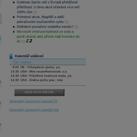
Goldman Sachs vidí v Evropě přehlížené
příležitosti. U dvou akcií očekává více než
100% růst
(1)
Prémiové akcie, Mag495 a další
pokračování současného cyklu
(1)
Definitivní proražení stoletého trendu?
(1)
Microsoft smetl pochybnosti ze stolu a
jasně ukázal, jaký přínos mají investice do
r
AI
(1)
Kalendář událostí
Čas
Událost
8:00
DE - Průmyslová výroba, y/y
14:30
USA - Míra nezaměstnanosti, s.a.
14:30
USA - Průměrná hodinová mzda, y/y
14:30
USA - Změna počtu prac. míst
r
UDÁLOSTI ONLINE
Dlouhodobý ekonomický kalendář ČR
r
Dlouhodobý ekonomický kalendář Svět
r