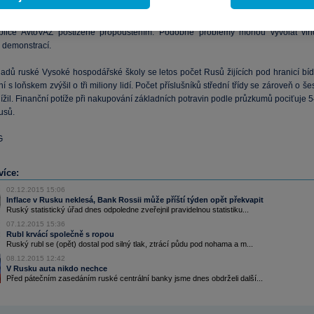
s koncem 90. let zvýšil o třetinu.
Úřady například očividně podcenily odpor řidič
kladní dopravy, kteří masově protestují proti zavedení mýta. Problémová situace je
bilce AvtoVAZ postižené propouštěním. Podobné problémy mohou vyvolat vln
demonstrací.
adů ruské Vysoké hospodářské školy se letos počet Rusů žijících pod hranicí bíd
í s loňskem zvýšil o tři miliony lidí. Počet příslušníků střední třídy se zároveň o še
ížil. Finanční potíže při nakupování základních potravin podle průzkumů pociťuje 
usů.
G
více:
02.12.2015 15:06
Inflace v Rusku neklesá, Bank Rossii může příští týden opět překvapit
Ruský statistický úřad dnes odpoledne zveřejnil pravidelnou statistiku...
07.12.2015 15:36
Rubl krvácí společně s ropou
Ruský rubl se (opět) dostal pod silný tlak, ztrácí půdu pod nohama a m...
08.12.2015 12:42
V Rusku auta nikdo nechce
Před pátečním zasedáním ruské centrální banky jsme dnes obdrželi další...