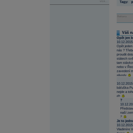
více...
Tagy:
p
Reklama
Váš n
Opět jen b
10.12.2015
Opět jeden 
nás ? Třeb
proudit dot
státech sv
tam stávkov
nebo v Řeck
zavedení mý
xiluodu
10.12.2015
báťuška Put
nejde a toho
dh
?
10.12.20
Představ
naší zem
?
Je to jed
10.12.2015
Vladimíre V