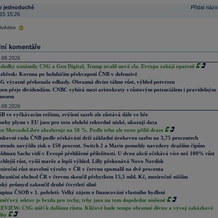
to jednoduché
Přidat názo
15 15:26
vědice
lní komentáře
.08.2026
sledky oznámily CSG a Gen Digital, Trump uvalil nová cla. Evropa zahájí opatrně
zbřesk: Koruna po holubičím překvapení ČNB v defenzivě
G výrazně překonala odhady. Obranná divize táhne růst, výhled potvrzen
pen přeje dividendám. CNBC vybírá mezi aristokraty s růstovým potenciálem i pravidelným
nosem
.08.2026
B ve vyčkávacím režimu, zvýšení sazeb ale zůstává dále ve hře
soby plynu v EU jsou pro toto období rekordně nízké, ukazují data
st MercadoLibre akceleruje na 50 %. Podle trhu ale roste příliš draze
nkovní rada ČNB podle očekávání drží základní úrokovou sazbu na 3,75 procentech
ntendo navýšilo zisk o 150 procent. Switch 2 a Mario pomohly navzdory dražším čipům
ldman Sachs vidí v Evropě přehlížené příležitosti. U dvou akcií očekává více než 100% růst
chlejší růst, vyšší marže a lepší výhled. Lilly překonává Novo Nordisk
ziroční růst stavební výroby v ČR v červnu zpomalil na dvě procenta
hraniční obchod ČR v červnu skončil přebytkem 15,5 mld. Kč, meziročně nižším
ský průmysl zakončil druhé čtvrtletí silně
upina ČSOB v 1. pololetí: Velký zájem o financování vlastního bydlení
měťový sektor je brzda pro techy, trhy jsou na tom dopoledne smíšeně
EVIEW: CSG míří k dalšímu růstu. Klíčové bude tempo obranné divize a vývoj zakázkové
ihy