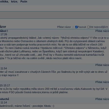
olitika
,
krize
,
Putin
ázor
Přidat názor
Pavouk
Od nejnovějších
|
lábol !
Přidat názo
 17:26
ubohý propagandistický blábol. Jak vzletný název :"Možná ohniska odporu" !! Víte co je to u
a Mostecko nebo Ostravsko s útlumem uhelných dolů. Prý do vytypované oblasti začnou
ace a stát tam podporuje tvorbu pracovních míst. No ale to se dělá běžně ve všech 193
ěta ! To není žádná ruská novinka ! Nedávno měli své :"Ohnisko odporu" v Německu, když
ali všichni piloti Lufthansy, nebo ve Španělsku, když tam stávkují nespokojení Katalánci,
u , které se už zhroutilo celé,...atd. Proč by v Rusku nemohli stávkovat kamioňáci kvůli
ta ? To je běžná věc na celém světě ,nikdo nechce platit něco navíc.
Přidat názo
 11:54
ler už musí zasahovat v chudých částech říše ,po Stalinsku by je měl vybýt ale to dnes už
 trápí nejvíce !!
Přidat názo
15 15:17
te si,že by naše republika měla skoro 200 mil lidí a současnou vládu.Kalousek by byl šéf. V
i místo FSO působí česká televize,kterou si ještě platíme.
noduché
Přidat názo
 11:14
ladimíroviči, máme řešení - povolejte Xilodu :-)