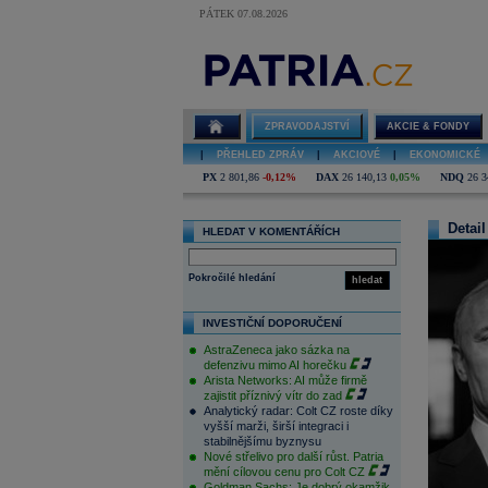
PÁTEK 07.08.2026
ZPRAVODAJSTVÍ
AKCIE & FONDY
|
PŘEHLED ZPRÁV
|
AKCIOVÉ
|
EKONOMICKÉ
PX
2 801,86
-0,12%
DAX
26 140,13
0,05%
NDQ
26 3
Detail
HLEDAT V KOMENTÁŘÍCH
Pokročilé hledání
hledat
INVESTIČNÍ DOPORUČENÍ
AstraZeneca jako sázka na
defenzivu mimo AI horečku
Arista Networks: AI může firmě
zajistit příznivý vítr do zad
Analytický radar: Colt CZ roste díky
vyšší marži, širší integraci i
stabilnějšímu byznysu
Nové střelivo pro další růst. Patria
mění cílovou cenu pro Colt CZ
Goldman Sachs: Je dobrý okamžik