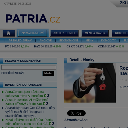
ZKU
ČTVRTEK 06.08.2026
ZPRAVODAJSTVÍ
AKCIE & FONDY
MĚNY & SAZBY
KOMODIT
|
PŘEHLED ZPRÁV
|
AKCIOVÉ
|
EKONOMICKÉ
|
MĚNY
|
KOMODITY
|
SL
PX
2 802,50
1,21%
DAX
26 202,25
0,29%
CZK/€
24,171
0,00%
CZK/$
20,947
0,12%
Detail - články
HLEDAT V KOMENTÁŘÍCH
Roz
nav
Pokročilé hledání
hledat
27.04
INVESTIČNÍ DOPORUČENÍ
Autor
AstraZeneca jako sázka na
defenzivu mimo AI horečku
Arista Networks: AI může firmě
zajistit příznivý vítr do zad
Analytický radar: Colt CZ roste díky
vyšší marži, širší integraci i
stabilnějšímu byznysu
Nové střelivo pro další růst. Patria
Aktualizováno
mění cílovou cenu pro Colt CZ
Goldman Sachs: Je dobrý okamžik