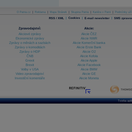
O Patria.cz
|
Reklama
|
Mapa Stránek
|
Skupina Patria
|
Kariéra v Patrii
|
Podmínky uží
|
Cookies
|
|
RSS / XML
E-mail newsletter
SMS zpravod
Zpravodajství:
Akcie:
Akciové zprávy
Akcie ČEZ
Ekonomické zprávy
Akcie NWR
Zprávy o měnách a sazbách
Akcie Komerční banka
Zprávy o komoditách
Akcie Erste Bank
Zprávy o HDP
Akcie O2
ČNB
Akcie Kofola
Grexit
Akcie Apple
Brexit
Akcie Facebook
Volby v USA
Akcie BMW
Video zpravodajství
Akcie GE
Investiční komentáře
Akcie Moneta
Tvorba apl