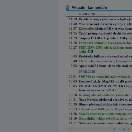
Aktuální komentáře
06.08.2026
11:59
Rychlejší růst, vyšší marže a lepší v
11:40
Meziroční růst stavební výroby v ČR
11:37
Zahraniční obchod ČR v červnu skonč
11:35
Český průmysl zakončil druhé čtvrtlet
11:29
Skupina ČSOB v 1. pololetí: Velký zá
11:26
Paměťový sektor je brzda pro techy,
10:27
PREVIEW: CSG míří k dalšímu růstu.
knihy
8:43
Rozbřesk: Inflace v červenci mírně v
8:40
ČNB rozhodne o sazbách, trhy mezitím
6:08
Apple není AI firma. Jeho síla stojí n
05.08.2026
22:01
S&P 500 po rekordní rally vyčkával,
18:03
Prémiové akcie, Mag495 a další pokr
16:05
PODCAST ROZHOVORY: Eli Lilly vs. 
Kunové teprve na začátku
15:18
Booking ukázal odolnost cestovního trh
14:31
Novo Nordisk překonal očekávání, akci
13:36
Disney překonal očekávání. Streamova
13:23
Trh potrestal AMD příliš. AI příběh p
11:58
SpaceX roste raketovým tempem, inves
11:19
Geopolitika trhům svědčí, zatímco v
11:11
Nálada v německém automobilovém prů
1
2
3
4