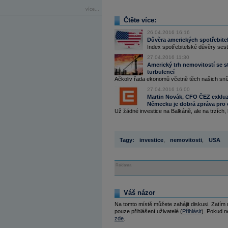
více...
Čtěte více:
26.04.2016 16:16
Důvěra amerických spotřebitelů
Index spotřebitelské důvěry ses
27.04.2016 11:30
Americký trh nemovitostí se st
turbulencí
Ačkoliv řada ekonomů včetně těch našich sníži
27.04.2016 16:00
Martin Novák, CFO ČEZ exkluzi
Německu je dobrá zpráva pro 
Už žádné investice na Balkáně, ale na trzích, 
Tagy:
investice
,
nemovitosti
,
USA
Reklama
Váš názor
Na tomto místě můžete zahájit diskusi. Zatím
pouze přihlášení uživatelé (
Přihlásit
). Pokud ne
zde
.