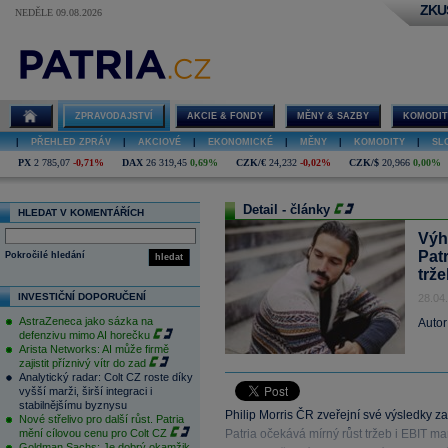
ZKU
NEDĚLE 09.08.2026
ZPRAVODAJSTVÍ
AKCIE & FONDY
MĚNY & SAZBY
KOMODIT
|
PŘEHLED ZPRÁV
|
AKCIOVÉ
|
EKONOMICKÉ
|
MĚNY
|
KOMODITY
|
SL
PX
2 785,07
-0,71%
DAX
26 319,45
0,69%
CZK/€
24,232
-0,02%
CZK/$
20,966
0,00%
Detail - články
HLEDAT V KOMENTÁŘÍCH
Výh
Pat
Pokročilé hledání
hledat
trž
INVESTIČNÍ DOPORUČENÍ
28.04
AstraZeneca jako sázka na
Autor
defenzivu mimo AI horečku
Arista Networks: AI může firmě
zajistit příznivý vítr do zad
Analytický radar: Colt CZ roste díky
vyšší marži, širší integraci i
stabilnějšímu byznysu
Philip Morris ČR zveřejní své výsledky za
Nové střelivo pro další růst. Patria
mění cílovou cenu pro Colt CZ
Patria očekává mírný růst tržeb i EBIT 
Goldman Sachs: Je dobrý okamžik