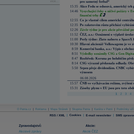
více...
pro samotný fotbal“
15:35
Akce Fedu se odsouvá, americký trh 
14:46
Vysychající řeky a ničivé požáry v E
finanční trhy
12:55
Co je vlastně cílem americké centrál
12:35
Po raketovém růstu přichází vybírán
12:26
Závěr týdne je pro akcie převážně po
11:52
ČEZ, a.s.: Oznámení o výplatě úrok
11:00
Perly týdne: Zlato nahoru a SpaceX 
10:30
Hlavní akcionář Volkswagenu je ve z
8:59
Komerční banka, a.s.: Výpis z obchod
8:51
Výsledky oznámily CSG a Gen Digital
8:47
Rozbřesk: Koruna po holubičím přek
8:14
CSG výrazně překonala odhady. Obran
5:50
Srpen přeje dividendám. CNBC vybírá
výnosem
06.08.2026
15:57
ČNB ve vyčkávacím režimu, zvýšení s
15:31
Zásoby plynu v EU jsou pro toto obdo
1
2
3
4
O Patria.cz
|
Reklama
|
Mapa Stránek
|
Skupina Patria
|
Kariéra v Patrii
|
Podmínky uží
|
Cookies
|
|
RSS / XML
E-mail newsletter
SMS zpravod
Zpravodajství:
Akcie:
Akciové zprávy
Akcie ČEZ