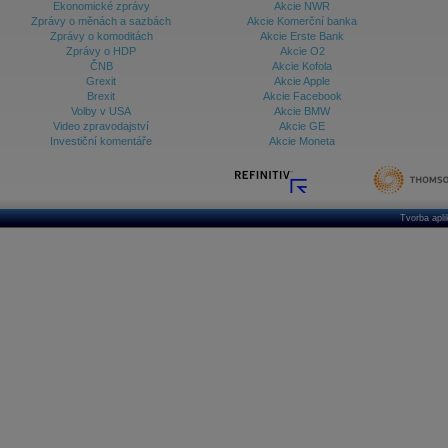
Ekonomické zprávy
Akcie NWR
Zprávy o měnách a sazbách
Akcie Komerční banka
Zprávy o komoditách
Akcie Erste Bank
Zprávy o HDP
Akcie O2
ČNB
Akcie Kofola
Grexit
Akcie Apple
Brexit
Akcie Facebook
Volby v USA
Akcie BMW
Video zpravodajství
Akcie GE
Investiční komentáře
Akcie Moneta
Tvorba apl