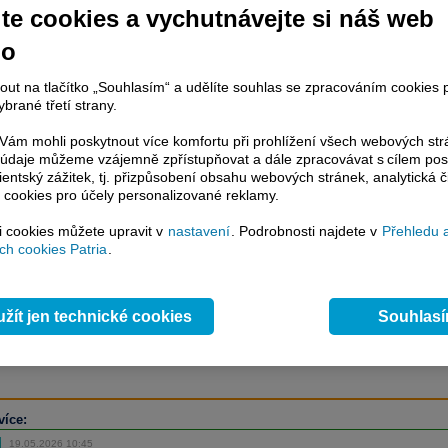
te cookies a vychutnávejte si náš web
no
račování článku je dostupné jen klientům placených služeb
Patria Plus
/
nout na tlačítko „Souhlasím“ a udělíte souhlas se zpracováním cookies 
estor Plus
případně uživatelům platformy
Patria Direct
. Pokud jste klientem
brané třetí strany.
hto služeb, potom je nutné se
Přihlásit
.
ám mohli poskytnout více komfortu při prohlížení všech webových st
ámci placeného informačního servisu získáte
to údaje můžeme vzájemně zpřístupňovat a dále zpracovávat s cílem pos
řístup ke
kompletnímu zpravodajství
lientský zážitek, tj. přizpůsobení obsahu webových stránek, analytická č
.patria.cz bez jakýchkoliv omezení. Veškeré
 cookies pro účely personalizované reklamy.
rávy, komentáře a horké zprávy jsou
brazovány terminálovou metodou (bez nutnosti obnovovat stránku) bez
si cookies můžete upravit v
nastavení
. Podrobnosti najdete v
Přehledu 
ždění a v plné verzi.
h cookies Patria
.
en zpravodajství, ale i další služby získáte v Patria Plus / Investor Plus -
sms
e-mailové
zpravodajství,
data
z finančních trhů v reálném čase, kompletní
žít jen technické cookies
Souhlas
lytický servis
, rozsáhlé
databáze
časových řad ke stažení,
prognózy
oje a
valuace
, ekonomické
fundamenty
,
nástroje
a
kalkulátory
...
více
více:
19.05.2026 10:45