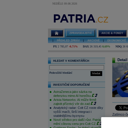
NEDĚLE 09.08.2026
ZPRAVODAJSTVÍ
AKCIE & FONDY
|
PŘEHLED ZPRÁV
|
AKCIOVÉ
|
EKONOMICKÉ
PX
2 785,07
-0,71%
DAX
26 319,45
0,69%
NDQ
26 6
Detail
HLEDAT V KOMENTÁŘÍCH
Pokročilé hledání
hledat
INVESTIČNÍ DOPORUČENÍ
AstraZeneca jako sázka na
defenzivu mimo AI horečku
Arista Networks: AI může firmě
zajistit příznivý vítr do zad
Analytický radar: Colt CZ roste díky
vyšší marži, širší integraci i
Zatímco č
stabilnějšímu byznysu
Nové střelivo pro další růst. Patria
euro. Euro
mění cílovou cenu pro Colt CZ
dolaru, kt
Goldman Sachs: Je dobrý okamžik