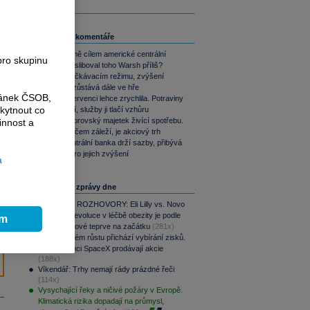
Související komentáře
Co je vlastně cílem americké centrální
pro skupinu
banky? Nasliboval toho Warsh příliš?
ČNB ve vyčkávacím režimu, zvýšení
sazeb ale zůstává dále ve hře
ránek ČSOB,
Inflace v červenci lehce zrychlila. Potraviny
kytnout co
inflaci brzdí, služby ji tlačí vzhůru
Yardeni: Obrovský majetek živící spotřebu.
innost a
Jediné, na čem záleží, je akciový trh
Britská centrální banka drží sazby, přibývá
ale hlasů pro jejich zvýšení
a
Nejčtenější zprávy dne
PODCAST ROZHOVORY: Eli Lilly vs. Novo
Nordisk. Revoluce v léčbě obezity je podle
ím
MUDr. Kunové teprve na začátku
(281x)
Po raketovém růstu přichází vybírání zisků.
Zaměstnanci SpaceX prodávají akcie
(188x)
Víkendář: Trhy nemají rády prázdné řeči
(114x)
Vysychající řeky a ničivé požáry v Evropě.
Klimatická rizika dopadají na průmysl,