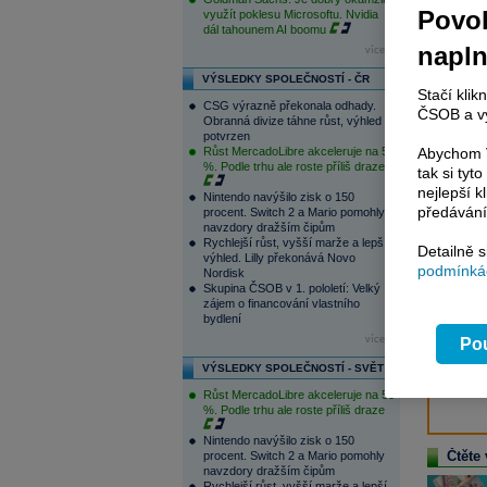
Povol
využít poklesu Microsoftu. Nvidia
dál tahounem AI boomu
napl
více...
Pok
VÝSLEDKY SPOLEČNOSTÍ - ČR
Stačí klik
Inv
CSG výrazně překonala odhady.
ČSOB a vy
těc
Obranná divize táhne růst, výhled
potvrzen
Růst MercadoLibre akceleruje na 50
Abychom V
V r
%. Podle trhu ale roste příliš draze
tak si ty
p
nejlepší k
Nintendo navýšilo zisk o 150
www
předávání
procent. Switch 2 a Mario pomohly
zp
navzdory dražším čipům
zo
Rychlejší růst, vyšší marže a lepší
Detailně 
výhled. Lilly překonává Novo
zpo
podmínkác
Nordisk
Skupina ČSOB v 1. pololetí: Velký
Nej
zájem o financování vlastního
bydlení
a
více...
Pou
ana
výv
VÝSLEDKY SPOLEČNOSTÍ - SVĚT
Růst MercadoLibre akceleruje na 50
%. Podle trhu ale roste příliš draze
Nintendo navýšilo zisk o 150
Čtěte 
procent. Switch 2 a Mario pomohly
navzdory dražším čipům
Rychlejší růst, vyšší marže a lepší