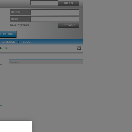
Hledej
Uživatel:
Heslo:
Nová registrace
Přihlásit
E PATRIA
DISKUSE
|
BLOG
4,61%
j
Reklama