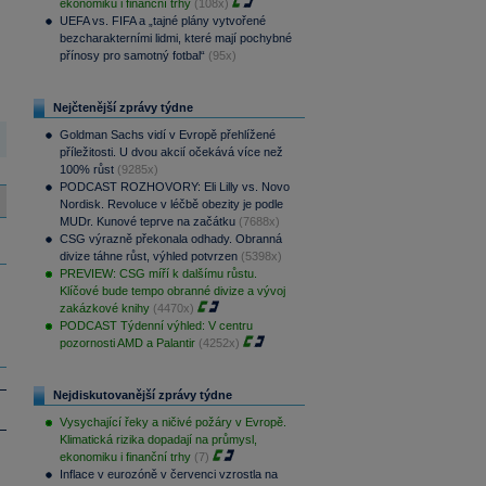
ekonomiku i finanční trhy
(108x)
UEFA vs. FIFA a „tajné plány vytvořené
bezcharakterními lidmi, které mají pochybné
přínosy pro samotný fotbal“
(95x)
Nejčtenější zprávy týdne
Goldman Sachs vidí v Evropě přehlížené
příležitosti. U dvou akcií očekává více než
100% růst
(9285x)
PODCAST ROZHOVORY: Eli Lilly vs. Novo
Nordisk. Revoluce v léčbě obezity je podle
MUDr. Kunové teprve na začátku
(7688x)
CSG výrazně překonala odhady. Obranná
divize táhne růst, výhled potvrzen
(5398x)
PREVIEW: CSG míří k dalšímu růstu.
Klíčové bude tempo obranné divize a vývoj
zakázkové knihy
(4470x)
PODCAST Týdenní výhled: V centru
pozornosti AMD a Palantir
(4252x)
Nejdiskutovanější zprávy týdne
Vysychající řeky a ničivé požáry v Evropě.
Klimatická rizika dopadají na průmysl,
ekonomiku i finanční trhy
(7)
Inflace v eurozóně v červenci vzrostla na