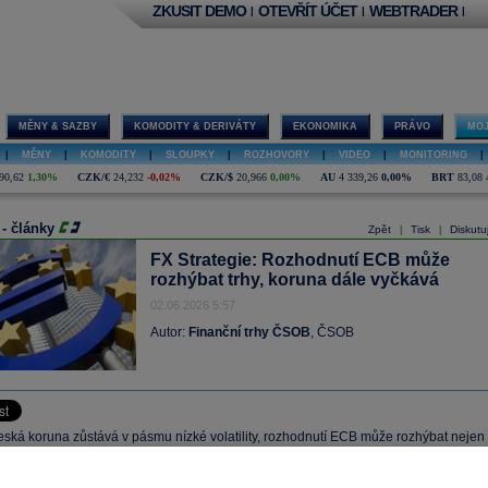
ZKUSIT DEMO
OTEVŘÍT ÚČET
WEBTRADER
|
|
|
MĚNY & SAZBY
KOMODITY & DERIVÁTY
EKONOMIKA
PRÁVO
MOJ
|
MĚNY
|
KOMODITY
|
SLOUPKY
|
ROZHOVORY
|
VIDEO
|
MONITORING
|
90,62
1,30%
CZK/€
24,232
-0,02%
CZK/$
20,966
0,00%
AU
4 339,26
0,00%
BRT
83,08
 - články
Zpět
Tisk
Diskutu
|
|
FX Strategie: Rozhodnutí ECB může
rozhýbat trhy, koruna dále vyčkává
02.06.2026 5:57
Autor:
Finanční trhy ČSOB
, ČSOB
eská koruna zůstává v pásmu nízké volatility, rozhodnutí ECB může rozhýbat nejen
dolar pak bude reagovat jak na měnovou politiku, tak na geopolitická rizika a vývoj
erý zůstává citlivý na ceny ropy i pohyby japonského jenu.