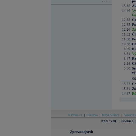
pr
více...
15:35
Ak
14:46
Vy
fi
12:55
Co
12:35
Po
12:26
Zá
11:52
ČE
11:00
Pe
10:30
Hl
8:59
Ko
8:51
Vý
8:47
Ro
8:14
CS
5:50
Sr
vý
06
15:57
ČN
15:31
Zá
14:47
Rů
O Patria.cz
|
Reklama
|
Mapa Stránek
|
Skupina P
|
Cookies
RSS / XML
Zpravodajství: