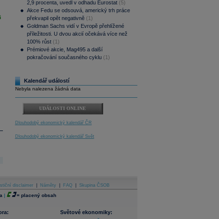
2,9 procenta, uvedl v odhadu Eurostat
(5)
Akce Fedu se odsouvá, americký trh práce
i
překvapil opět negativně
(1)
Goldman Sachs vidí v Evropě přehlížené
příležitosti. U dvou akcií očekává více než
100% růst
(1)
Prémiové akcie, Mag495 a další
pokračování současného cyklu
(1)
Kalendář událostí
Nebyla nalezena žádná data
UDÁLOSTI ONLINE
Dlouhodobý ekonomický kalendář ČR
Dlouhodobý ekonomický kalendář Svět
stiční disclaimer
|
Náměty
|
FAQ
|
Skupina ČSOB
a
|
=
placený obsah
ora:
Světové ekonomiky: