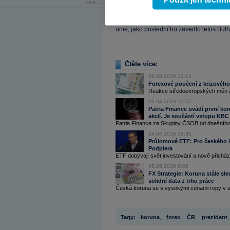
Použít jen techn
více...
Česko se zavázalo přijmout euro při sv
měny ale není stanoven žádný termín. 
unie, jako poslední ho zavedlo letos Bul
Čtěte více:
26.03.2026 13:13
Forexové poučení z krizového 
Reakce středoevropských měn a
16.04.2026 13:57
Patria Finance uvádí první kor
akcií. Je součástí vstupu KBC
Patria Finance ze Skupiny ČSOB od dnešního 
24.04.2026 16:35
Průlomové ETF: Pro českého inv
Podpiera
ETF dobývají svět investování a nově přicházej
05.05.2026 6:05
FX Strategie: Koruna stále sl
solidní data z trhu práce
Česká koruna se s vysokými cenami ropy v up
Tagy:
koruna
,
forex
,
ČR
,
prezident
,