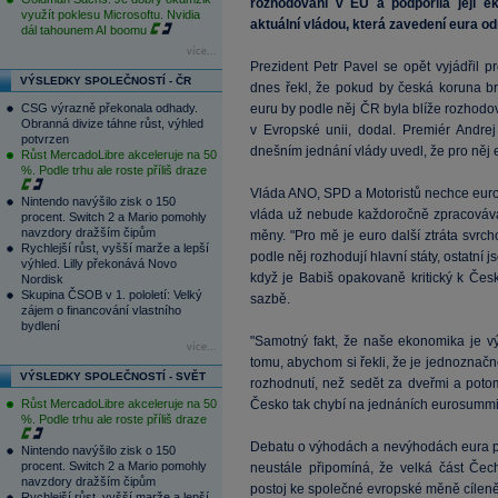
rozhodování v EU a podpořila její e
využít poklesu Microsoftu. Nvidia
aktuální vládou, která zavedení eura od
dál tahounem AI boomu
více...
Prezident Petr Pavel se opět vyjádřil p
VÝSLEDKY SPOLEČNOSTÍ - ČR
dnes řekl, že pokud by česká koruna brá
CSG výrazně překonala odhady.
euru by podle něj ČR byla blíže rozhod
Obranná divize táhne růst, výhled
v Evropské unii, dodal. Premiér Andrej
potvrzen
dnešním jednání vlády uvedl, že pro něj e
Růst MercadoLibre akceleruje na 50
%. Podle trhu ale roste příliš draze
Vláda ANO, SPD a Motoristů nechce euro
Nintendo navýšilo zisk o 150
vláda už nebude každoročně zpracovávat
procent. Switch 2 a Mario pomohly
navzdory dražším čipům
měny. "Pro mě je euro další ztráta svrc
Rychlejší růst, vyšší marže a lepší
podle něj rozhodují hlavní státy, ostatní 
výhled. Lilly překonává Novo
když je Babiš opakovaně kritický k Čes
Nordisk
Skupina ČSOB v 1. pololetí: Velký
sazbě.
zájem o financování vlastního
bydlení
"Samotný fakt, že naše ekonomika je v
více...
tomu, abychom si řekli, že je jednoznačně
VÝSLEDKY SPOLEČNOSTÍ - SVĚT
rozhodnutí, než sedět za dveřmi a potom
Růst MercadoLibre akceleruje na 50
Česko tak chybí na jednáních eurosummit
%. Podle trhu ale roste příliš draze
Debatu o výhodách a nevýhodách eura po
Nintendo navýšilo zisk o 150
procent. Switch 2 a Mario pomohly
neustále připomíná, že velká část Čec
navzdory dražším čipům
postoj ke společné evropské měně cíleně 
Rychlejší růst, vyšší marže a lepší