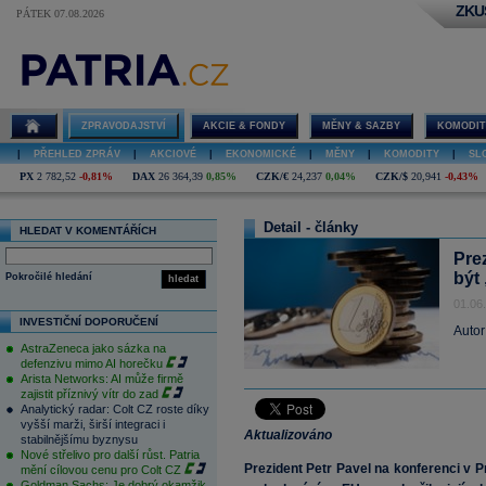
ZKU
PÁTEK 07.08.2026
ZPRAVODAJSTVÍ
AKCIE & FONDY
MĚNY & SAZBY
KOMODIT
|
PŘEHLED ZPRÁV
|
AKCIOVÉ
|
EKONOMICKÉ
|
MĚNY
|
KOMODITY
|
SL
PX
2 782,52
-0,81%
DAX
26 364,39
0,85%
CZK/€
24,237
0,04%
CZK/$
20,941
-0,43%
Detail - články
HLEDAT V KOMENTÁŘÍCH
Pre
být 
Pokročilé hledání
hledat
01.06
INVESTIČNÍ DOPORUČENÍ
Autor
AstraZeneca jako sázka na
defenzivu mimo AI horečku
Arista Networks: AI může firmě
zajistit příznivý vítr do zad
Analytický radar: Colt CZ roste díky
vyšší marži, širší integraci i
Aktualizováno
stabilnějšímu byznysu
Nové střelivo pro další růst. Patria
Prezident Petr Pavel na konferenci v P
mění cílovou cenu pro Colt CZ
Goldman Sachs: Je dobrý okamžik