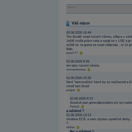
Reklama
Váš názor
02.06.2026 16:44
Ten škodič snad rozumí všemu, inflace v zón
Ještě zrušit právo veta a spojit se v USE a 
určitě ne. ta guma se snad zbláznila...:o/ Jo
líbilo.
karel777
02.06.2026 9:39
ten taky rozumí všemu
vencazmoravy
01.06.2026 15:30
Není "tancovačka" které by se neúčastnil a šíř
chodí tam škodí
juniper
02.06.2026 9:13
Soudruh pan generálprezident prý byl nadst
Pedol1
a ražebné ?
01.06.2026 13:13
shrábne ECB. a nam zbydou společné dluhy. J
?
občan
Re: a ražebné ?