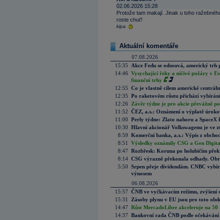
02.06.2026 15:28
Protože tam makají. Jinak u toho ražebného
roste chuť!
kipa
Aktuální komentáře
07.08.2026
15:35
Akce Fedu se odsouvá, americký trh 
14:46
Vysychající řeky a ničivé požáry v E
finanční trhy
12:55
Co je vlastně cílem americké centrál
12:35
Po raketovém růstu přichází vybírán
12:26
Závěr týdne je pro akcie převážně po
11:52
ČEZ, a.s.: Oznámení o výplatě úrok
11:00
Perly týdne: Zlato nahoru a SpaceX 
10:30
Hlavní akcionář Volkswagenu je ve z
8:59
Komerční banka, a.s.: Výpis z obchod
8:51
Výsledky oznámily CSG a Gen Digital
8:47
Rozbřesk: Koruna po holubičím přek
8:14
CSG výrazně překonala odhady. Obran
5:50
Srpen přeje dividendám. CNBC vybírá
výnosem
06.08.2026
15:57
ČNB ve vyčkávacím režimu, zvýšení s
15:31
Zásoby plynu v EU jsou pro toto obdo
14:47
Růst MercadoLibre akceleruje na 50 %
14:37
Bankovní rada ČNB podle očekávání 