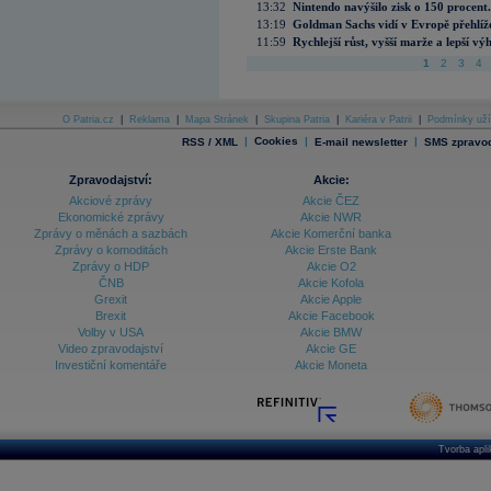
13:32
Nintendo navýšilo zisk o 150 procen
13:19
Goldman Sachs vidí v Evropě přehlíže
11:59
Rychlejší růst, vyšší marže a lepší v
1
2
3
4
O Patria.cz
|
Reklama
|
Mapa Stránek
|
Skupina Patria
|
Kariéra v Patrii
|
Podmínky uží
|
Cookies
|
|
RSS / XML
E-mail newsletter
SMS zpravod
Zpravodajství:
Akcie:
Akciové zprávy
Akcie ČEZ
Ekonomické zprávy
Akcie NWR
Zprávy o měnách a sazbách
Akcie Komerční banka
Zprávy o komoditách
Akcie Erste Bank
Zprávy o HDP
Akcie O2
ČNB
Akcie Kofola
Grexit
Akcie Apple
Brexit
Akcie Facebook
Volby v USA
Akcie BMW
Video zpravodajství
Akcie GE
Investiční komentáře
Akcie Moneta
Tvorba apl