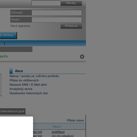
Hledej
Uživatel:
Heslo:
Nová registrace
Přihlásit
E PATRIA
E
|
ivní graf
4,61%
Akce
8
Nákup / prodej ve cvičném portfoliu
Přidat do oblíbených
Nastavit SMS / E-Mail alert
Analytický servis
Databanka historických dat
Interaktivní graf
Názory
Přidat názor
Téma
Názor
14:54
Mondelez Intl
smrkflace
20:26
Mondelez Intl
chi chi zdražení