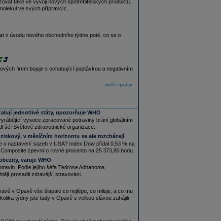
azovat také ve vývoji nových spotřebitelských produktů.
olekul ve svých přípravcíc...
ávat v úvodu nového obchodního týdne poté, co se o
arových firem bojuje s ochabující poptávkou a negativním
… další zprávy
žalují jednotlivé státy, upozorňuje WHO
vyrábějící vysoce zpracované potraviny brání globálním
edl šéf Světové zdravotnické organizace.
 ziskový, v měsíčním horizontu se ale rozcházejí
e o nastavení sazeb v USA? Index Dow přidal 0,53 % na
q Composite zpevnil o rovné procento na 25 373,85 bodu.
 obezity, varuje WHO
travin. Podle jejího šéfa Tedrose Adhanoma
tějí prosadit zdravější stravování.
rávě v Opavě vše šlapalo co nejlépe, co miluje, a co mu
olika týdny jste tady v Opavě s velkou slávou zahájili