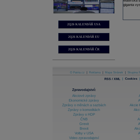
Mateřská s
giganta vy
2Q26 KALENDÁŘ USA
2Q26 KALENDÁŘ EU
2Q26 KALENDÁŘ ČR
O Patria.cz
|
Reklama
|
Mapa Stránek
|
Skupina P
|
Cookies
RSS / XML
Zpravodajství:
Akciové zprávy
Ekonomické zprávy
A
Zprávy o měnách a sazbách
Akcie 
Zprávy o komoditách
Akc
Zprávy o HDP
ČNB
A
Grexit
A
Brexit
Akc
Volby v USA
A
Video zpravodajství