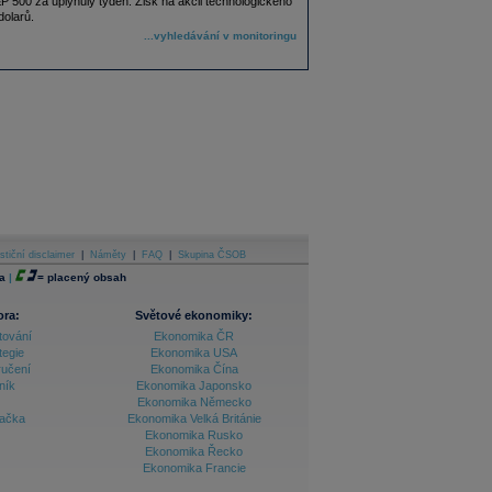
500 za uplynulý týden. Zisk na akcii technologického
dolarů.
...vyhledávání v monitoringu
stiční disclaimer
|
Náměty
|
FAQ
|
Skupina ČSOB
a
|
=
placený obsah
ora:
Světové ekonomiky:
tování
Ekonomika ČR
tegie
Ekonomika USA
ručení
Ekonomika Čína
ník
Ekonomika Japonsko
Ekonomika Německo
lačka
Ekonomika Velká Británie
Ekonomika Rusko
Ekonomika Řecko
Ekonomika Francie