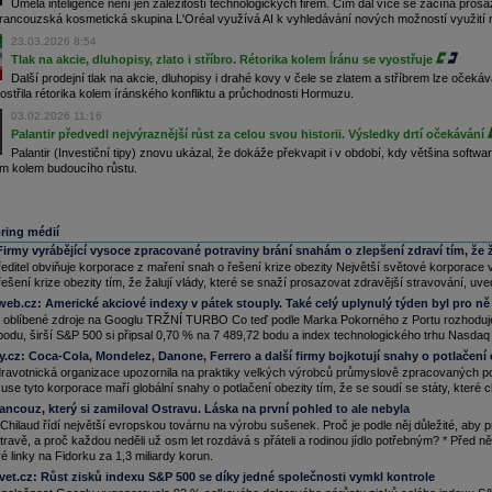
Umělá inteligence není jen záležitostí technologických firem. Čím dál více se začíná pros
francouzská kosmetická skupina L'Oréal využívá AI k vyhledávání nových možností využití m
23.03.2026 8:54
Tlak na akcie, dluhopisy, zlato i stříbro. Rétorika kolem Íránu se vyostřuje
Další prodejní tlak na akcie, dluhopisy i drahé kovy v čele se zlatem a stříbrem lze oček
střila rétorika kolem íránského konfliktu a průchodnosti Hormuzu.
03.02.2026 11:16
Palantir předvedl nejvýraznější růst za celou svou historii. Výsledky drtí očekávání
Palantir (Investiční tipy) znovu ukázal, že dokáže překvapit i v období, kdy většina softw
m kolem budoucího růstu.
ring médií
Firmy vyrábějící vysoce zpracované potraviny brání snahám o zlepšení zdraví tím, že 
ředitel obviňuje korporace z maření snah o řešení krize obezity Největší světové korporace 
šení krize obezity tím, že žalují vlády, které se snaží prosazovat zdravější stravování, uv
iweb.cz:
Americké akciové indexy v pátek stouply. Také celý uplynulý týden byl pro ně
i oblíbené zdroje na Googlu TRŽNÍ TURBO Co teď podle Marka Pokorného z Portu rozhoduj
bodu, širší S&P 500 si připsal 0,70 % na 7 489,72 bodu a index technologického trhu Nasda
y.cz:
Coca-Cola, Mondelez, Danone, Ferrero a další firmy bojkotují snahy o potlačení
ravotnická organizace upozornila na praktiky velkých výrobců průmyslově zpracovaných po
e tyto korporace maří globální snahy o potlačení obezity tím, že se soudí se státy, které ch
ancouz, který si zamiloval Ostravu. Láska na první pohled to ale nebyla
ilaud řídí největší evropskou továrnu na výrobu sušenek. Proč je podle něj důležité, aby p
ravě, a proč každou neděli už osm let rozdává s přáteli a rodinou jídlo potřebným? * Před něk
 linky na Fidorku za 1,3 miliardy korun.
vet.cz:
Růst zisků indexu S&P 500 se díky jedné společnosti vymkl kontrole