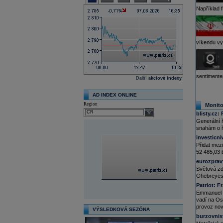
Například 
víkendu vyo
sentimente
Další
akciové indexy
AD INDEX ONLINE
Region
Monito
select
blisty.cz:
Generální 
snahám o ře
investicn
Přidat mez
52 485,03 
eurozprav
Světová zd
Ghebreyesus
Patriot:
Fr
Emmanuel Ch
vadí na Ost
provoz nové
VÝSLEDKOVÁ SEZÓNA
burzovnis