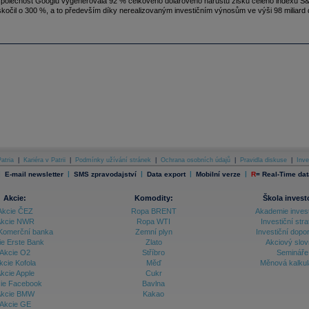
polečnost Googlu vygenerovala 92 % celkového dolarového nárůstu zisků celého indexu S&P 
skočil o 300 %, a to především díky nerealizovaným investičním výnosům ve výši 98 miliard 
atria
|
Kariéra v Patrii
|
Podmínky užívání stránek
|
Ochrana osobních údajů
|
Pravidla diskuse
|
Inve
|
|
|
|
|
E-mail newsletter
SMS zpravodajství
Data export
Mobilní verze
R
=
Real-Time dat
Akcie:
Komodity:
Škola invest
Akcie ČEZ
Ropa BRENT
Akademie inves
kcie NWR
Ropa WTI
Investiční stra
Komerční banka
Zemní plyn
Investiční dopo
ie Erste Bank
Zlato
Akciový slov
Akcie O2
Stříbro
Semináře
kcie Kofola
Měď
Měnová kalku
kcie Apple
Cukr
ie Facebook
Bavlna
kcie BMW
Kakao
Akcie GE