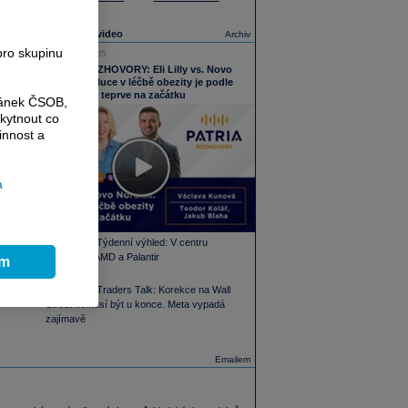
Nejnovější video
Archiv
pro skupinu
05.08.2026 16:05
PODCAST ROZHOVORY: Eli Lilly vs. Novo
Nordisk. Revoluce v léčbě obezity je podle
MUDr. Kunové teprve na začátku
ránek ČSOB,
kytnout co
innost a
a
PODCAST Týdenní výhled: V centru
pozornosti AMD a Palantir
ím
PODCAST Traders Talk: Korekce na Wall
Street nemusí být u konce. Meta vypadá
zajímavě
Emailem