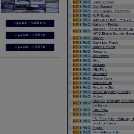
N
P
I
Po
O
Leroy Seafood
N
P
I
Po
O
Lindt Sprungli
N
P
I
Po
O
Lindt Sprungli Participation
N
P
I
Po
O
M. P. Evans
N
P
I
Po
O
MAISON POMMERY ASSOC
2Q26 KALENDÁŘ USA
N
P
I
Po
O
Makarony Polskie
Malteries Franco Belges SA,
N
P
I
Po
O
MiFID Eligible Security, Euro
2Q26 KALENDÁŘ EU
N
P
I
Po
O
Manner
N
P
I
Po
O
Maple Leaf Foods
N
P
I
Po
O
Marine Harvest
2Q26 KALENDÁŘ ČR
N
P
I
Po
O
Marstons
N
P
I
Po
O
McCormick
N
P
I
Po
O
Miko
N
P
I
Po
O
Milkiland
N
P
I
Po
O
MILKPOL
N
P
I
Po
O
Minoteries
N
P
I
Po
O
Molson Coors
N
P
I
Po
O
Mondelez Intl
N
P
I
Po
O
Mraziarne Slad
N
P
I
Po
O
Nestle Depository Receipt
N
P
I
Po
O
Nichols
Orior AG, Ordinary, SIX Swi
N
P
I
Po
O
Exchange
N
P
I
Po
O
Otmuchow
N
P
I
Po
O
Pamapol
PBF Energy Inc, Ordinary, 
N
P
I
Po
O
Stock Exchange
N
P
I
Po
O
Pepees
N
P
I
Po
O
Pernod-Ricard SA