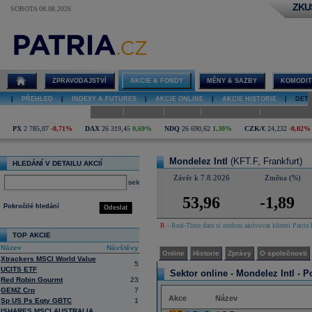
ZKU
SOBOTA 08.08.2026
Detail akcie
Mondelez Intl
online
ZPRAVODAJSTVÍ
AKCIE & FONDY
MĚNY & SAZBY
KOMODIT
|
PŘEHLED
|
INDEXY A FUTURES
|
AKCIE ONLINE
|
AKCIE HISTORIE
|
DETA
|
|
|
|
Online
Historie
Zprávy
O společnosti
Hospodaření
PX
2 785,07
-0,71%
DAX
26 319,45
0,69%
NDQ
26 690,62
1,30%
CZK/€
24,232
-0,02%
Mondelez Intl
(KFT.F, Frankfurt)
HLEDÁNÍ V DETAILU AKCIÍ
Závěr k 7.8.2026
Změna (%)
select
53,96
-1,89
Pokročilé hledání
Odeslat
R
- Real-Time data si mohou aktivovat klienti Patria 
TOP AKCIE
Název
Návštěvy
Online
Historie
Zprávy
O společnosti
Xtrackers MSCI World Value
5
UCITS ETF
Sektor online -
Mondelez Intl - P
Red Robin Gourmt
23
GEMZ Crp
7
Akce
Název
Sp US Ps Eqty GBTC
1
ISHARES MSCI AUSTRALIA