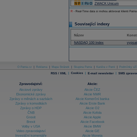
N
P
I
Po
O
ZWACK Unicum
R
- Real-Time data si mohou aktivovat klienti Patria
Související indexy
Název
Konsti
NASDAQ 100 Index
vypsat
O Patria.cz
|
Reklama
|
Mapa Stránek
|
Skupina Patria
|
Kariéra v Patrii
|
Podmínky uží
|
Cookies
|
|
RSS / XML
E-mail newsletter
SMS zpravod
Zpravodajství:
Akcie:
Akciové zprávy
Akcie ČEZ
Ekonomické zprávy
Akcie NWR
Zprávy o měnách a sazbách
Akcie Komerční banka
Zprávy o komoditách
Akcie Erste Bank
Zprávy o HDP
Akcie O2
ČNB
Akcie Kofola
Grexit
Akcie Apple
Brexit
Akcie Facebook
Volby v USA
Akcie BMW
Video zpravodajství
Akcie GE
Investiční komentáře
Akcie Moneta