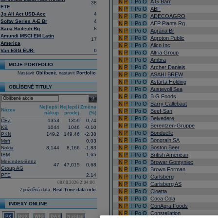
N
P
I
Po
O
A G Barr
38
ETF
N
P
I
Po
O
ABF
Jp All Act USD-Acc
4
N
P
I
Po
O
ADECOAGRO
Softw Series A-E Br
4
N
P
I
Po
O
AEP Planta Rg
Sana Biotech Rg
8
N
P
I
Po
O
Agrana Br
Amundi MSCI EM Latin
N
P
I
Po
O
Agroton Public
17
America
N
P
I
Po
O
Alico Inc
Van ESG EUR-
6
N
P
I
Po
O
Altria Group
N
P
I
Po
O
Ambra
MOJE PORTFOLIO
N
P
I
Po
O
Archer Daniels
Nastavit
Oblíbené
, nastavit
Portfolio
N
P
I
Po
O
ASAHI BREW
N
P
I
Po
O
Astarta Holding
OBLÍBENÉ TITULY
N
P
I
Po
O
Austevoll Sea
N
P
I
Po
O
B G Foods
select
N
P
I
Po
O
Barry Callebaut
Nejlepší
Nejlepší
Změna
Název
N
P
I
Po
O
Beef-San
nákup
prodej
(%)
N
P
I
Po
O
Belvedere
ČEZ
1353
1359
0,74
N
P
I
Po
O
Berentzen-Gruppe
KB
1044
1046
-0,10
N
P
I
Po
O
Bonduelle
PKN
149,2
149,46
-2,38
N
P
I
Po
O
Bongrain SA
Msft
0,03
N
P
I
Po
O
Boston Beer
Nokia
8,144
8,166
-1,83
IBM
1,65
N
P
I
Po
O
British American
Mercedes-Benz
N
P
I
Po
O
Browar Gontyniec
47
47,015
0,68
Group AG
N
P
I
Po
O
Brown Forman
PFE
2,14
N
P
I
Po
O
Carlsberg
08.08.2026 2:04:00
N
P
I
Po
O
Carlsberg AS
Zpožděná data,
Real-Time data info
N
P
I
Po
O
Cloetta
N
P
I
Po
O
Coca Cola
INDEXY ONLINE
N
P
I
Po
O
ConAgra Foods
N
P
I
Po
O
Constellation
PX
BUX
WIG
DAX
Nasdaq