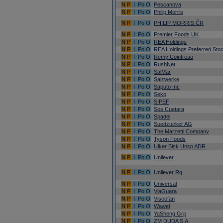
N
P
I
Po
O
Pescanova
N
P
I
Po
O
Philip Morris
N
P
I
Po
O
PHILIP MORRIS ČR
N
P
I
Po
O
Premier Foods UK
N
P
I
Po
O
REA Holdings
N
P
I
Po
O
REA Holdings Preferred Sto
N
P
I
Po
O
Remy Cointreau
N
P
I
Po
O
RushNet
N
P
I
Po
O
SalMar
N
P
I
Po
O
Salzwerke
N
P
I
Po
O
Saputo Inc
N
P
I
Po
O
Seko
N
P
I
Po
O
SIPEF
N
P
I
Po
O
Sos Cuetara
N
P
I
Po
O
Spadel
N
P
I
Po
O
Suedzucker AG
N
P
I
Po
O
The Marzetti Company
N
P
I
Po
O
Tyson Foods
N
P
I
Po
O
Ulker Bisk Unsp ADR
N
P
I
Po
O
Unilever
N
P
I
Po
O
Unilever Rg
N
P
I
Po
O
Universal
N
P
I
Po
O
ViaGuara
N
P
I
Po
O
Viscofan
N
P
I
Po
O
Wawel
N
P
I
Po
O
YaSheng Grp
N
P
I
Po
O
ZM DUDA S.A.