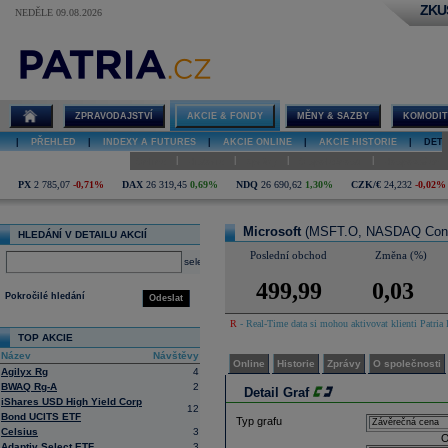
ZKU
NEDĚLE 09.08.2026
Detail akcie
Microsoft graf
ZPRAVODAJSTVÍ
AKCIE & FONDY
MĚNY & SAZBY
KOMODIT
|
PŘEHLED
|
INDEXY A FUTURES
|
AKCIE ONLINE
|
AKCIE HISTORIE
|
DETA
|
|
|
|
Online
Historie
Zprávy
O společnosti
Hospodaření
PX
2 785,07
-0,71%
DAX
26 319,45
0,69%
NDQ
26 690,62
1,30%
CZK/€
24,232
-0,02%
Microsoft
(MSFT.O, NASDAQ Con
HLEDÁNÍ V DETAILU AKCIÍ
Poslední obchod
Změna (%)
select
499,99
0,03
Pokročilé hledání
Odeslat
R
- Real-Time data si mohou aktivovat klienti Patria 
TOP AKCIE
Název
Návštěvy
Online
Historie
Zprávy
O společnosti
Agilyx Rg
4
BWAQ Rg-A
2
Detail Graf
iShares USD High Yield Corp
12
Bond UCITS ETF
Typ grafu
Celsius
3
O
Adaptiv Select ETF
3