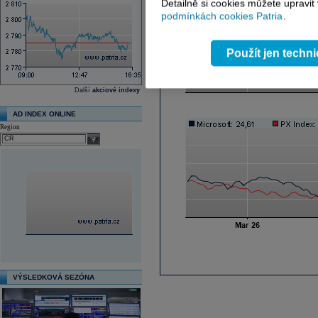
Detailně si cookies můžete upravit
podmínkách cookies Patria
.
Použít jen techn
Další
akciové indexy
AD INDEX ONLINE
Region
select
VÝSLEDKOVÁ SEZÓNA