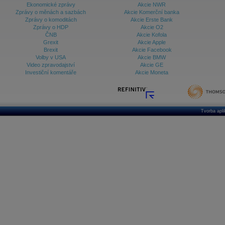
Ekonomické zprávy
Akcie NWR
Zprávy o měnách a sazbách
Akcie Komerční banka
Zprávy o komoditách
Akcie Erste Bank
Zprávy o HDP
Akcie O2
ČNB
Akcie Kofola
Grexit
Akcie Apple
Brexit
Akcie Facebook
Volby v USA
Akcie BMW
Video zpravodajství
Akcie GE
Investiční komentáře
Akcie Moneta
Tvorba apl