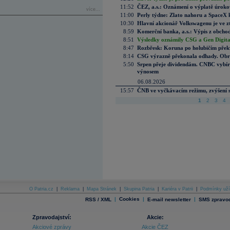
11:52
ČEZ, a.s.: Oznámení o výplatě úrok
více...
11:00
Perly týdne: Zlato nahoru a SpaceX 
10:30
Hlavní akcionář Volkswagenu je ve z
8:59
Komerční banka, a.s.: Výpis z obchod
8:51
Výsledky oznámily CSG a Gen Digital
8:47
Rozbřesk: Koruna po holubičím přek
8:14
CSG výrazně překonala odhady. Obran
5:50
Srpen přeje dividendám. CNBC vybírá
výnosem
06.08.2026
15:57
ČNB ve vyčkávacím režimu, zvýšení s
1
2
3
4
O Patria.cz
|
Reklama
|
Mapa Stránek
|
Skupina Patria
|
Kariéra v Patrii
|
Podmínky uží
|
Cookies
|
|
RSS / XML
E-mail newsletter
SMS zpravod
Zpravodajství:
Akcie:
Akciové zprávy
Akcie ČEZ