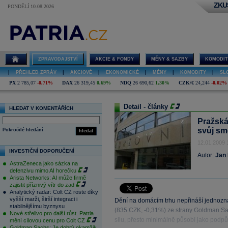
ZKU
PONDĚLÍ 10.08.2026
ZPRAVODAJSTVÍ
AKCIE & FONDY
MĚNY & SAZBY
KOMODIT
|
PŘEHLED ZPRÁV
|
AKCIOVÉ
|
EKONOMICKÉ
|
MĚNY
|
KOMODITY
|
SL
PX
2 785,07
-0,71%
DAX
26 319,45
0,69%
NDQ
26 690,62
1,30%
CZK/€
24,244
-0,02%
Detail - články
HLEDAT V KOMENTÁŘÍCH
Pražská
svůj sm
Pokročilé hledání
hledat
12.01.2009 
INVESTIČNÍ DOPORUČENÍ
Autor:
Jan
AstraZeneca jako sázka na
defenzivu mimo AI horečku
Arista Networks: AI může firmě
zajistit příznivý vítr do zad
Analytický radar: Colt CZ roste díky
vyšší marži, širší integraci i
Dění na domácím trhu nepřináší jednozn
stabilnějšímu byznysu
(835 CZK, -0,31%) ze strany Goldman S
Nové střelivo pro další růst. Patria
sílu, přesto minimálně působí jako podpůr
mění cílovou cenu pro Colt CZ
Goldman Sachs: Je dobrý okamžik