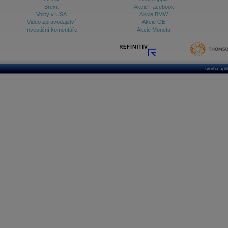
Brexit
Akcie Facebook
Volby v USA
Akcie BMW
Video zpravodajství
Akcie GE
Investiční komentáře
Akcie Moneta
Tvorba apl