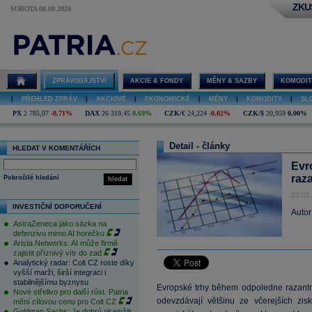
ZKU
SOBOTA 08.08.2026
ZPRAVODAJSTVÍ
AKCIE & FONDY
MĚNY & SAZBY
KOMODIT
|
PŘEHLED ZPRÁV
|
AKCIOVÉ
|
EKONOMICKÉ
|
MĚNY
|
KOMODITY
|
SL
PX
2 785,07
-0,71%
DAX
26 319,45
0,69%
CZK/€
24,224
-0,02%
CZK/$
20,959
0,00%
Detail - články
HLEDAT V KOMENTÁŘÍCH
Evr
raz
Pokročilé hledání
hledat
22.01
INVESTIČNÍ DOPORUČENÍ
Autor
AstraZeneca jako sázka na
defenzivu mimo AI horečku
Arista Networks: AI může firmě
zajistit příznivý vítr do zad
Analytický radar: Colt CZ roste díky
vyšší marži, širší integraci i
stabilnějšímu byznysu
Evropské trhy během odpoledne razantně
Nové střelivo pro další růst. Patria
odevzdávají většinu ze včerejších zis
mění cílovou cenu pro Colt CZ
Goldman Sachs: Je dobrý okamžik