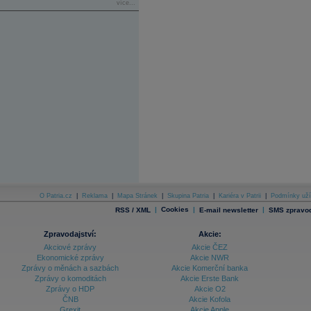
více...
O Patria.cz
|
Reklama
|
Mapa Stránek
|
Skupina Patria
|
Kariéra v Patrii
|
Podmínky uží
|
Cookies
|
|
RSS / XML
E-mail newsletter
SMS zpravod
Zpravodajství:
Akcie:
Akciové zprávy
Akcie ČEZ
Ekonomické zprávy
Akcie NWR
Zprávy o měnách a sazbách
Akcie Komerční banka
Zprávy o komoditách
Akcie Erste Bank
Zprávy o HDP
Akcie O2
ČNB
Akcie Kofola
Grexit
Akcie Apple