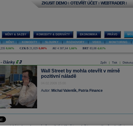
ZKUSIT DEMO
OTEVŘÍT ÚČET
WEBTRADER
|
|
|
MĚNY & SAZBY
KOMODITY & DERIVÁTY
EKONOMIKA
PRÁVO
MOJ
|
MĚNY
|
KOMODITY
|
SLOUPKY
|
ROZHOVORY
|
VIDEO
|
MONITORING
|
,235
0,04%
CZK/$
21,029
0,00%
AU
4 307,64
1,66%
BRT
83,08
4,61%
 - články
Zpět
Tisk
Diskutu
|
|
Wall Street by mohla otevřít v mírně
pozitivní náladě
04.02.2009 15:00
Autor:
Michal Valentík, Patria Finance
 americké indexy dnes mírně posilují, jelikož investoři jsou pozitivně naladěni ze
 rally. Mírná pozitivní nálada může být i zapříčiněna tím, že prezident Barack Obam