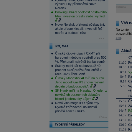
výhled. Lilly překonává Novo
Reklama
Nordisk
Booking ukázal odolnost cestovního
trhu. Investoři přešli i slabší výhled
Váš n
Novo Nordisk překonal očekávání,
akcie přesto klesají. Investoři řeší
Na tomto m
marže a budoucí růst
pouze přihl
zde
.
více...
IPO, M&A
Aktuá
Čínský čipový gigant CXMT při
burzovním debutu vystřelil přes 500
07
%. Překonal i největší banku země
11:00
Pe
Stát by mohl dát na burzu až 40
10:30
Hl
procent akcií pražského letiště v
8:51
Vý
roce 2028, řekl Babiš
8:47
Ro
Čínský Moonshot AI míří na burzu.
8:14
CS
Jeho model Kimi K3 znovu rozvířil
5:50
Sr
debatu o budoucnosti AI
vý
SK Hynix míří na Nasdaq. O jeden z
největších burzovních debutů v
06
historii je obrovský zájem
15:57
ČN
Nová vlna mega IPO hýbe trhy.
15:31
Zá
Rychlé zařazování do indexů
14:47
Rů
přináší šance i rizika
14:37
Ba
více...
13:32
Ni
TÝDENNÍ PŘEHLEDY
13:19
Go
11:59
Ry