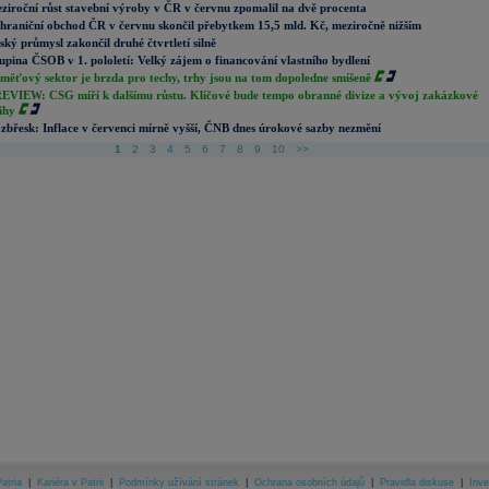
ziroční růst stavební výroby v ČR v červnu zpomalil na dvě procenta
hraniční obchod ČR v červnu skončil přebytkem 15,5 mld. Kč, meziročně nižším
ský průmysl zakončil druhé čtvrtletí silně
upina ČSOB v 1. pololetí: Velký zájem o financování vlastního bydlení
měťový sektor je brzda pro techy, trhy jsou na tom dopoledne smíšeně
EVIEW: CSG míří k dalšímu růstu. Klíčové bude tempo obranné divize a vývoj zakázkové
ihy
zbřesk: Inflace v červenci mírně vyšší, ČNB dnes úrokové sazby nezmění
1
2
3
4
5
6
7
8
9
10
>>
atria
|
Kariéra v Patrii
|
Podmínky užívání stránek
|
Ochrana osobních údajů
|
Pravidla diskuse
|
Inve