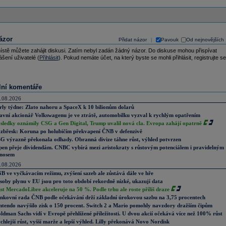
ázor
Přidat názor
Pavouk
Od nejnovějších
|
ístě můžete zahájit diskusi. Zatím nebyl zadán žádný názor. Do diskuse mohou přispívat
ášení uživatelé (
Přihlásit
). Pokud nemáte účet, na který byste se mohli přihlásit, registrujte se
lní komentáře
.08.2026
rly týdne: Zlato nahoru a SpaceX k 10 bilionům dolarů
avní akcionář Volkswagenu je ve ztrátě, automobilku vyzval k rychlým opatřením
sledky oznámily CSG a Gen Digital, Trump uvalil nová cla. Evropa zahájí opatrně
zbřesk: Koruna po holubičím překvapení ČNB v defenzivě
G výrazně překonala odhady. Obranná divize táhne růst, výhled potvrzen
pen přeje dividendám. CNBC vybírá mezi aristokraty s růstovým potenciálem i pravidelným
nosem
.08.2026
B ve vyčkávacím režimu, zvýšení sazeb ale zůstává dále ve hře
soby plynu v EU jsou pro toto období rekordně nízké, ukazují data
st MercadoLibre akceleruje na 50 %. Podle trhu ale roste příliš draze
nkovní rada ČNB podle očekávání drží základní úrokovou sazbu na 3,75 procentech
ntendo navýšilo zisk o 150 procent. Switch 2 a Mario pomohly navzdory dražším čipům
ldman Sachs vidí v Evropě přehlížené příležitosti. U dvou akcií očekává více než 100% růst
chlejší růst, vyšší marže a lepší výhled. Lilly překonává Novo Nordisk