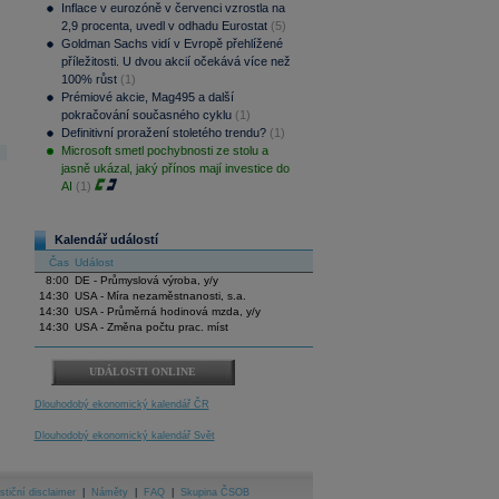
Inflace v eurozóně v červenci vzrostla na
2,9 procenta, uvedl v odhadu Eurostat
(5)
Goldman Sachs vidí v Evropě přehlížené
příležitosti. U dvou akcií očekává více než
100% růst
(1)
Prémiové akcie, Mag495 a další
pokračování současného cyklu
(1)
Definitivní proražení stoletého trendu?
(1)
Microsoft smetl pochybnosti ze stolu a
jasně ukázal, jaký přínos mají investice do
AI
(1)
Kalendář událostí
Čas
Událost
8:00
DE - Průmyslová výroba, y/y
14:30
USA - Míra nezaměstnanosti, s.a.
14:30
USA - Průměrná hodinová mzda, y/y
14:30
USA - Změna počtu prac. míst
UDÁLOSTI ONLINE
Dlouhodobý ekonomický kalendář ČR
Dlouhodobý ekonomický kalendář Svět
stiční disclaimer
|
Náměty
|
FAQ
|
Skupina ČSOB