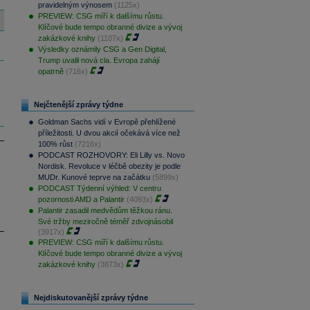
pravidelným výnosem
(1125x)
PREVIEW: CSG míří k dalšímu růstu.
Klíčové bude tempo obranné divize a vývoj
zakázkové knihy
(1107x)
Výsledky oznámily CSG a Gen Digital,
Trump uvalil nová cla. Evropa zahájí
opatrně
(716x)
Nejčtenější zprávy týdne
Goldman Sachs vidí v Evropě přehlížené
příležitosti. U dvou akcií očekává více než
100% růst
(7216x)
PODCAST ROZHOVORY: Eli Lilly vs. Novo
Nordisk. Revoluce v léčbě obezity je podle
MUDr. Kunové teprve na začátku
(5899x)
PODCAST Týdenní výhled: V centru
pozornosti AMD a Palantir
(4093x)
Palantir zasadil medvědům těžkou ránu.
Své tržby meziročně téměř zdvojnásobil
(3917x)
PREVIEW: CSG míří k dalšímu růstu.
Klíčové bude tempo obranné divize a vývoj
zakázkové knihy
(3873x)
Nejdiskutovanější zprávy týdne