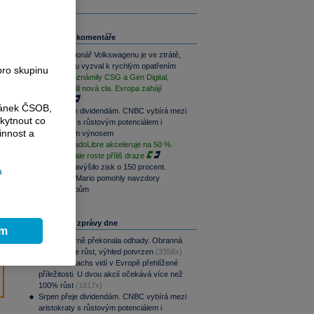
Související komentáře
Hlavní akcionář Volkswagenu je ve ztrátě,
automobilku vyzval k rychlým opatřením
pro skupinu
Výsledky oznámily CSG a Gen Digital,
Trump uvalil nová cla. Evropa zahájí
opatrně
ránek ČSOB,
Srpen přeje dividendám. CNBC vybírá mezi
kytnout co
aristokraty s růstovým potenciálem i
innost a
pravidelným výnosem
Růst MercadoLibre akceleruje na 50 %.
Podle trhu ale roste příliš draze
Nintendo navýšilo zisk o 150 procent.
a
Switch 2 a Mario pomohly navzdory
dražším čipům
Nejčtenější zprávy dne
ím
CSG výrazně překonala odhady. Obranná
divize táhne růst, výhled potvrzen
(3358x)
Goldman Sachs vidí v Evropě přehlížené
příležitosti. U dvou akcií očekává více než
100% růst
(1817x)
Srpen přeje dividendám. CNBC vybírá mezi
aristokraty s růstovým potenciálem i