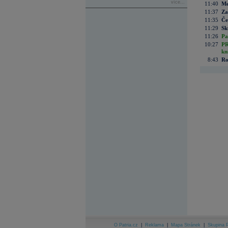
více...
11:40
Me
11:37
Za
11:35
Če
11:29
Sk
11:26
Pa
10:27
PR
kn
8:43
Ro
O Patria.cz
|
Reklama
|
Mapa Stránek
|
Skupina P