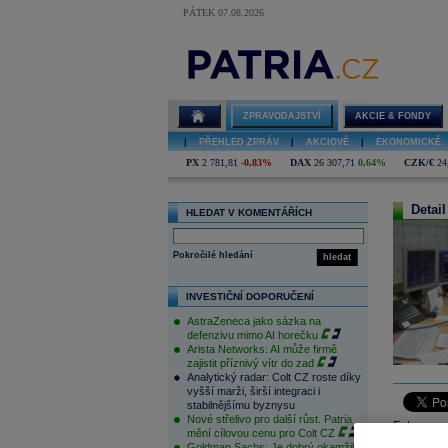
PÁTEK 07.08.2026
ZPRAVODAJSTVÍ
AKCIE & FONDY
|
PŘEHLED ZPRÁV
|
AKCIOVÉ
|
EKONOMICKÉ
PX
2 781,81
-0,83%
DAX
26 307,71
0,64%
CZK/€
24
Detail
HLEDAT V KOMENTÁŘÍCH
Pokročilé hledání
hledat
INVESTIČNÍ DOPORUČENÍ
AstraZeneca jako sázka na
defenzivu mimo AI horečku
Arista Networks: AI může firmě
zajistit příznivý vítr do zad
Analytický radar: Colt CZ roste díky
vyšší marži, širší integraci i
stabilnějšímu byznysu
Nové střelivo pro další růst. Patria
Futures na
mění cílovou cenu pro Colt CZ
včerejšího
Goldman Sachs: Je dobrý okamžik