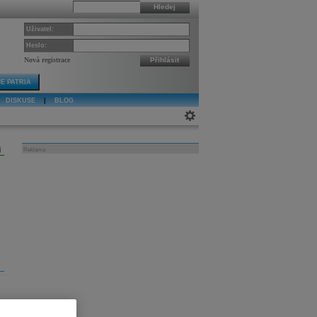
Hledej
Uživatel:
Heslo:
Nová registrace
Přihlásit
E PATRIA
DISKUSE
|
BLOG
j
Reklama
a