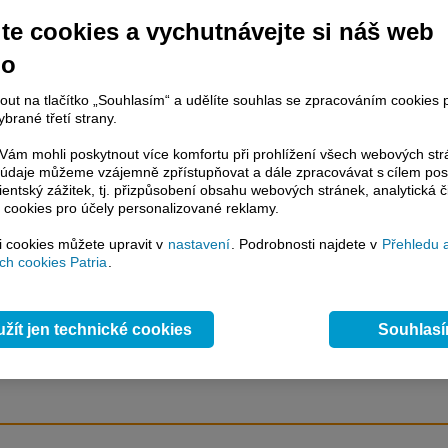
aručit za nelikvidní banky,
te cookies a vychutnávejte si náš web
no
račování článku je dostupné jen klientům placených služeb
Patria Plus
/
nout na tlačítko „Souhlasím“ a udělíte souhlas se zpracováním cookies 
estor Plus
případně uživatelům platformy
Patria Direct
. Pokud jste klientem
brané třetí strany.
hto služeb, potom je nutné se
Přihlásit
.
ám mohli poskytnout více komfortu při prohlížení všech webových st
ámci placeného informačního servisu získáte
to údaje můžeme vzájemně zpřístupňovat a dále zpracovávat s cílem pos
lientský zážitek, tj. přizpůsobení obsahu webových stránek, analytická č
řístup ke
kompletnímu zpravodajství
 cookies pro účely personalizované reklamy.
.patria.cz bez jakýchkoliv omezení. Veškeré
rávy, komentáře a horké zprávy jsou
si cookies můžete upravit v
nastavení
. Podrobnosti najdete v
Přehledu 
brazovány terminálovou metodou (bez nutnosti obnovovat stránku) bez
h cookies Patria
.
ždění a v plné verzi.
en zpravodajství, ale i další služby získáte v Patria Plus / Investor Plus -
sms
e-mailové
zpravodajství,
data
z finančních trhů v reálném čase, kompletní
žít jen technické cookies
Souhlas
lytický servis
, rozsáhlé
databáze
časových řad ke stažení,
prognózy
oje a
valuace
, ekonomické
fundamenty
,
nástroje
a
kalkulátory
...
více