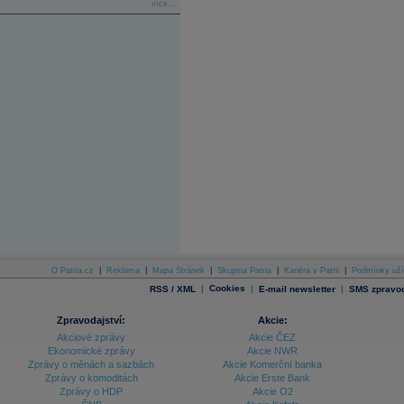
více...
O Patria.cz
|
Reklama
|
Mapa Stránek
|
Skupina Patria
|
Kariéra v Patrii
|
Podmínky uží
|
Cookies
|
|
RSS / XML
E-mail newsletter
SMS zpravod
Zpravodajství:
Akcie:
Akciové zprávy
Akcie ČEZ
Ekonomické zprávy
Akcie NWR
Zprávy o měnách a sazbách
Akcie Komerční banka
Zprávy o komoditách
Akcie Erste Bank
Zprávy o HDP
Akcie O2