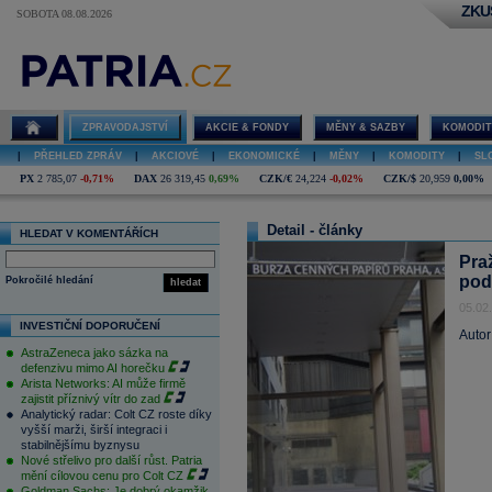
ZKU
SOBOTA 08.08.2026
ZPRAVODAJSTVÍ
AKCIE & FONDY
MĚNY & SAZBY
KOMODIT
|
PŘEHLED ZPRÁV
|
AKCIOVÉ
|
EKONOMICKÉ
|
MĚNY
|
KOMODITY
|
SL
PX
2 785,07
-0,71%
DAX
26 319,45
0,69%
CZK/€
24,224
-0,02%
CZK/$
20,959
0,00%
Detail - články
HLEDAT V KOMENTÁŘÍCH
Pra
pod
Pokročilé hledání
hledat
05.02
INVESTIČNÍ DOPORUČENÍ
Autor
AstraZeneca jako sázka na
defenzivu mimo AI horečku
Arista Networks: AI může firmě
zajistit příznivý vítr do zad
Analytický radar: Colt CZ roste díky
vyšší marži, širší integraci i
stabilnějšímu byznysu
Nové střelivo pro další růst. Patria
mění cílovou cenu pro Colt CZ
Goldman Sachs: Je dobrý okamžik