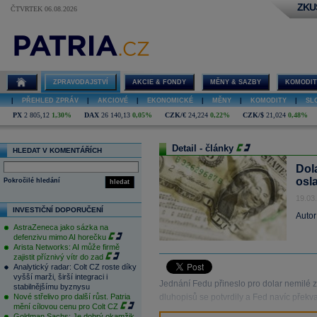
ZKU
ČTVRTEK 06.08.2026
ZPRAVODAJSTVÍ
AKCIE & FONDY
MĚNY & SAZBY
KOMODIT
|
PŘEHLED ZPRÁV
|
AKCIOVÉ
|
EKONOMICKÉ
|
MĚNY
|
KOMODITY
|
SL
PX
2 805,12
1,30%
DAX
26 140,13
0,05%
CZK/€
24,224
0,22%
CZK/$
21,024
0,48%
Detail - články
HLEDAT V KOMENTÁŘÍCH
Dol
osla
Pokročilé hledání
hledat
19.03
INVESTIČNÍ DOPORUČENÍ
Autor
AstraZeneca jako sázka na
defenzivu mimo AI horečku
Arista Networks: AI může firmě
zajistit příznivý vítr do zad
Analytický radar: Colt CZ roste díky
vyšší marži, širší integraci i
Jednání Fedu přineslo pro dolar nemilé z
stabilnějšímu byznysu
Nové střelivo pro další růst. Patria
dluhopisů se potvrdily a Fed navíc překva
mění cílovou cenu pro Colt CZ
Goldman Sachs: Je dobrý okamžik