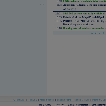
8:40
ČNB rozhodne o sazbách, trhy mezitím
více...
6:08
Apple není AI firma. Jeho síla stojí n
05.08.2026
22:01
S&P 500 po rekordní rally vyčkával,
18:03
Prémiové akcie, Mag495 a další pokr
16:05
PODCAST ROZHOVORY: Eli Lilly vs. 
Kunové teprve na začátku
15:18
Booking ukázal odolnost cestovního trh
1
2
3
4
O Patria.cz
|
Reklama
|
Mapa Stránek
|
Skupina Patria
|
Kariéra v Patrii
|
Podmínky uží
|
Cookies
|
|
RSS / XML
E-mail newsletter
SMS zpravod