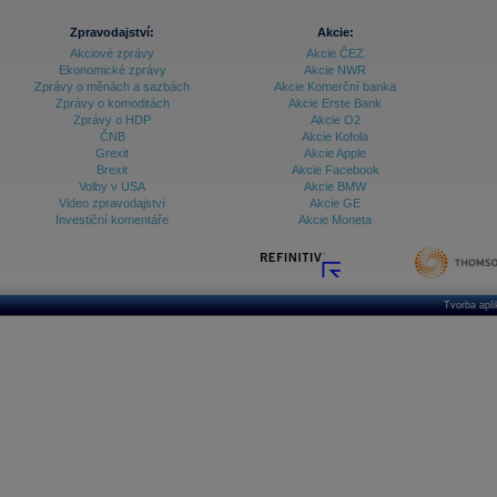
Zpravodajství:
Akcie:
Akciové zprávy
Akcie ČEZ
Ekonomické zprávy
Akcie NWR
Zprávy o měnách a sazbách
Akcie Komerční banka
Zprávy o komoditách
Akcie Erste Bank
Zprávy o HDP
Akcie O2
ČNB
Akcie Kofola
Grexit
Akcie Apple
Brexit
Akcie Facebook
Volby v USA
Akcie BMW
Video zpravodajství
Akcie GE
Investiční komentáře
Akcie Moneta
Tvorba apl