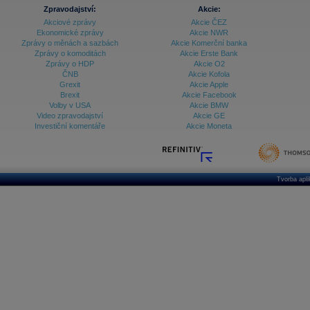
Zpravodajství:
Akcie:
Akciové zprávy
Akcie ČEZ
Ekonomické zprávy
Akcie NWR
Zprávy o měnách a sazbách
Akcie Komerční banka
Zprávy o komoditách
Akcie Erste Bank
Zprávy o HDP
Akcie O2
ČNB
Akcie Kofola
Grexit
Akcie Apple
Brexit
Akcie Facebook
Volby v USA
Akcie BMW
Video zpravodajství
Akcie GE
Investiční komentáře
Akcie Moneta
Tvorba apl