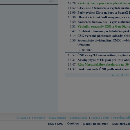
více...
12:26
Závěr týdne je pro akcie převážně po
11:52
ČEZ, a.s.: Oznámení o výplatě úrok
11:00
Perly týdne: Zlato nahoru a SpaceX 
10:30
Hlavní akcionář Volkswagenu je ve z
8:59
Komerční banka, a.s.: Výpis z obchod
8:51
Výsledky oznámily CSG a Gen Digital
8:47
Rozbřesk: Koruna po holubičím přek
8:14
CSG výrazně překonala odhady. Obran
5:50
Srpen přeje dividendám. CNBC vybírá
výnosem
06.08.2026
15:57
ČNB ve vyčkávacím režimu, zvýšení s
15:31
Zásoby plynu v EU jsou pro toto obdo
14:47
Růst MercadoLibre akceleruje na 50 %
14:37
Bankovní rada ČNB podle očekávání 
1
2
3
4
O Patria.cz
|
Reklama
|
Mapa Stránek
|
Skupina Patria
|
Kariéra v Patrii
|
Podmínky uží
|
Cookies
|
|
RSS / XML
E-mail newsletter
SMS zpravod