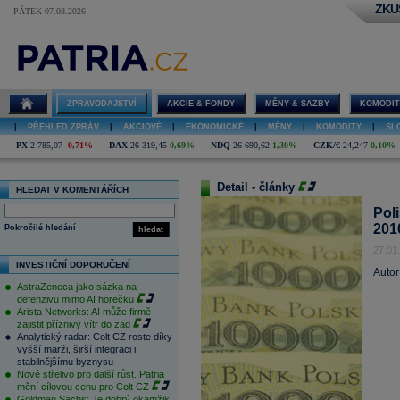
ZKU
PÁTEK 07.08.2026
ZPRAVODAJSTVÍ
AKCIE & FONDY
MĚNY & SAZBY
KOMODIT
|
PŘEHLED ZPRÁV
|
AKCIOVÉ
|
EKONOMICKÉ
|
MĚNY
|
KOMODITY
|
SL
PX
2 785,07
-0,71%
DAX
26 319,45
0,69%
NDQ
26 690,62
1,30%
CZK/€
24,247
0,10%
Detail - články
HLEDAT V KOMENTÁŘÍCH
Pol
201
Pokročilé hledání
hledat
27.01
INVESTIČNÍ DOPORUČENÍ
Autor
AstraZeneca jako sázka na
defenzivu mimo AI horečku
Arista Networks: AI může firmě
zajistit příznivý vítr do zad
Analytický radar: Colt CZ roste díky
vyšší marži, širší integraci i
stabilnějšímu byznysu
Nové střelivo pro další růst. Patria
mění cílovou cenu pro Colt CZ
Goldman Sachs: Je dobrý okamžik