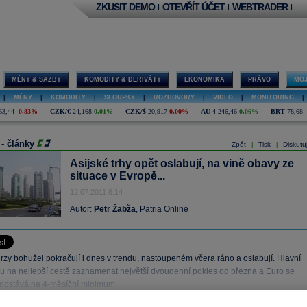
ZKUSIT DEMO
OTEVŘÍT ÚČET
WEBTRADER
|
|
|
MĚNY & SAZBY
KOMODITY & DERIVÁTY
EKONOMIKA
PRÁVO
MOJ
|
MĚNY
|
KOMODITY
|
SLOUPKY
|
ROZHOVORY
|
VIDEO
|
MONITORING
|
63,44
-0,83%
CZK/€
24,168
0,01%
CZK/$
20,917
0,00%
AU
4 246,46
0,06%
BRT
78,68
 - články
Zpět
Tisk
Diskutu
|
|
Asijské trhy opět oslabují, na vině obavy ze
situace v Evropě...
12.07.2011 8:14
Autor:
Petr Žabža
, Patria Online
rzy bohužel pokračují i dnes v trendu, nastoupeném včera ráno a oslabují. Hlavní
ou na nejlepší cestě zaznamenat největší dvoudenní pokles od března a Euro se
u dostává na 4-měsíční minimum.