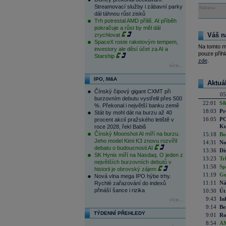
Streamovací služby i zábavní parky
Reklama
dál táhnou růst zisků
Trh potrestal AMD příliš. AI příběh
pokračuje a růst by měl dál
Váš n
zrychlovat
SpaceX roste raketovým tempem,
Na tomto m
investory ale děsí účet za AI a
pouze přihl
Starship
zde
.
více...
IPO, M&A
Aktuá
Čínský čipový gigant CXMT při
05
burzovním debutu vystřelil přes 500
22:01
S&
%. Překonal i největší banku země
18:03
Pr
Stát by mohl dát na burzu až 40
16:05
PO
procent akcií pražského letiště v
Ku
roce 2028, řekl Babiš
Čínský Moonshot AI míří na burzu.
15:18
Bo
Jeho model Kimi K3 znovu rozvířil
14:31
No
debatu o budoucnosti AI
13:36
Di
SK Hynix míří na Nasdaq. O jeden z
13:23
Tr
největších burzovních debutů v
11:58
Sp
historii je obrovský zájem
11:19
Ge
Nová vlna mega IPO hýbe trhy.
11:11
Ná
Rychlé zařazování do indexů
přináší šance i rizika
10:30
Út
9:43
In
více...
9:14
Be
TÝDENNÍ PŘEHLEDY
9:01
Ro
8:54
AM