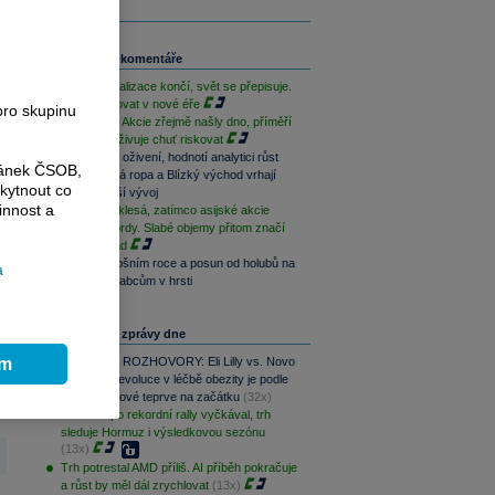
Související komentáře
Levná globalizace končí, svět se přepisuje.
Jak investovat v nové éře
pro skupinu
JPMorgan: Akcie zřejmě našly dno, příměří
s Íránem oživuje chuť riskovat
Jen úlevné oživení, hodnotí analytici růst
ránek ČSOB,
akcií. Drahá ropa a Blízký východ vrhají
kytnout co
stín na další vývoj
innost a
Bitcoin dál klesá, zatímco asijské akcie
lámou rekordy. Slabé objemy přitom značí
další propad
Zisky v letošním roce a posun od holubů na
a
střeše k vrabcům v hrsti
Nejčtenější zprávy dne
ím
PODCAST ROZHOVORY: Eli Lilly vs. Novo
Nordisk. Revoluce v léčbě obezity je podle
MUDr. Kunové teprve na začátku
(32x)
S&P 500 po rekordní rally vyčkával, trh
sleduje Hormuz i výsledkovou sezónu
(13x)
Trh potrestal AMD příliš. AI příběh pokračuje
a růst by měl dál zrychlovat
(13x)