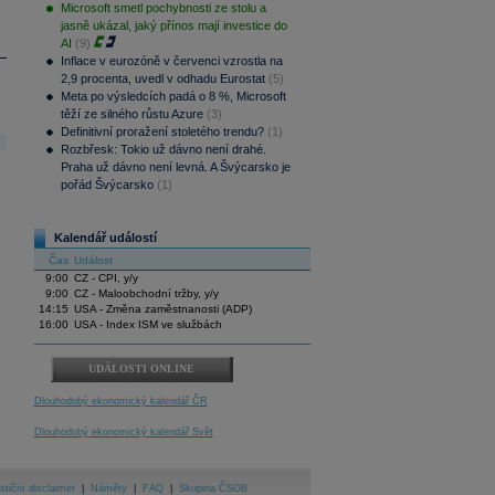
Microsoft smetl pochybnosti ze stolu a
jasně ukázal, jaký přínos mají investice do
AI
(9)
Inflace v eurozóně v červenci vzrostla na
2,9 procenta, uvedl v odhadu Eurostat
(5)
Meta po výsledcích padá o 8 %, Microsoft
těží ze silného růstu Azure
(3)
Definitivní proražení stoletého trendu?
(1)
Rozbřesk: Tokio už dávno není drahé.
Praha už dávno není levná. A Švýcarsko je
pořád Švýcarsko
(1)
Kalendář událostí
Čas
Událost
9:00
CZ - CPI, y/y
9:00
CZ - Maloobchodní tržby, y/y
14:15
USA - Změna zaměstnanosti (ADP)
16:00
USA - Index ISM ve službách
UDÁLOSTI ONLINE
Dlouhodobý ekonomický kalendář ČR
Dlouhodobý ekonomický kalendář Svět
stiční disclaimer
|
Náměty
|
FAQ
|
Skupina ČSOB