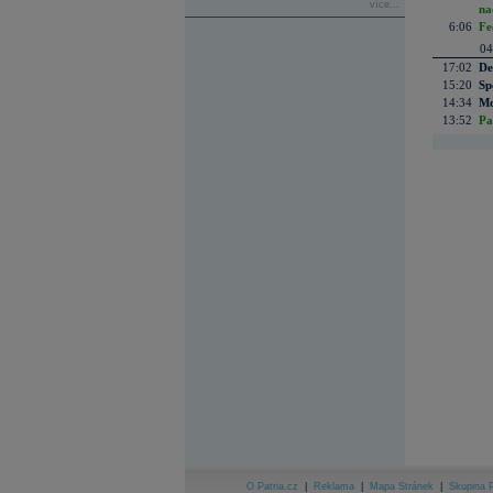
více...
na
6:06
Fe
04
17:02
De
15:20
Sp
14:34
Mc
13:52
Pa
O Patria.cz
|
Reklama
|
Mapa Stránek
|
Skupina P