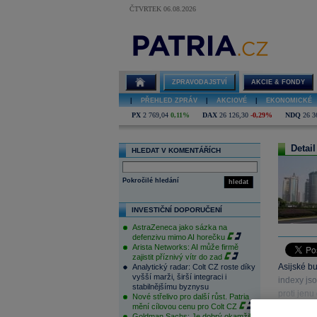
ČTVRTEK 06.08.2026
ZPRAVODAJSTVÍ
AKCIE & FONDY
|
PŘEHLED ZPRÁV
|
AKCIOVÉ
|
EKONOMICKÉ
PX
2 769,04
0,11%
DAX
26 126,30
-0,29%
NDQ
26 3
Detail
HLEDAT V KOMENTÁŘÍCH
Pokročilé hledání
hledat
INVESTIČNÍ DOPORUČENÍ
AstraZeneca jako sázka na
defenzivu mimo AI horečku
Arista Networks: AI může firmě
zajistit příznivý vítr do zad
Asijské bu
Analytický radar: Colt CZ roste díky
vyšší marži, širší integraci i
indexy js
stabilnějšímu byznysu
proti jen
Nové střelivo pro další růst. Patria
mění cílovou cenu pro Colt CZ
Goldman Sachs: Je dobrý okamžik