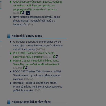
AMD zklamalo výhledem, SpaceX vyděsila
cenovkou za AI. Naopak optimismus
podporují naděje na otevření Hormuzu
(11x)
Novo Nordisk překonal očekávání, akcie
přesto klesají. Investoři řeší marže a
budoucí růst
(8x)
Nejčtenější zprávy týdne
AI investor Leopold Aschenbrenner byl po
výrazných ztrátách nucen uzavřít všechny
své akciové pozice
(4453x)
PODCAST Týdenní výhled: V centru
.
pozornosti AMD a Palantir
(3871x)
Palantir zasadil medvědům těžkou ránu.
Své tržby meziročně téměř zdvojnásobil
(3690x)
PODCAST Traders Talk: Korekce na Wall
Street nemusí být u konce. Meta vypadá
zajímavě
(3375x)
Rozbřesk: Tokio už dávno není drahé.
Praha už dávno není levná. A Švýcarsko je
pořád Švýcarsko
(3008x)
Nejdiskutovanější zprávy týdne