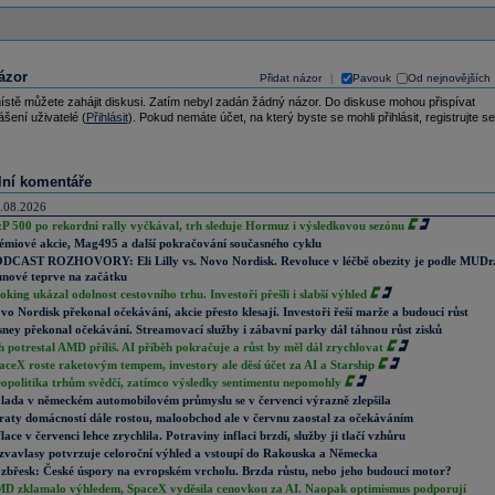
ázor
Přidat názor
Pavouk
Od nejnovějších
|
ístě můžete zahájit diskusi. Zatím nebyl zadán žádný názor. Do diskuse mohou přispívat
ášení uživatelé (
Přihlásit
). Pokud nemáte účet, na který byste se mohli přihlásit, registrujte se
lní komentáře
.08.2026
P 500 po rekordní rally vyčkával, trh sleduje Hormuz i výsledkovou sezónu
émiové akcie, Mag495 a další pokračování současného cyklu
DCAST ROZHOVORY: Eli Lilly vs. Novo Nordisk. Revoluce v léčbě obezity je podle MUDr
nové teprve na začátku
oking ukázal odolnost cestovního trhu. Investoři přešli i slabší výhled
vo Nordisk překonal očekávání, akcie přesto klesají. Investoři řeší marže a budoucí růst
sney překonal očekávání. Streamovací služby i zábavní parky dál táhnou růst zisků
h potrestal AMD příliš. AI příběh pokračuje a růst by měl dál zrychlovat
aceX roste raketovým tempem, investory ale děsí účet za AI a Starship
opolitika trhům svědčí, zatímco výsledky sentimentu nepomohly
lada v německém automobilovém průmyslu se v červenci výrazně zlepšila
raty domácností dále rostou, maloobchod ale v červnu zaostal za očekáváním
flace v červenci lehce zrychlila. Potraviny inflaci brzdí, služby ji tlačí vzhůru
zvavlasy potvrzuje celoroční výhled a vstoupí do Rakouska a Německa
zbřesk: České úspory na evropském vrcholu. Brzda růstu, nebo jeho budoucí motor?
D zklamalo výhledem, SpaceX vyděsila cenovkou za AI. Naopak optimismus podporují