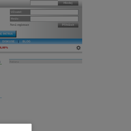
Hledej
Uživatel:
Heslo:
Nová registrace
Přihlásit
E PATRIA
DISKUSE
|
BLOG
-6,00%
j
Reklama