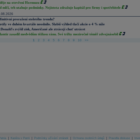
děje na otevření Hormuzu
d mlčí, trh utahuje podmínky. Nejistota zdražuje kapitál pro firmy i spotřebitele
.08.2026
finitivní proražení stoletého trendu?
otify ve duhém kvartále neoslnilo. Slabší výhled tlačí akcie o 4 % níže
Donald's zvýšil zisk, Američané ale ztrácejí chuť utrácet
lantir zasadil medvědům těžkou ránu. Své tržby meziročně téměř zdvojnásobil
1
2
3
4
5
6
7
8
9
10
>>
atria
|
Kariéra v Patrii
|
Podmínky užívání stránek
|
Ochrana osobních údajů
|
Pravidla diskuse
|
Inve