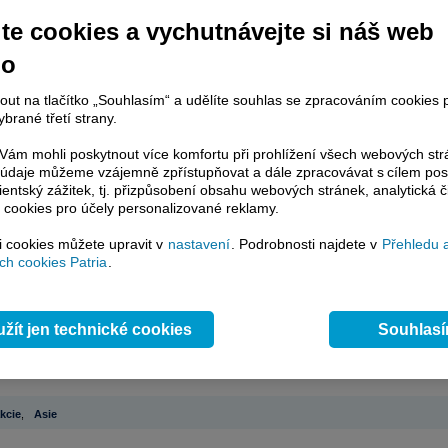
te cookies a vychutnávejte si náš web
račování článku je dostupné jen klientům placených služeb
Patria Plus
/
no
estor Plus
případně uživatelům platformy
Patria Direct
. Pokud jste klientem
hto služeb, potom je nutné se
Přihlásit
.
nout na tlačítko „Souhlasím“ a udělíte souhlas se zpracováním cookies 
brané třetí strany.
ámci placeného informačního servisu získáte
řístup ke
kompletnímu zpravodajství
ám mohli poskytnout více komfortu při prohlížení všech webových st
.patria.cz bez jakýchkoliv omezení. Veškeré
to údaje můžeme vzájemně zpřístupňovat a dále zpracovávat s cílem pos
rávy, komentáře a horké zprávy jsou
lientský zážitek, tj. přizpůsobení obsahu webových stránek, analytická č
brazovány terminálovou metodou (bez nutnosti obnovovat stránku) bez
 cookies pro účely personalizované reklamy.
ždění a v plné verzi.
si cookies můžete upravit v
nastavení
. Podrobnosti najdete v
Přehledu 
en zpravodajství, ale i další služby získáte v Patria Plus / Investor Plus -
sms
h cookies Patria
.
e-mailové
zpravodajství,
data
z finančních trhů v reálném čase, kompletní
lytický servis
, rozsáhlé
databáze
časových řad ke stažení,
prognózy
oje a
valuace
, ekonomické
fundamenty
,
nástroje
a
kalkulátory
...
více
žít jen technické cookies
Souhlas
kcie
,
Asie