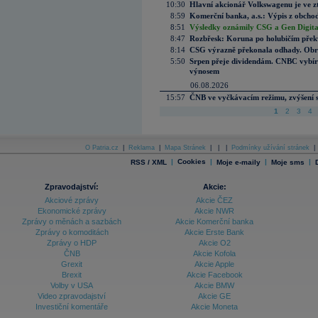
10:30
Hlavní akcionář Volkswagenu je ve z
8:59
Komerční banka, a.s.: Výpis z obchod
8:51
Výsledky oznámily CSG a Gen Digital
8:47
Rozbřesk: Koruna po holubičím přek
8:14
CSG výrazně překonala odhady. Obran
5:50
Srpen přeje dividendám. CNBC vybírá
výnosem
06.08.2026
15:57
ČNB ve vyčkávacím režimu, zvýšení s
1
2
3
4
O Patria.cz
|
Reklama
|
Mapa Stránek
|
|
|
Podmínky užívání stránek
|
|
Cookies
|
|
|
RSS / XML
Moje e-maily
Moje sms
Zpravodajství:
Akcie:
Akciové zprávy
Akcie ČEZ
Ekonomické zprávy
Akcie NWR
Zprávy o měnách a sazbách
Akcie Komerční banka
Zprávy o komoditách
Akcie Erste Bank
Zprávy o HDP
Akcie O2
ČNB
Akcie Kofola
Grexit
Akcie Apple
Brexit
Akcie Facebook
Volby v USA
Akcie BMW
Video zpravodajství
Akcie GE
Investiční komentáře
Akcie Moneta