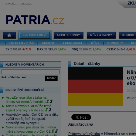
ZKU
PONDĚLÍ 10.08.2026
ZPRAVODAJSTVÍ
AKCIE & FONDY
MĚNY & SAZBY
KOMODIT
|
PŘEHLED ZPRÁV
|
AKCIOVÉ
|
EKONOMICKÉ
|
MĚNY
|
KOMODITY
|
SL
PX
2 785,07
-0,71%
DAX
26 319,45
0,69%
NDQ
26 690,62
1,30%
CZK/€
24,246
-0,02%
Detail - články
HLEDAT V KOMENTÁŘÍCH
Něm
o 0
Pokročilé hledání
hledat
eko
INVESTIČNÍ DOPORUČENÍ
08.08
AstraZeneca jako sázka na
Autor
defenzivu mimo AI horečku
Arista Networks: AI může firmě
zajistit příznivý vítr do zad
Analytický radar: Colt CZ roste díky
vyšší marži, širší integraci i
stabilnějšímu byznysu
Aktualizováno
Nové střelivo pro další růst. Patria
mění cílovou cenu pro Colt CZ
Průmyslová výroba
v Německu se v červ
Goldman Sachs: Je dobrý okamžik