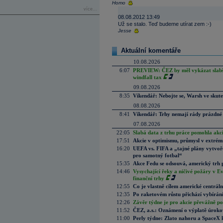
Homo
více...
08.08.2012 13:49
Už se stalo. Teď budeme utírat zem :-)
Jesse
Aktuální komentáře
10.08.2026
6:07
PREVIEW: ČEZ by měl vykázat slabší 
windfall tax
09.08.2026
8:35
Víkendář: Nebojte se, Warsh ve skute
08.08.2026
8:41
Víkendář: Trhy nemají rády prázdné 
07.08.2026
22:05
Slabá data z trhu práce pomohla akc
17:51
Akcie v optimismu, průmysl v extrémn
16:20
UEFA vs. FIFA a „tajné plány vytvoř
pro samotný fotbal“
15:35
Akce Fedu se odsouvá, americký trh 
14:46
Vysychající řeky a ničivé požáry v E
finanční trhy
12:55
Co je vlastně cílem americké centrál
12:35
Po raketovém růstu přichází vybírán
12:26
Závěr týdne je pro akcie převážně po
11:52
ČEZ, a.s.: Oznámení o výplatě úrok
11:00
Perly týdne: Zlato nahoru a SpaceX 