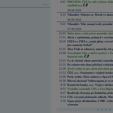
6:07
PREVIEW: ČEZ by měl vykázat slabší 
více...
windfall tax
09.08.2026
8:35
Víkendář: Nebojte se, Warsh ve skute
08.08.2026
8:41
Víkendář: Trhy nemají rády prázdné 
07.08.2026
22:05
Slabá data z trhu práce pomohla akc
17:51
Akcie v optimismu, průmysl v extrémn
16:20
UEFA vs. FIFA a „tajné plány vytvoř
pro samotný fotbal“
15:35
Akce Fedu se odsouvá, americký trh 
14:46
Vysychající řeky a ničivé požáry v E
finanční trhy
12:55
Co je vlastně cílem americké centrál
12:35
Po raketovém růstu přichází vybírán
12:26
Závěr týdne je pro akcie převážně po
11:52
ČEZ, a.s.: Oznámení o výplatě úrok
11:00
Perly týdne: Zlato nahoru a SpaceX 
10:30
Hlavní akcionář Volkswagenu je ve z
8:59
Komerční banka, a.s.: Výpis z obchod
8:51
Výsledky oznámily CSG a Gen Digital
8:47
Rozbřesk: Koruna po holubičím přek
8:14
CSG výrazně překonala odhady. Obran
5:50
Srpen přeje dividendám. CNBC vybírá
výnosem
1
2
3
4