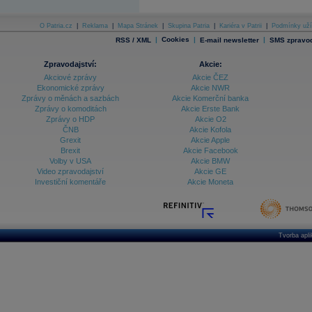
O Patria.cz
|
Reklama
|
Mapa Stránek
|
Skupina Patria
|
Kariéra v Patrii
|
Podmínky uží
|
Cookies
|
|
RSS / XML
E-mail newsletter
SMS zpravod
Zpravodajství:
Akcie:
Akciové zprávy
Akcie ČEZ
Ekonomické zprávy
Akcie NWR
Zprávy o měnách a sazbách
Akcie Komerční banka
Zprávy o komoditách
Akcie Erste Bank
Zprávy o HDP
Akcie O2
ČNB
Akcie Kofola
Grexit
Akcie Apple
Brexit
Akcie Facebook
Volby v USA
Akcie BMW
Video zpravodajství
Akcie GE
Investiční komentáře
Akcie Moneta
Tvorba apl