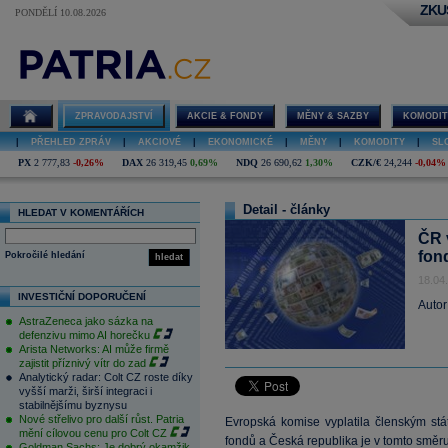
ZKU
PONDĚLÍ 10.08.2026
ZPRAVODAJSTVÍ
AKCIE & FONDY
MĚNY & SAZBY
KOMODIT
|
PŘEHLED ZPRÁV
|
AKCIOVÉ
|
EKONOMICKÉ
|
MĚNY
|
KOMODITY
|
SL
PX
2 777,83
-0,26%
DAX
26 319,45
0,69%
NDQ
26 690,62
1,30%
CZK/€
24,244
-0,04%
Detail - články
HLEDAT V KOMENTÁŘÍCH
ČR 
fon
Pokročilé hledání
hledat
18.04
INVESTIČNÍ DOPORUČENÍ
Autor
AstraZeneca jako sázka na
defenzivu mimo AI horečku
Arista Networks: AI může firmě
zajistit příznivý vítr do zad
Analytický radar: Colt CZ roste díky
vyšší marži, širší integraci i
stabilnějšímu byznysu
Nové střelivo pro další růst. Patria
Evropská komise vyplatila členským stá
mění cílovou cenu pro Colt CZ
fondů a Česká republika je v tomto směr
Goldman Sachs: Je dobrý okamžik