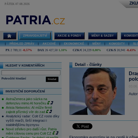
ZKU
PÁTEK 07.08.2026
ZPRAVODAJSTVÍ
AKCIE & FONDY
MĚNY & SAZBY
KOMODIT
|
PŘEHLED ZPRÁV
|
AKCIOVÉ
|
EKONOMICKÉ
|
MĚNY
|
KOMODITY
|
SL
PX
2 789,11
-0,57%
DAX
26 427,50
1,10%
CZK/€
24,229
0,00%
CZK/$
20,941
-0,43%
Detail - články
HLEDAT V KOMENTÁŘÍCH
Dra
pol
Pokročilé hledání
hledat
03.06
INVESTIČNÍ DOPORUČENÍ
Autor
AstraZeneca jako sázka na
defenzivu mimo AI horečku
Arista Networks: AI může firmě
zajistit příznivý vítr do zad
Analytický radar: Colt CZ roste díky
vyšší marži, širší integraci i
stabilnějšímu byznysu
Nové střelivo pro další růst. Patria
mění cílovou cenu pro Colt CZ
Ekonomika eurozóny je na cestě k oživen
Goldman Sachs: Je dobrý okamžik