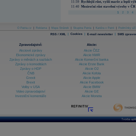
11:59
Rychlejší růst, vyšší marže a lepší v
11:40
Meziroční růst stavební výroby v ČR
1
2
3
4
O Patria.cz
|
Reklama
|
Mapa Stránek
|
Skupina Patria
|
Kariéra v Patrii
|
Podmínky uží
|
Cookies
|
|
RSS / XML
E-mail newsletter
SMS zpravod
Zpravodajství:
Akcie:
Akciové zprávy
Akcie ČEZ
Ekonomické zprávy
Akcie NWR
Zprávy o měnách a sazbách
Akcie Komerční banka
Zprávy o komoditách
Akcie Erste Bank
Zprávy o HDP
Akcie O2
ČNB
Akcie Kofola
Grexit
Akcie Apple
Brexit
Akcie Facebook
Volby v USA
Akcie BMW
Video zpravodajství
Akcie GE
Investiční komentáře
Akcie Moneta
Tvorba apl