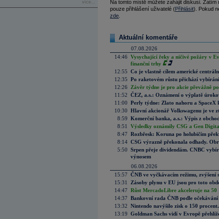
Na tomto místě můžete zahájit diskusi. Zatím
více...
pouze přihlášení uživatelé (
Přihlásit
). Pokud ne
zde
.
Aktuální komentáře
07.08.2026
14:46
Vysychající řeky a ničivé požáry v E
finanční trhy
12:55
Co je vlastně cílem americké centrál
12:35
Po raketovém růstu přichází vybírán
12:26
Závěr týdne je pro akcie převážně po
11:52
ČEZ, a.s.: Oznámení o výplatě úrok
11:00
Perly týdne: Zlato nahoru a SpaceX 
10:30
Hlavní akcionář Volkswagenu je ve z
8:59
Komerční banka, a.s.: Výpis z obchod
8:51
Výsledky oznámily CSG a Gen Digital
8:47
Rozbřesk: Koruna po holubičím přek
8:14
CSG výrazně překonala odhady. Obran
5:50
Srpen přeje dividendám. CNBC vybírá
výnosem
06.08.2026
15:57
ČNB ve vyčkávacím režimu, zvýšení s
15:31
Zásoby plynu v EU jsou pro toto obdo
14:47
Růst MercadoLibre akceleruje na 50 %
14:37
Bankovní rada ČNB podle očekávání 
13:32
Nintendo navýšilo zisk o 150 procen
13:19
Goldman Sachs vidí v Evropě přehlíže