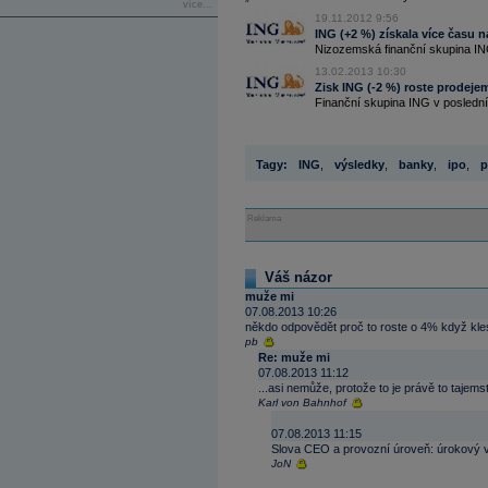
více...
19.11.2012 9:56
ING (+2 %) získala více času n
Nizozemská finanční skupina ING
13.02.2013 10:30
Zisk ING (-2 %) roste prodejem
Finanční skupina ING v posledním 
Tagy:
ING
,
výsledky
,
banky
,
ipo
,
p
Reklama
Váš názor
muže mi
07.08.2013 10:26
někdo odpovědět proč to roste o 4% když klesl
pb
Re: muže mi
07.08.2013 11:12
...asi nemůže, protože to je právě to tajemst
Karl von Bahnhof
07.08.2013 11:15
Slova CEO a provozní úroveň: úrokový vý
JoN