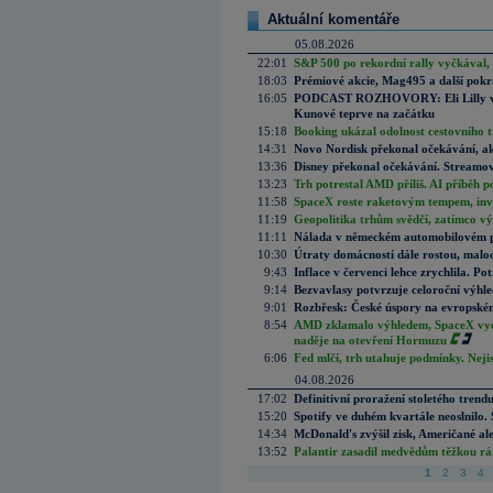
Aktuální komentáře
05.08.2026
22:01
S&P 500 po rekordní rally vyčkával,
18:03
Prémiové akcie, Mag495 a další pokr
16:05
PODCAST ROZHOVORY: Eli Lilly vs. 
Kunové teprve na začátku
15:18
Booking ukázal odolnost cestovního trh
14:31
Novo Nordisk překonal očekávání, akci
13:36
Disney překonal očekávání. Streamova
13:23
Trh potrestal AMD příliš. AI příběh p
11:58
SpaceX roste raketovým tempem, inves
11:19
Geopolitika trhům svědčí, zatímco v
11:11
Nálada v německém automobilovém prů
10:30
Útraty domácností dále rostou, malo
9:43
Inflace v červenci lehce zrychlila. Pot
9:14
Bezvavlasy potvrzuje celoroční výhl
9:01
Rozbřesk: České úspory na evropském
8:54
AMD zklamalo výhledem, SpaceX vydě
naděje na otevření Hormuzu
6:06
Fed mlčí, trh utahuje podmínky. Nejis
04.08.2026
17:02
Definitivní proražení stoletého trend
15:20
Spotify ve duhém kvartále neoslnilo. 
14:34
McDonald's zvýšil zisk, Američané ale
13:52
Palantir zasadil medvědům těžkou rá
1
2
3
4