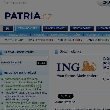
ZKU
ČTVRTEK 06.08.2026
ZPRAVODAJSTVÍ
AKCIE & FONDY
MĚNY & SAZBY
KOMODIT
|
PŘEHLED ZPRÁV
|
AKCIOVÉ
|
EKONOMICKÉ
|
MĚNY
|
KOMODITY
|
SL
PX
2 769,04
0,11%
DAX
26 126,30
-0,29%
NDQ
26 363,44
-0,83%
CZK/€
24,167
0,00%
Detail - články
HLEDAT V KOMENTÁŘÍCH
ING 
pokr
Pokročilé hledání
hledat
IP
INVESTIČNÍ DOPORUČENÍ
07.08
AstraZeneca jako sázka na
Autor
defenzivu mimo AI horečku
Arista Networks: AI může firmě
zajistit příznivý vítr do zad
Analytický radar: Colt CZ roste díky
vyšší marži, širší integraci i
stabilnějšímu byznysu
Aktualizováno
Nové střelivo pro další růst. Patria
mění cílovou cenu pro Colt CZ
Nizozemská bankovní a pojišťovací sk
Goldman Sachs: Je dobrý okamžik