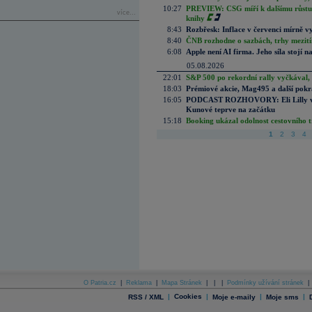
10:27
PREVIEW: CSG míří k dalšímu růstu.
více...
knihy
8:43
Rozbřesk: Inflace v červenci mírně v
8:40
ČNB rozhodne o sazbách, trhy mezitím
6:08
Apple není AI firma. Jeho síla stojí n
05.08.2026
22:01
S&P 500 po rekordní rally vyčkával,
18:03
Prémiové akcie, Mag495 a další pokr
16:05
PODCAST ROZHOVORY: Eli Lilly vs. 
Kunové teprve na začátku
15:18
Booking ukázal odolnost cestovního trh
1
2
3
4
O Patria.cz
|
Reklama
|
Mapa Stránek
|
|
|
Podmínky užívání stránek
|
|
Cookies
|
|
|
RSS / XML
Moje e-maily
Moje sms