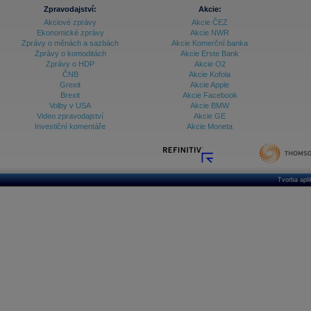
Zpravodajství:
Akcie:
Akciové zprávy
Akcie ČEZ
Ekonomické zprávy
Akcie NWR
Zprávy o měnách a sazbách
Akcie Komerční banka
Zprávy o komoditách
Akcie Erste Bank
Zprávy o HDP
Akcie O2
ČNB
Akcie Kofola
Grexit
Akcie Apple
Brexit
Akcie Facebook
Volby v USA
Akcie BMW
Video zpravodajství
Akcie GE
Investiční komentáře
Akcie Moneta
Tvorba apl