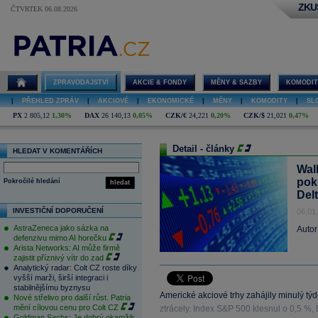
ZKU
ČTVRTEK 06.08.2026
ZPRAVODAJSTVÍ
AKCIE & FONDY
MĚNY & SAZBY
KOMODIT
|
PŘEHLED ZPRÁV
|
AKCIOVÉ
|
EKONOMICKÉ
|
MĚNY
|
KOMODITY
|
SL
PX
2 805,12
1,30%
DAX
26 140,13
0,05%
CZK/€
24,221
0,20%
CZK/$
21,021
0,47%
Detail - články
HLEDAT V KOMENTÁŘÍCH
Wall
pok
Pokročilé hledání
hledat
Delt
INVESTIČNÍ DOPORUČENÍ
06.01
AstraZeneca jako sázka na
Autor
defenzivu mimo AI horečku
Arista Networks: AI může firmě
zajistit příznivý vítr do zad
Analytický radar: Colt CZ roste díky
vyšší marži, širší integraci i
stabilnějšímu byznysu
Americké akciové trhy zahájily minulý tý
Nové střelivo pro další růst. Patria
mění cílovou cenu pro Colt CZ
ztrácely. Index S&P 500 klesnul o 0,5 %,
Goldman Sachs: Je dobrý okamžik