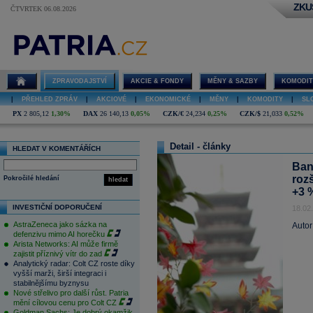
ZKU
ČTVRTEK 06.08.2026
ZPRAVODAJSTVÍ
AKCIE & FONDY
MĚNY & SAZBY
KOMODIT
|
PŘEHLED ZPRÁV
|
AKCIOVÉ
|
EKONOMICKÉ
|
MĚNY
|
KOMODITY
|
SL
PX
2 805,12
1,30%
DAX
26 140,13
0,05%
CZK/€
24,234
0,25%
CZK/$
21,033
0,52%
Detail - články
HLEDAT V KOMENTÁŘÍCH
Ban
roz
Pokročilé hledání
hledat
+3 
INVESTIČNÍ DOPORUČENÍ
18.02
AstraZeneca jako sázka na
Autor
defenzivu mimo AI horečku
Arista Networks: AI může firmě
zajistit příznivý vítr do zad
Analytický radar: Colt CZ roste díky
vyšší marži, širší integraci i
stabilnějšímu byznysu
Nové střelivo pro další růst. Patria
mění cílovou cenu pro Colt CZ
Goldman Sachs: Je dobrý okamžik