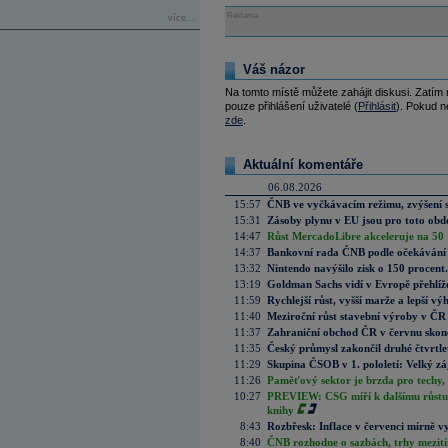
Reklama
více...
Váš názor
Na tomto místě můžete zahájit diskusi. Zatím
pouze přihlášení uživatelé (
Přihlásit
). Pokud ne
zde
.
Aktuální komentáře
06.08.2026
15:57
ČNB ve vyčkávacím režimu, zvýšení s
15:31
Zásoby plynu v EU jsou pro toto obdo
14:47
Růst MercadoLibre akceleruje na 50 %
14:37
Bankovní rada ČNB podle očekávání 
13:32
Nintendo navýšilo zisk o 150 procen
13:19
Goldman Sachs vidí v Evropě přehlíže
11:59
Rychlejší růst, vyšší marže a lepší v
11:40
Meziroční růst stavební výroby v ČR
11:37
Zahraniční obchod ČR v červnu skonč
11:35
Český průmysl zakončil druhé čtvrtlet
11:29
Skupina ČSOB v 1. pololetí: Velký zá
11:26
Paměťový sektor je brzda pro techy,
10:27
PREVIEW: CSG míří k dalšímu růstu.
knihy
8:43
Rozbřesk: Inflace v červenci mírně v
8:40
ČNB rozhodne o sazbách, trhy mezitím