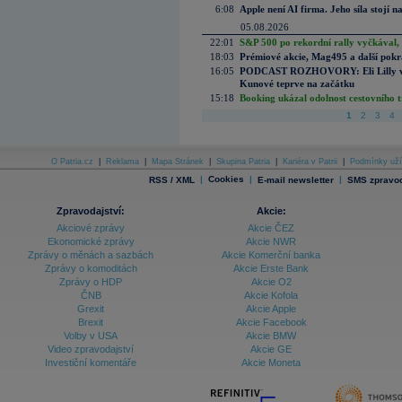
6:08
Apple není AI firma. Jeho síla stojí n
05.08.2026
22:01
S&P 500 po rekordní rally vyčkával,
18:03
Prémiové akcie, Mag495 a další pokr
16:05
PODCAST ROZHOVORY: Eli Lilly vs. 
Kunové teprve na začátku
15:18
Booking ukázal odolnost cestovního trh
1
2
3
4
O Patria.cz
|
Reklama
|
Mapa Stránek
|
Skupina Patria
|
Kariéra v Patrii
|
Podmínky uží
|
Cookies
|
|
RSS / XML
E-mail newsletter
SMS zpravod
Zpravodajství:
Akcie:
Akciové zprávy
Akcie ČEZ
Ekonomické zprávy
Akcie NWR
Zprávy o měnách a sazbách
Akcie Komerční banka
Zprávy o komoditách
Akcie Erste Bank
Zprávy o HDP
Akcie O2
ČNB
Akcie Kofola
Grexit
Akcie Apple
Brexit
Akcie Facebook
Volby v USA
Akcie BMW
Video zpravodajství
Akcie GE
Investiční komentáře
Akcie Moneta