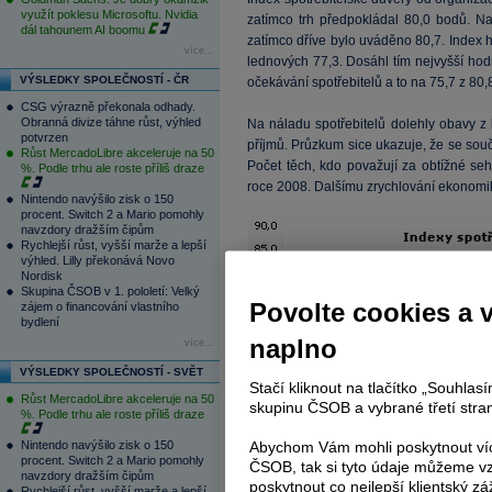
využít poklesu Microsoftu. Nvidia
zatímco trh předpokládal 80,0 bodů. Na
dál tahounem AI boomu
zatímco dříve bylo uváděno 80,7. Index 
více...
lednových 77,3. Dosáhl tím nejvyšší hod
VÝSLEDKY SPOLEČNOSTÍ - ČR
očekávání spotřebitelů a to na 75,7 z 80,
CSG výrazně překonala odhady.
Obranná divize táhne růst, výhled
Na náladu spotřebitelů dolehly obavy 
potvrzen
příjmů. Průzkum sice ukazuje, že se souč
Růst MercadoLibre akceleruje na 50
Počet těch, kdo považují za obtížné seh
%. Podle trhu ale roste příliš draze
roce 2008. Dalšímu zrychlování ekonomiky
Nintendo navýšilo zisk o 150
procent. Switch 2 a Mario pomohly
navzdory dražším čipům
Rychlejší růst, vyšší marže a lepší
výhled. Lilly překonává Novo
Nordisk
Skupina ČSOB v 1. pololetí: Velký
Povolte cookies a 
zájem o financování vlastního
bydlení
naplno
více...
VÝSLEDKY SPOLEČNOSTÍ - SVĚT
Stačí kliknout na tlačítko „Souhla
Růst MercadoLibre akceleruje na 50
skupinu ČSOB a vybrané třetí stran
%. Podle trhu ale roste příliš draze
Nintendo navýšilo zisk o 150
Abychom Vám mohli poskytnout víc
procent. Switch 2 a Mario pomohly
ČSOB, tak si tyto údaje můžeme vz
navzdory dražším čipům
poskytnout co nejlepší klientský zá
Rychlejší růst, vyšší marže a lepší