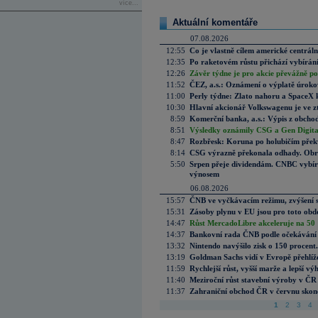
více...
Aktuální komentáře
07.08.2026
12:55
Co je vlastně cílem americké centrál
12:35
Po raketovém růstu přichází vybírán
12:26
Závěr týdne je pro akcie převážně po
11:52
ČEZ, a.s.: Oznámení o výplatě úrok
11:00
Perly týdne: Zlato nahoru a SpaceX 
10:30
Hlavní akcionář Volkswagenu je ve z
8:59
Komerční banka, a.s.: Výpis z obchod
8:51
Výsledky oznámily CSG a Gen Digital
8:47
Rozbřesk: Koruna po holubičím přek
8:14
CSG výrazně překonala odhady. Obran
5:50
Srpen přeje dividendám. CNBC vybírá
výnosem
06.08.2026
15:57
ČNB ve vyčkávacím režimu, zvýšení s
15:31
Zásoby plynu v EU jsou pro toto obdo
14:47
Růst MercadoLibre akceleruje na 50 %
14:37
Bankovní rada ČNB podle očekávání 
13:32
Nintendo navýšilo zisk o 150 procen
13:19
Goldman Sachs vidí v Evropě přehlíže
11:59
Rychlejší růst, vyšší marže a lepší v
11:40
Meziroční růst stavební výroby v ČR
11:37
Zahraniční obchod ČR v červnu skonč
1
2
3
4