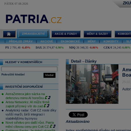
ZKU
PÁTEK 07.08.2026
ZPRAVODAJSTVÍ
AKCIE & FONDY
MĚNY & SAZBY
KOMODIT
|
PŘEHLED ZPRÁV
|
AKCIOVÉ
|
EKONOMICKÉ
|
MĚNY
|
KOMODITY
|
SL
PX
2 791,48
-0,49%
DAX
26 374,87
0,90%
NDQ
26 348,35
-0,06%
CZK/€
24,245
0,08%
Detail - články
HLEDAT V KOMENTÁŘÍCH
Ame
Boa
Pokročilé hledání
hledat
25.02
INVESTIČNÍ DOPORUČENÍ
Autor
AstraZeneca jako sázka na
defenzivu mimo AI horečku
Arista Networks: AI může firmě
zajistit příznivý vítr do zad
Analytický radar: Colt CZ roste díky
vyšší marži, širší integraci i
stabilnějšímu byznysu
Aktualizováno
Nové střelivo pro další růst. Patria
mění cílovou cenu pro Colt CZ
Index spotřebitelské důvěry od organiza
Goldman Sachs: Je dobrý okamžik