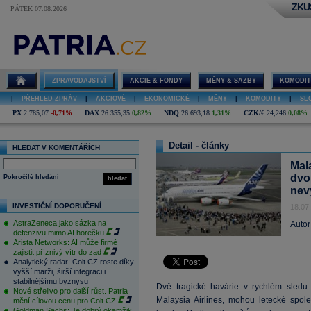
ZKU
PÁTEK 07.08.2026
ZPRAVODAJSTVÍ
AKCIE & FONDY
MĚNY & SAZBY
KOMODIT
|
PŘEHLED ZPRÁV
|
AKCIOVÉ
|
EKONOMICKÉ
|
MĚNY
|
KOMODITY
|
SL
PX
2 785,07
-0,71%
DAX
26 355,35
0,82%
NDQ
26 693,18
1,31%
CZK/€
24,246
0,08%
Detail - články
HLEDAT V KOMENTÁŘÍCH
Mala
dvo
Pokročilé hledání
hledat
nev
INVESTIČNÍ DOPORUČENÍ
18.07
AstraZeneca jako sázka na
Autor
defenzivu mimo AI horečku
Arista Networks: AI může firmě
zajistit příznivý vítr do zad
Analytický radar: Colt CZ roste díky
vyšší marži, širší integraci i
stabilnějšímu byznysu
Dvě tragické havárie v rychlém sledu z
Nové střelivo pro další růst. Patria
Malaysia Airlines, mohou letecké spole
mění cílovou cenu pro Colt CZ
Goldman Sachs: Je dobrý okamžik