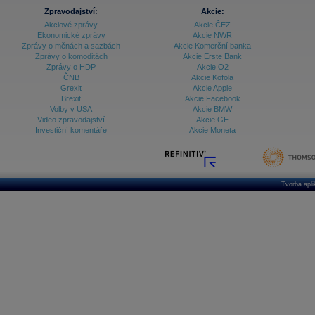
Zpravodajství:
Akcie:
Akciové zprávy
Akcie ČEZ
Ekonomické zprávy
Akcie NWR
Zprávy o měnách a sazbách
Akcie Komerční banka
Zprávy o komoditách
Akcie Erste Bank
Zprávy o HDP
Akcie O2
ČNB
Akcie Kofola
Grexit
Akcie Apple
Brexit
Akcie Facebook
Volby v USA
Akcie BMW
Video zpravodajství
Akcie GE
Investiční komentáře
Akcie Moneta
Tvorba apl