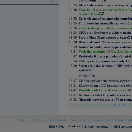
pro samotný fotbal“
více...
15:35
Akce Fedu se odsouvá, americký trh 
14:46
Vysychající řeky a ničivé požáry v E
finanční trhy
12:55
Co je vlastně cílem americké centrál
12:35
Po raketovém růstu přichází vybírán
12:26
Závěr týdne je pro akcie převážně po
11:52
ČEZ, a.s.: Oznámení o výplatě úrok
11:00
Perly týdne: Zlato nahoru a SpaceX 
10:30
Hlavní akcionář Volkswagenu je ve z
8:59
Komerční banka, a.s.: Výpis z obchod
8:51
Výsledky oznámily CSG a Gen Digital
8:47
Rozbřesk: Koruna po holubičím přek
8:14
CSG výrazně překonala odhady. Obran
5:50
Srpen přeje dividendám. CNBC vybírá
výnosem
06.08.2026
15:57
ČNB ve vyčkávacím režimu, zvýšení s
15:31
Zásoby plynu v EU jsou pro toto obdo
14:47
Růst MercadoLibre akceleruje na 50 %
14:37
Bankovní rada ČNB podle očekávání 
13:32
Nintendo navýšilo zisk o 150 procen
1
2
3
4
O Patria.cz
|
Reklama
|
Mapa Stránek
|
Skupina Patria
|
Kariéra v Patrii
|
Podmínky uží
|
Cookies
|
|
RSS / XML
E-mail newsletter
SMS zpravod