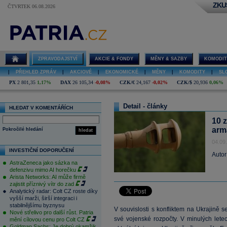
ZKU
ČTVRTEK 06.08.2026
ZPRAVODAJSTVÍ
AKCIE & FONDY
MĚNY & SAZBY
KOMODIT
|
PŘEHLED ZPRÁV
|
AKCIOVÉ
|
EKONOMICKÉ
|
MĚNY
|
KOMODITY
|
SL
PX
2 801,35
1,17%
DAX
26 105,34
-0,08%
CZK/€
24,167
-0,02%
CZK/$
20,936
0,06%
Detail - články
HLEDAT V KOMENTÁŘÍCH
10 
arm
Pokročilé hledání
hledat
04.09
INVESTIČNÍ DOPORUČENÍ
Autor
AstraZeneca jako sázka na
defenzivu mimo AI horečku
Arista Networks: AI může firmě
zajistit příznivý vítr do zad
Analytický radar: Colt CZ roste díky
vyšší marži, širší integraci i
stabilnějšímu byznysu
V souvislosti s konfliktem na Ukrajině s
Nové střelivo pro další růst. Patria
své vojenské rozpočty. V minulých let
mění cílovou cenu pro Colt CZ
Goldman Sachs: Je dobrý okamžik