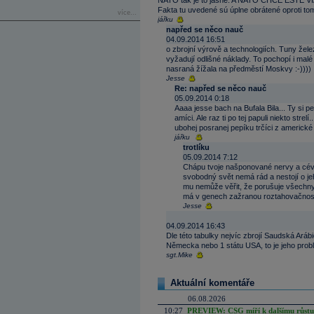
NATO tak je to jasné. A NATO CHCE EŠTE VIA
Fakta tu uvedené sú úplne obrátené oproti tom
více...
jářku
napřed se něco nauč
04.09.2014 16:51
o zbrojní výrově a technologiích. Tuny žel
vyžadují odlišné náklady. To pochopí i malé
nasraná žížala na předměstí Moskvy :-))))
Jesse
Re: napřed se něco nauč
05.09.2014 0:18
Aaaa jesse bach na Bufala Bila... Ty si 
amíci. Ale raz ti po tej papuli niekto strelí
ubohej posranej pepíku trčíci z americké 
jářku
trotlíku
05.09.2014 7:12
Chápu tvoje našponované nervy a cévky
svobodný svět nemá rád a nestojí o je
mu nemůže věřit, že porušuje všechny
má v genech zažranou roztahovačnost
Jesse
04.09.2014 16:43
Dle této tabulky nejvíc zbrojí Saudská Ar
Německa nebo 1 státu USA, to je jeho probl
sgt.Mike
Aktuální komentáře
06.08.2026
10:27
PREVIEW: CSG míří k dalšímu růstu.