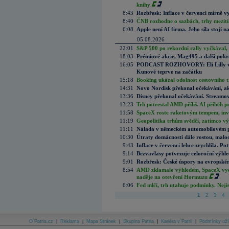
knihy
8:43
Rozbřesk: Inflace v červenci mírně v
8:40
ČNB rozhodne o sazbách, trhy mezitím
6:08
Apple není AI firma. Jeho síla stojí n
05.08.2026
22:01
S&P 500 po rekordní rally vyčkával,
18:03
Prémiové akcie, Mag495 a další pokr
16:05
PODCAST ROZHOVORY: Eli Lilly vs. 
Kunové teprve na začátku
15:18
Booking ukázal odolnost cestovního trh
14:31
Novo Nordisk překonal očekávání, akci
13:36
Disney překonal očekávání. Streamova
13:23
Trh potrestal AMD příliš. AI příběh p
11:58
SpaceX roste raketovým tempem, inves
11:19
Geopolitika trhům svědčí, zatímco v
11:11
Nálada v německém automobilovém prů
10:30
Útraty domácností dále rostou, malo
9:43
Inflace v červenci lehce zrychlila. Pot
9:14
Bezvavlasy potvrzuje celoroční výhl
9:01
Rozbřesk: České úspory na evropském
8:54
AMD zklamalo výhledem, SpaceX vydě
naděje na otevření Hormuzu
6:06
Fed mlčí, trh utahuje podmínky. Nejis
1
2
3
4
O Patria.cz
|
Reklama
|
Mapa Stránek
|
Skupina Patria
|
Kariéra v Patrii
|
Podmínky uží