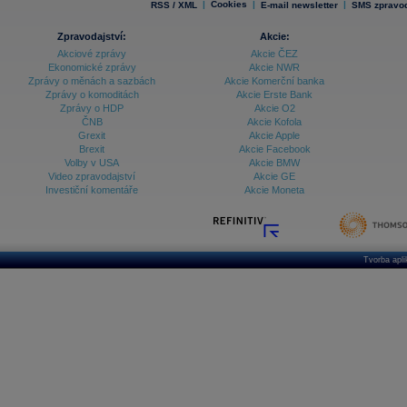
|
Cookies
|
|
RSS / XML
E-mail newsletter
SMS zpravod
Zpravodajství:
Akcie:
Akciové zprávy
Akcie ČEZ
Ekonomické zprávy
Akcie NWR
Zprávy o měnách a sazbách
Akcie Komerční banka
Zprávy o komoditách
Akcie Erste Bank
Zprávy o HDP
Akcie O2
ČNB
Akcie Kofola
Grexit
Akcie Apple
Brexit
Akcie Facebook
Volby v USA
Akcie BMW
Video zpravodajství
Akcie GE
Investiční komentáře
Akcie Moneta
Tvorba apl