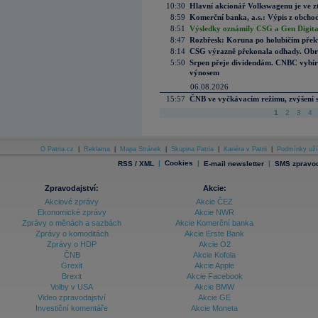
10:30
Hlavní akcionář Volkswagenu je ve z
8:59
Komerční banka, a.s.: Výpis z obchod
8:51
Výsledky oznámily CSG a Gen Digital
8:47
Rozbřesk: Koruna po holubičím přek
8:14
CSG výrazně překonala odhady. Obran
5:50
Srpen přeje dividendám. CNBC vybírá
výnosem
06.08.2026
15:57
ČNB ve vyčkávacím režimu, zvýšení s
1
2
3
4
O Patria.cz
|
Reklama
|
Mapa Stránek
|
Skupina Patria
|
Kariéra v Patrii
|
Podmínky uží
|
Cookies
|
|
RSS / XML
E-mail newsletter
SMS zpravod
Zpravodajství:
Akcie:
Akciové zprávy
Akcie ČEZ
Ekonomické zprávy
Akcie NWR
Zprávy o měnách a sazbách
Akcie Komerční banka
Zprávy o komoditách
Akcie Erste Bank
Zprávy o HDP
Akcie O2
ČNB
Akcie Kofola
Grexit
Akcie Apple
Brexit
Akcie Facebook
Volby v USA
Akcie BMW
Video zpravodajství
Akcie GE
Investiční komentáře
Akcie Moneta