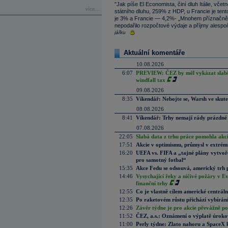
"Jak píše El Economista, činí dluh Itálie, vče
více...
státního dluhu, 259% z HDP, u Francie je ten
je 3% a Francie — 4,2%- „Mnohem příznačnější
nepodařilo rozpočtové výdaje a příjmy alespo
jářku
Aktuální komentáře
10.08.2026
6:07
PREVIEW: ČEZ by měl vykázat slabší 
windfall tax
09.08.2026
8:35
Víkendář: Nebojte se, Warsh ve skute
08.08.2026
8:41
Víkendář: Trhy nemají rády prázdné 
07.08.2026
22:05
Slabá data z trhu práce pomohla akc
17:51
Akcie v optimismu, průmysl v extrémn
16:20
UEFA vs. FIFA a „tajné plány vytvoř
pro samotný fotbal“
15:35
Akce Fedu se odsouvá, americký trh 
14:46
Vysychající řeky a ničivé požáry v E
finanční trhy
12:55
Co je vlastně cílem americké centrál
12:35
Po raketovém růstu přichází vybírán
12:26
Závěr týdne je pro akcie převážně po
11:52
ČEZ, a.s.: Oznámení o výplatě úrok
11:00
Perly týdne: Zlato nahoru a SpaceX 