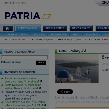
ZKU
PONDĚLÍ 10.08.2026
ZPRAVODAJSTVÍ
AKCIE & FONDY
MĚNY & SAZBY
KOMODIT
|
PŘEHLED ZPRÁV
|
AKCIOVÉ
|
EKONOMICKÉ
|
MĚNY
|
KOMODITY
|
SL
PX
2 785,07
-0,71%
DAX
26 319,45
0,69%
NDQ
26 690,62
1,30%
CZK/€
24,239
-0,03%
Detail - články
HLEDAT V KOMENTÁŘÍCH
Řeck
Pokročilé hledání
hledat
29.06
Autor
INVESTIČNÍ DOPORUČENÍ
AstraZeneca jako sázka na
defenzivu mimo AI horečku
Arista Networks: AI může firmě
zajistit příznivý vítr do zad
Analytický radar: Colt CZ roste díky
vyšší marži, širší integraci i
Scénář včasné dohody s věřiteli a včasné
stabilnějšímu byznysu
Nové střelivo pro další růst. Patria
vybrala alibistickou variantu referenda,
mění cílovou cenu pro Colt CZ
Goldman Sachs: Je dobrý okamžik