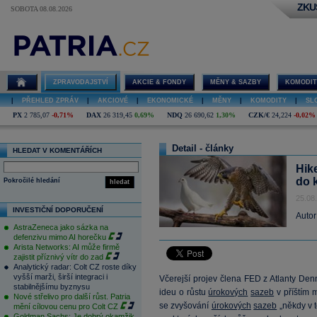
ZKU
SOBOTA 08.08.2026
ZPRAVODAJSTVÍ
AKCIE & FONDY
MĚNY & SAZBY
KOMODIT
|
PŘEHLED ZPRÁV
|
AKCIOVÉ
|
EKONOMICKÉ
|
MĚNY
|
KOMODITY
|
SL
PX
2 785,07
-0,71%
DAX
26 319,45
0,69%
NDQ
26 690,62
1,30%
CZK/€
24,224
-0,02%
Detail - články
HLEDAT V KOMENTÁŘÍCH
Hik
do 
Pokročilé hledání
hledat
25.08
INVESTIČNÍ DOPORUČENÍ
Autor
AstraZeneca jako sázka na
defenzivu mimo AI horečku
Arista Networks: AI může firmě
zajistit příznivý vítr do zad
Analytický radar: Colt CZ roste díky
vyšší marži, širší integraci i
Včerejší projev člena FED z Atlanty Denn
stabilnějšímu byznysu
ideu o růstu
úrokových
sazeb
v příštím 
Nové střelivo pro další růst. Patria
se zvyšování
úrokových
sazeb
„někdy v t
mění cílovou cenu pro Colt CZ
Goldman Sachs: Je dobrý okamžik