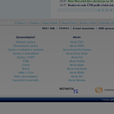
14:47
Růst MercadoLibre akceleruje na 50 %
14:37
Bankovní rada ČNB podle očekávání 
1
2
3
4
O Patria.cz
|
Reklama
|
Mapa Stránek
|
Skupina Patria
|
Kariéra v Patrii
|
Podmínky uží
|
Cookies
|
|
RSS / XML
E-mail newsletter
SMS zpravod
Zpravodajství:
Akcie:
Akciové zprávy
Akcie ČEZ
Ekonomické zprávy
Akcie NWR
Zprávy o měnách a sazbách
Akcie Komerční banka
Zprávy o komoditách
Akcie Erste Bank
Zprávy o HDP
Akcie O2
ČNB
Akcie Kofola
Grexit
Akcie Apple
Brexit
Akcie Facebook
Volby v USA
Akcie BMW
Video zpravodajství
Akcie GE
Investiční komentáře
Akcie Moneta
Tvorba apl