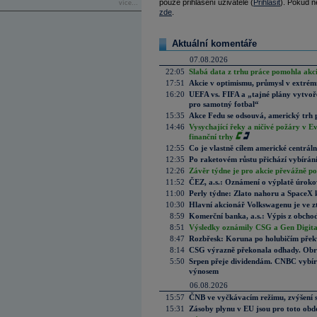
pouze přihlášení uživatelé (
Přihlásit
). Pokud ne
více...
zde
.
Aktuální komentáře
07.08.2026
22:05
Slabá data z trhu práce pomohla akc
17:51
Akcie v optimismu, průmysl v extrémn
16:20
UEFA vs. FIFA a „tajné plány vytvoř
pro samotný fotbal“
15:35
Akce Fedu se odsouvá, americký trh 
14:46
Vysychající řeky a ničivé požáry v E
finanční trhy
12:55
Co je vlastně cílem americké centrál
12:35
Po raketovém růstu přichází vybírán
12:26
Závěr týdne je pro akcie převážně po
11:52
ČEZ, a.s.: Oznámení o výplatě úrok
11:00
Perly týdne: Zlato nahoru a SpaceX 
10:30
Hlavní akcionář Volkswagenu je ve z
8:59
Komerční banka, a.s.: Výpis z obchod
8:51
Výsledky oznámily CSG a Gen Digital
8:47
Rozbřesk: Koruna po holubičím přek
8:14
CSG výrazně překonala odhady. Obran
5:50
Srpen přeje dividendám. CNBC vybírá
výnosem
06.08.2026
15:57
ČNB ve vyčkávacím režimu, zvýšení s
15:31
Zásoby plynu v EU jsou pro toto obdo