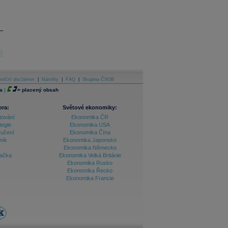
stiční disclaimer
|
Náměty
|
FAQ
|
Skupina ČSOB
a
|
=
placený obsah
ora:
Světové ekonomiky:
tování
Ekonomika ČR
tegie
Ekonomika USA
ručení
Ekonomika Čína
ník
Ekonomika Japonsko
Ekonomika Německo
lačka
Ekonomika Velká Británie
Ekonomika Rusko
Ekonomika Řecko
Ekonomika Francie