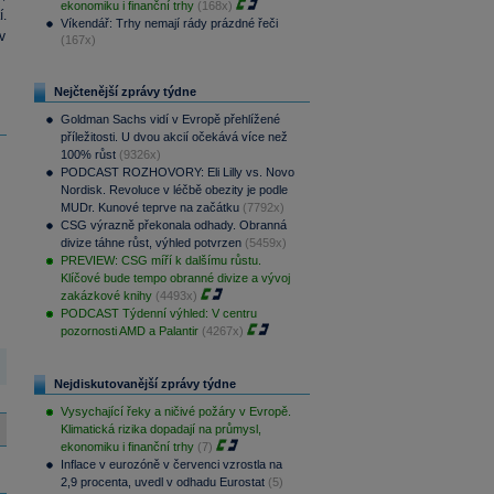
ekonomiku i finanční trhy
(168x)
.
Víkendář: Trhy nemají rády prázdné řeči
v
(167x)
Nejčtenější zprávy týdne
Goldman Sachs vidí v Evropě přehlížené
příležitosti. U dvou akcií očekává více než
100% růst
(9326x)
PODCAST ROZHOVORY: Eli Lilly vs. Novo
Nordisk. Revoluce v léčbě obezity je podle
MUDr. Kunové teprve na začátku
(7792x)
CSG výrazně překonala odhady. Obranná
divize táhne růst, výhled potvrzen
(5459x)
PREVIEW: CSG míří k dalšímu růstu.
Klíčové bude tempo obranné divize a vývoj
zakázkové knihy
(4493x)
PODCAST Týdenní výhled: V centru
pozornosti AMD a Palantir
(4267x)
Nejdiskutovanější zprávy týdne
Vysychající řeky a ničivé požáry v Evropě.
Klimatická rizika dopadají na průmysl,
ekonomiku i finanční trhy
(7)
Inflace v eurozóně v červenci vzrostla na
2,9 procenta, uvedl v odhadu Eurostat
(5)