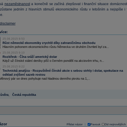
esá
nezaměstnanost
a konečně se začíná zlepšovat i finanční situace domácností
zůstane jedním z hlavních stimulů ekonomického růstu v letošním a nejspíše i 
ce.
 disclaimer
více:
25.08.2015 8:53
Růst německé ekonomiky zrychlil díky zahraničnímu obchodu
Hlavním pohonem ekonomického růstu Německa ve druhém čtvrtletí byl za...
25.08.2015 9:10
Rozbřesk - Čína sráží americký dolar
Když už čínské státní deníky píší o černém pondělí na akciovém trhu, n...
25.08.2015 9:22
Technická analýza - Rozpuštěné čínské akcie s sebou strhly i dolar, spekulace na
odklad zvýšení sazeb rostou
nový pár se dnes pohybuje nad hladinou denního pivotu na 1,...
ůvěra
,
Česká republika
ázor
Přidat názor
Pavouk
Od nejnovějších
|