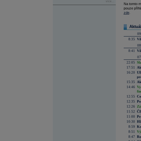
více...
Na tomto m
pouze přihl
zde
.
Aktuá
09
8:35
Ví
08
8:41
Ví
07
22:05
Sl
17:51
Ak
16:20
UE
pr
15:35
Ak
14:46
Vy
fi
12:55
Co
12:35
Po
12:26
Zá
11:52
ČE
11:00
Pe
10:30
Hl
8:59
Ko
8:51
Vý
8:47
Ro