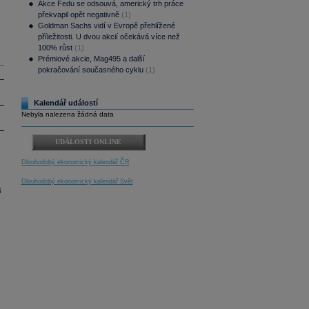
Akce Fedu se odsouvá, americký trh práce
překvapil opět negativně
(1)
Goldman Sachs vidí v Evropě přehlížené
příležitosti. U dvou akcií očekává více než
100% růst
(1)
Prémiové akcie, Mag495 a další
pokračování současného cyklu
(1)
Kalendář událostí
Nebyla nalezena žádná data
UDÁLOSTI ONLINE
Dlouhodobý ekonomický kalendář ČR
Dlouhodobý ekonomický kalendář Svět
i