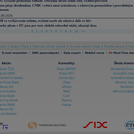
G výrazně překonala odhady. Obranná divize táhne růst, výhled potvrzen
pen přeje dividendám. CNBC vybírá mezi aristokraty s růstovým potenciálem i pravidelným
nosem
.08.2026
B ve vyčkávacím režimu, zvýšení sazeb ale zůstává dále ve hře
soby plynu v EU jsou pro toto období rekordně nízké, ukazují data
1
2
3
4
5
6
7
8
9
10
>>
atria
|
Kariéra v Patrii
|
Podmínky užívání stránek
|
Ochrana osobních údajů
|
Pravidla diskuse
|
Inve
|
|
|
|
|
E-mail newsletter
SMS zpravodajství
Data export
Mobilní verze
R
=
Real-Time dat
Akcie:
Komodity:
Škola invest
Akcie ČEZ
Ropa BRENT
Akademie inves
kcie NWR
Ropa WTI
Investiční stra
Komerční banka
Zemní plyn
Investiční dopo
ie Erste Bank
Zlato
Akciový slov
Akcie O2
Stříbro
Semináře
kcie Kofola
Měď
Měnová kalku
kcie Apple
Cukr
ie Facebook
Bavlna
kcie BMW
Kakao
Akcie GE
cie Moneta