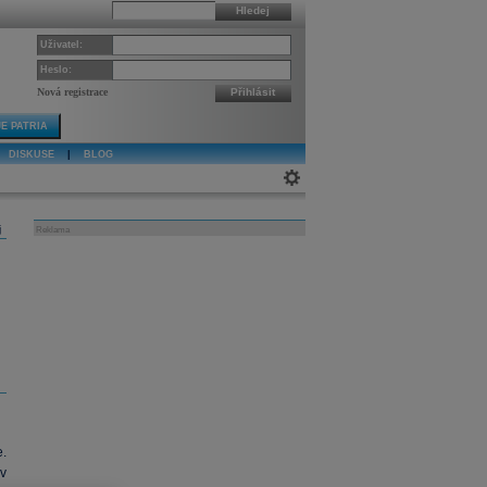
Hledej
Uživatel:
Heslo:
Nová registrace
Přihlásit
E PATRIA
DISKUSE
|
BLOG
j
Reklama
.
 v