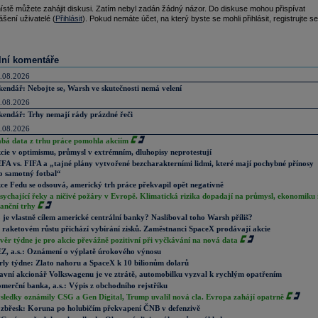
ístě můžete zahájit diskusi. Zatím nebyl zadán žádný názor. Do diskuse mohou přispívat
ášení uživatelé (
Přihlásit
). Pokud nemáte účet, na který byste se mohli přihlásit, registrujte se
lní komentáře
.08.2026
kendář: Nebojte se, Warsh ve skutečnosti nemá velení
.08.2026
kendář: Trhy nemají rády prázdné řeči
.08.2026
abá data z trhu práce pomohla akciím
cie v optimismu, průmysl v extrémním, dluhopisy neprotestují
FA vs. FIFA a „tajné plány vytvořené bezcharakterními lidmi, které mají pochybné přínosy
o samotný fotbal“
ce Fedu se odsouvá, americký trh práce překvapil opět negativně
sychající řeky a ničivé požáry v Evropě. Klimatická rizika dopadají na průmysl, ekonomiku 
nanční trhy
 je vlastně cílem americké centrální banky? Nasliboval toho Warsh příliš?
 raketovém růstu přichází vybírání zisků. Zaměstnanci SpaceX prodávají akcie
věr týdne je pro akcie převážně pozitivní při vyčkávání na nová data
Z, a.s.: Oznámení o výplatě úrokového výnosu
rly týdne: Zlato nahoru a SpaceX k 10 bilionům dolarů
avní akcionář Volkswagenu je ve ztrátě, automobilku vyzval k rychlým opatřením
merční banka, a.s.: Výpis z obchodního rejstříku
sledky oznámily CSG a Gen Digital, Trump uvalil nová cla. Evropa zahájí opatrně
zbřesk: Koruna po holubičím překvapení ČNB v defenzivě