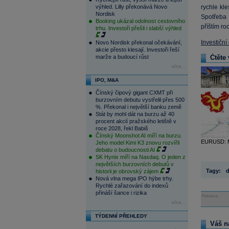
výhled. Lilly překonává Novo
rychle kl
Nordisk
Spotřeba 
Booking ukázal odolnost cestovního
příštím ro
trhu. Investoři přešli i slabší výhled
Investiční
Novo Nordisk překonal očekávání,
akcie přesto klesají. Investoři řeší
marže a budoucí růst
Čtěte 
více...
IPO, M&A
Čínský čipový gigant CXMT při
burzovním debutu vystřelil přes 500
%. Překonal i největší banku země
Stát by mohl dát na burzu až 40
procent akcií pražského letiště v
roce 2028, řekl Babiš
Čínský Moonshot AI míří na burzu.
EURUSD: Mě
Jeho model Kimi K3 znovu rozvířil
debatu o budoucnosti AI
SK Hynix míří na Nasdaq. O jeden z
největších burzovních debutů v
Tagy:
d
historii je obrovský zájem
Nová vlna mega IPO hýbe trhy.
Rychlé zařazování do indexů
přináší šance i rizika
Reklama
více...
TÝDENNÍ PŘEHLEDY
Váš n