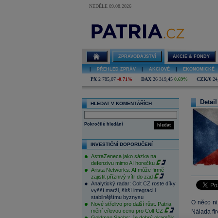
NEDĚLE 09.08.2026
ZPRAVODAJSTVÍ
AKCIE & FONDY
|
PŘEHLED ZPRÁV
|
AKCIOVÉ
|
EKONOMICKÉ
PX
2 785,07
-0,71%
DAX
26 319,45
0,69%
CZK/€
24
Detail
HLEDAT V KOMENTÁŘÍCH
Pokročilé hledání
hledat
INVESTIČNÍ DOPORUČENÍ
AstraZeneca jako sázka na
defenzivu mimo AI horečku
Arista Networks: AI může firmě
zajistit příznivý vítr do zad
Analytický radar: Colt CZ roste díky
vyšší marži, širší integraci i
stabilnějšímu byznysu
O něco ni
Nové střelivo pro další růst. Patria
mění cílovou cenu pro Colt CZ
Nálada fir
Goldman Sachs: Je dobrý okamžik