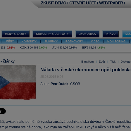
ZKUSIT DEMO
OTEVŘÍT ÚČET
WEBTRADER
|
|
|
MĚNY & SAZBY
KOMODITY & DERIVÁTY
EKONOMIKA
PRÁVO
MOJ
|
MĚNY
|
KOMODITY
|
SLOUPKY
|
ROZHOVORY
|
VIDEO
|
MONITORING
|
,232
-0,02%
CZK/$
20,966
0,00%
AU
4 339,26
0,00%
BRT
83,08
4,61%
 - články
E-mailem
Zpět
Tisk
Diskutu
|
|
|
Nálada v české ekonomice opět poklesla
25.08.2015 9:26
Autor:
Petr Dufek
, ČSOB
žší, avšak stále poměrně vysoká zůstává podnikatelská důvěra v České republice
em je zhruba stejně dobrá, jako byla na začátku roku, i když o něco nižší než třeba