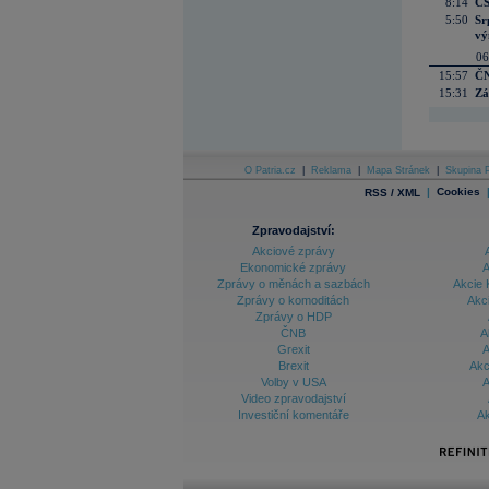
8:14
CS
5:50
Sr
vý
06
15:57
ČN
15:31
Zá
O Patria.cz
|
Reklama
|
Mapa Stránek
|
Skupina P
|
Cookies
RSS / XML
Zpravodajství:
Akciové zprávy
Ekonomické zprávy
A
Zprávy o měnách a sazbách
Akcie 
Zprávy o komoditách
Akc
Zprávy o HDP
ČNB
A
Grexit
A
Brexit
Akc
Volby v USA
A
Video zpravodajství
Investiční komentáře
Ak