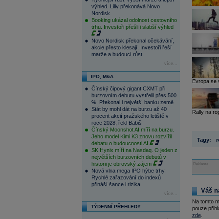
výhled. Lilly překonává Novo
Nordisk
Booking ukázal odolnost cestovního
trhu. Investoři přešli i slabší výhled
Novo Nordisk překonal očekávání,
akcie přesto klesají. Investoři řeší
marže a budoucí růst
více...
IPO, M&A
Evropa se 
Čínský čipový gigant CXMT při
burzovním debutu vystřelil přes 500
%. Překonal i největší banku země
Stát by mohl dát na burzu až 40
Rally na ro
procent akcií pražského letiště v
roce 2028, řekl Babiš
Čínský Moonshot AI míří na burzu.
Jeho model Kimi K3 znovu rozvířil
Tagy:
r
debatu o budoucnosti AI
SK Hynix míří na Nasdaq. O jeden z
největších burzovních debutů v
historii je obrovský zájem
Reklama
Nová vlna mega IPO hýbe trhy.
Rychlé zařazování do indexů
přináší šance i rizika
Váš n
více...
Na tomto m
TÝDENNÍ PŘEHLEDY
pouze přihl
zde
.