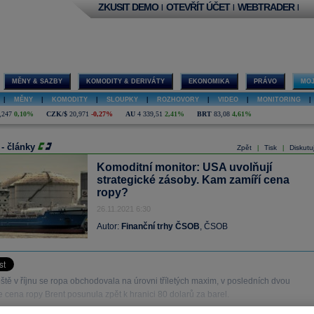
ZKUSIT DEMO
OTEVŘÍT ÚČET
WEBTRADER
|
|
|
MĚNY & SAZBY
KOMODITY & DERIVÁTY
EKONOMIKA
PRÁVO
MOJ
|
MĚNY
|
KOMODITY
|
SLOUPKY
|
ROZHOVORY
|
VIDEO
|
MONITORING
|
,247
0,10%
CZK/$
20,971
-0,27%
AU
4 339,51
2,41%
BRT
83,08
4,61%
 - články
Zpět
Tisk
Diskutu
|
|
Komoditní monitor: USA uvolňují
strategické zásoby. Kam zamíří cena
ropy?
26.11.2021 6:30
Autor:
Finanční trhy ČSOB
, ČSOB
ště v říjnu se ropa obchodovala na úrovni tříletých maxim, v posledních dvou
 cena ropy Brent posunula zpět k hranici 80 dolarů za barel.