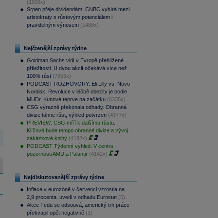
(1906x)
Srpen přeje dividendám. CNBC vybírá mezi
aristokraty s růstovým potenciálem i
pravidelným výnosem
(1488x)
Nejčtenější zprávy týdne
Goldman Sachs vidí v Evropě přehlížené
příležitosti. U dvou akcií očekává více než
100% růst
(7953x)
PODCAST ROZHOVORY: Eli Lilly vs. Novo
Nordisk. Revoluce v léčbě obezity je podle
MUDr. Kunové teprve na začátku
(6335x)
CSG výrazně překonala odhady. Obranná
divize táhne růst, výhled potvrzen
(4377x)
PREVIEW: CSG míří k dalšímu růstu.
Klíčové bude tempo obranné divize a vývoj
zakázkové knihy
(4182x)
PODCAST Týdenní výhled: V centru
pozornosti AMD a Palantir
(4142x)
Nejdiskutovanější zprávy týdne
Inflace v eurozóně v červenci vzrostla na
2,9 procenta, uvedl v odhadu Eurostat
(5)
Akce Fedu se odsouvá, americký trh práce
překvapil opět negativně
(1)