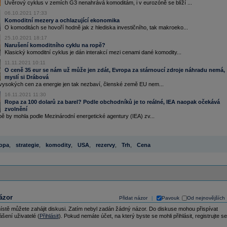
Úvěrový cyklus v zemích G3 nenahrává komoditám, i v eurozóně se blíží ...
06.10.2021 17:33
Komoditní mezery a ochlazující ekonomika
O komoditách se hovoří hodně jak z hlediska investičního, tak makroeko...
25.10.2021 18:17
Narušení komoditního cyklu na ropě?
Klasický komoditní cyklus je dán interakcí mezi cenami dané komodity...
11.11.2021 10:11
O ceně 35 eur se nám už může jen zdát, Evropa za stárnoucí zdroje náhradu nemá,
myslí si Drábová
vysokých cen za energie jen tak nezbaví, členské země EU nem...
16.11.2021 11:30
Ropa za 100 dolarů za barel? Podle obchodníků je to reálné, IEA naopak očekává
zvolnění
pě by mohla podle Mezinárodní energetické agentury (IEA) zv...
opa
,
strategie
,
komodity
,
USA
,
rezervy
,
Trh
,
Cena
ázor
Přidat názor
Pavouk
Od nejnovějších
|
ístě můžete zahájit diskusi. Zatím nebyl zadán žádný názor. Do diskuse mohou přispívat
ášení uživatelé (
Přihlásit
). Pokud nemáte účet, na který byste se mohli přihlásit, registrujte se