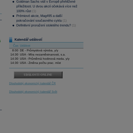
Goldman Sachs vidí v Evropě přehlížené
příležitosti. U dvou akcií očekává více než
100% růst
(1)
Prémiové akcie, Mag495 a další
pokračování současného cyklu
(1)
Definitivní proražení stoletého trendu?
(1)
Kalendář událostí
i
Čas
Událost
8:00
DE - Průmyslová výroba, y/y
14:30
USA - Míra nezaměstnanosti, s.a.
14:30
USA - Průměrná hodinová mzda, y/y
14:30
USA - Změna počtu prac. míst
UDÁLOSTI ONLINE
Dlouhodobý ekonomický kalendář ČR
Dlouhodobý ekonomický kalendář Svět