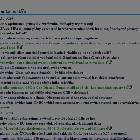
lní komentáře
.08.2026
cie v optimismu, průmysl v extrémním, dluhopisy neprotestují
FA vs. FIFA a „tajné plány vytvořené bezcharakterními lidmi, které mají pochybné přínosy
o samotný fotbal“
ce Fedu se odsouvá, americký trh práce překvapil opět negativně
sychající řeky a ničivé požáry v Evropě. Klimatická rizika dopadají na průmysl, ekonomiku 
nanční trhy
 je vlastně cílem americké centrální banky? Nasliboval toho Warsh příliš?
 raketovém růstu přichází vybírání zisků. Zaměstnanci SpaceX prodávají akcie
věr týdne je pro akcie převážně pozitivní při vyčkávání na nová data
Z, a.s.: Oznámení o výplatě úrokového výnosu
rly týdne: Zlato nahoru a SpaceX k 10 bilionům dolarů
avní akcionář Volkswagenu je ve ztrátě, automobilku vyzval k rychlým opatřením
merční banka, a.s.: Výpis z obchodního rejstříku
sledky oznámily CSG a Gen Digital, Trump uvalil nová cla. Evropa zahájí opatrně
zbřesk: Koruna po holubičím překvapení ČNB v defenzivě
G výrazně překonala odhady. Obranná divize táhne růst, výhled potvrzen
pen přeje dividendám. CNBC vybírá mezi aristokraty s růstovým potenciálem i pravidelným
nosem
.08.2026
B ve vyčkávacím režimu, zvýšení sazeb ale zůstává dále ve hře
soby plynu v EU jsou pro toto období rekordně nízké, ukazují data
st MercadoLibre akceleruje na 50 %. Podle trhu ale roste příliš draze
nkovní rada ČNB podle očekávání drží základní úrokovou sazbu na 3,75 procentech
ntendo navýšilo zisk o 150 procent. Switch 2 a Mario pomohly navzdory dražším čipům