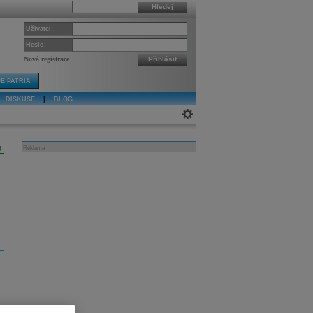
Hledej
Uživatel:
Heslo:
Nová registrace
Přihlásit
E PATRIA
DISKUSE
|
BLOG
j
Reklama