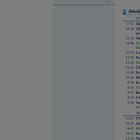
více...
Aktuá
07
17:51
Ak
16:20
UE
pr
15:35
Ak
14:46
Vy
fi
12:55
Co
12:35
Po
12:26
Zá
11:52
ČE
11:00
Pe
10:30
Hl
8:59
Ko
8:51
Vý
8:47
Ro
8:14
CS
5:50
Sr
vý
06
15:57
ČN
15:31
Zá
14:47
Rů
14:37
Ba
13:32
Ni