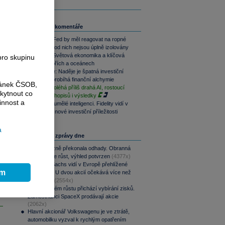
Související komentáře
Víkendář: Fed by měl reagovat na ropné
šoky, USA od nich nejsou úplně izolovány
Víkendář: Světová ekonomika a klíčová
pro skupinu
místa v mořích a oceánech
Perly týdne: Naděje je špatná investiční
strategie, probíhá finanční alchymie
ránek ČSOB,
Na akcie doléhá příliš drahá AI, rostoucí
kytnout co
výnosy dluhopisů i výsledky
innost a
Od ropy k umělé inteligenci. Fidelity vidí v
Asii rizika i nové investiční příležitosti
a
Nejčtenější zprávy dne
CSG výrazně překonala odhady. Obranná
divize táhne růst, výhled potvrzen
(4377x)
Goldman Sachs vidí v Evropě přehlížené
ím
příležitosti. U dvou akcií očekává více než
100% růst
(2554x)
Po raketovém růstu přichází vybírání zisků.
Zaměstnanci SpaceX prodávají akcie
(2062x)
Hlavní akcionář Volkswagenu je ve ztrátě,
automobilku vyzval k rychlým opatřením