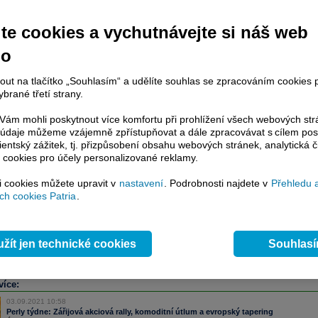
te cookies a vychutnávejte si náš web
račování článku je dostupné jen klientům placených služeb
Patria Plus
/
estor Plus
případně uživatelům platformy
Patria Direct
. Pokud jste klientem
no
hto služeb, potom je nutné se
Přihlásit
.
nout na tlačítko „Souhlasím“ a udělíte souhlas se zpracováním cookies 
ámci placeného informačního servisu získáte
brané třetí strany.
řístup ke
kompletnímu zpravodajství
.patria.cz bez jakýchkoliv omezení. Veškeré
ám mohli poskytnout více komfortu při prohlížení všech webových st
rávy, komentáře a horké zprávy jsou
to údaje můžeme vzájemně zpřístupňovat a dále zpracovávat s cílem pos
brazovány terminálovou metodou (bez nutnosti obnovovat stránku) bez
lientský zážitek, tj. přizpůsobení obsahu webových stránek, analytická č
 cookies pro účely personalizované reklamy.
ždění a v plné verzi.
si cookies můžete upravit v
nastavení
. Podrobnosti najdete v
Přehledu 
en zpravodajství, ale i další služby získáte v Patria Plus / Investor Plus -
sms
h cookies Patria
.
e-mailové
zpravodajství,
data
z finančních trhů v reálném čase, kompletní
lytický servis
, rozsáhlé
databáze
časových řad ke stažení,
prognózy
oje a
valuace
, ekonomické
fundamenty
,
nástroje
a
kalkulátory
...
více
žít jen technické cookies
Souhlas
více:
03.09.2021 10:58
Perly týdne: Zářijová akciová rally, komoditní útlum a evropský tapering