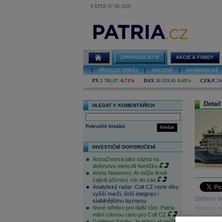
PÁTEK 07.08.2026
ZPRAVODAJSTVÍ
AKCIE & FONDY
|
PŘEHLED ZPRÁV
|
AKCIOVÉ
|
EKONOMICKÉ
PX
2 785,07
-0,71%
DAX
26 319,45
0,69%
CZK/€
24
Detail
HLEDAT V KOMENTÁŘÍCH
Pokročilé hledání
hledat
INVESTIČNÍ DOPORUČENÍ
AstraZeneca jako sázka na
defenzivu mimo AI horečku
Arista Networks: AI může firmě
zajistit příznivý vítr do zad
Analytický radar: Colt CZ roste díky
vyšší marži, širší integraci i
Zatímco je
stabilnějšímu byznysu
Nové střelivo pro další růst. Patria
týdnech se
mění cílovou cenu pro Colt CZ
Goldman Sachs: Je dobrý okamžik