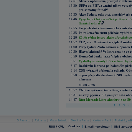
17:51
Akcie v optimismu, průmysl v extrémn
16:20
UEFA vs. FIFA a „tajné plány vytvoř
pro samotný fotbal“
15:35
Akce Fedu se odsouvá, americký trh 
14:46
Vysychající řeky a ničivé požáry v E
finanční trhy
12:55
Co je vlastně cílem americké centrál
12:35
Po raketovém růstu přichází vybírán
12:26
Závěr týdne je pro akcie převážně po
11:52
ČEZ, a.s.: Oznámení o výplatě úrok
11:00
Perly týdne: Zlato nahoru a SpaceX 
10:30
Hlavní akcionář Volkswagenu je ve z
8:59
Komerční banka, a.s.: Výpis z obchod
8:51
Výsledky oznámily CSG a Gen Digital
8:47
Rozbřesk: Koruna po holubičím přek
8:14
CSG výrazně překonala odhady. Obran
5:50
Srpen přeje dividendám. CNBC vybírá
výnosem
06.08.2026
15:57
ČNB ve vyčkávacím režimu, zvýšení s
15:31
Zásoby plynu v EU jsou pro toto obdo
14:47
Růst MercadoLibre akceleruje na 50 %
1
2
3
4
O Patria.cz
|
Reklama
|
Mapa Stránek
|
Skupina Patria
|
Kariéra v Patrii
|
Podmínky uží
|
Cookies
|
|
RSS / XML
E-mail newsletter
SMS zpravod