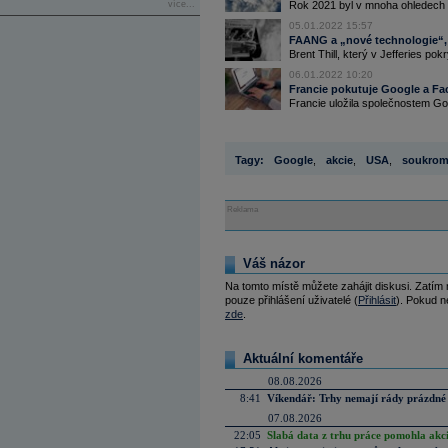
více...
Rok 2021 byl v mnoha ohledech 
05.01.2022 15:57
FAANG a „nové technologie“, n
Brent Thill, který v Jefferies pok
06.01.2022 10:20
Francie pokutuje Google a Fa
Francie uložila společnostem Go
Tagy:
Google
,
akcie
,
USA
,
soukrom
Reklama
Váš názor
Na tomto místě můžete zahájit diskusi. Zatím
pouze přihlášení uživatelé (
Přihlásit
). Pokud ne
zde
.
Aktuální komentáře
08.08.2026
8:41
Víkendář: Trhy nemají rády prázdné 
07.08.2026
22:05
Slabá data z trhu práce pomohla akc