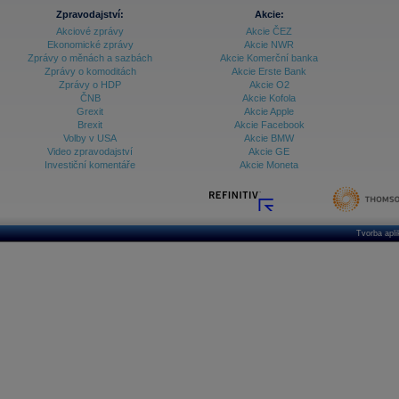
Zpravodajství:
Akcie:
Akciové zprávy
Akcie ČEZ
Ekonomické zprávy
Akcie NWR
Zprávy o měnách a sazbách
Akcie Komerční banka
Zprávy o komoditách
Akcie Erste Bank
Zprávy o HDP
Akcie O2
ČNB
Akcie Kofola
Grexit
Akcie Apple
Brexit
Akcie Facebook
Volby v USA
Akcie BMW
Video zpravodajství
Akcie GE
Investiční komentáře
Akcie Moneta
Tvorba apl