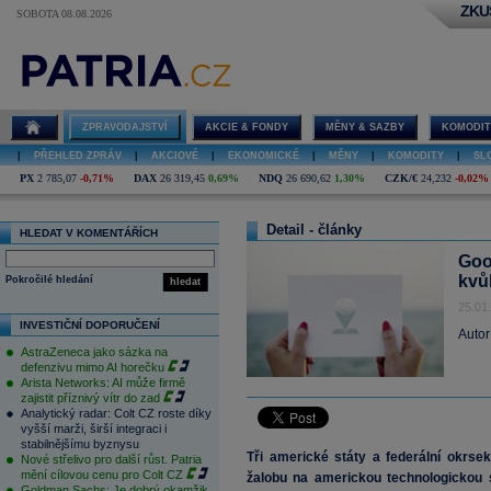
ZKU
SOBOTA 08.08.2026
ZPRAVODAJSTVÍ
AKCIE & FONDY
MĚNY & SAZBY
KOMODIT
|
PŘEHLED ZPRÁV
|
AKCIOVÉ
|
EKONOMICKÉ
|
MĚNY
|
KOMODITY
|
SL
PX
2 785,07
-0,71%
DAX
26 319,45
0,69%
NDQ
26 690,62
1,30%
CZK/€
24,232
-0,02%
Detail - články
HLEDAT V KOMENTÁŘÍCH
Goo
kvů
Pokročilé hledání
hledat
25.01
INVESTIČNÍ DOPORUČENÍ
Autor
AstraZeneca jako sázka na
defenzivu mimo AI horečku
Arista Networks: AI může firmě
zajistit příznivý vítr do zad
Analytický radar: Colt CZ roste díky
vyšší marži, širší integraci i
stabilnějšímu byznysu
Tři americké státy a federální okrs
Nové střelivo pro další růst. Patria
mění cílovou cenu pro Colt CZ
žalobu na americkou technologickou 
Goldman Sachs: Je dobrý okamžik