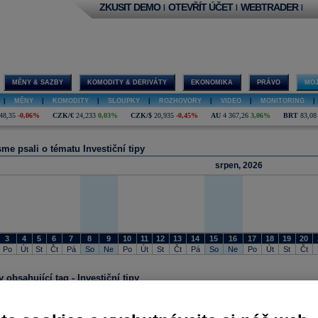
ZKUSIT DEMO
OTEVŘÍT ÚČET
WEBTRADER
|
|
|
MĚNY & SAZBY
KOMODITY & DERIVÁTY
EKONOMIKA
PRÁVO
MOJ
|
MĚNY
|
KOMODITY
|
SLOUPKY
|
ROZHOVORY
|
VIDEO
|
MONITORING
|
48,35
-0,06%
CZK/€
24,233
0,03%
CZK/$
20,935
-0,45%
AU
4 367,26
3,06%
BRT
83,08
me psali o tématu Investiční tipy
srpen, 2026
3
4
5
6
7
8
9
10
11
12
13
14
15
16
17
18
19
20
Po
Út
St
Čt
Pá
So
Ne
Po
Út
St
Čt
Pá
So
Ne
Po
Út
St
Čt
 obsahující tag - Investiční tipy
22.07.2026 11:40
Goldman Sachs hledá příležitosti mimo AI. Sází na spotřebu, finance i cestování