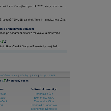
náš Investiční výhled pro rok 2025, který jsme zveř...
 na ceně 720 USD za akcii. Tuto firmu naleznete už p...
tech s Branislavem Sotákem
hce po počáteční euforii z rozvoje AI a masivního...
?
íců dříve. Čínské úřady totiž oznámily nový balí...
stiční disclaimer
|
Náměty
|
FAQ
|
Skupina ČSOB
a
|
=
placený obsah
ora:
Světové ekonomiky:
tování
Ekonomika ČR
tegie
Ekonomika USA
ručení
Ekonomika Čína
ník
Ekonomika Japonsko
Ekonomika Německo