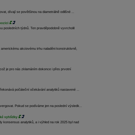
vat, dívají se povětšinou na diametrálně odlišné ...
pozici
u posledních týdnů. Ten pravděpodobně vyvrcholil
 americkému akciovému trhu naladěni konstruktivně,
což je pro nás zklamáním dokonce i přes prvotní
řekonává počáteční očekávání analytiků nastavené ...
ivergovat. Pokud se podíváme jen na poslední výsledk...
ké vyhlídky
 konsensus analytiků, a i výhled na rok 2025 byl nad