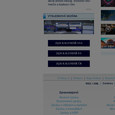
akcie přesto klesají. Investoři řeší
marže a budoucí růst
více...
VÝSLEDKOVÁ SEZÓNA
2Q26 KALENDÁŘ USA
2Q26 KALENDÁŘ EU
2Q26 KALENDÁŘ ČR
O Patria.cz
|
Reklama
|
Mapa Stránek
|
Skupina P
|
Cookies
RSS / XML
Zpravodajství:
Akciové zprávy
Ekonomické zprávy
A
Zprávy o měnách a sazbách
Akcie 
Zprávy o komoditách
Akc
Zprávy o HDP