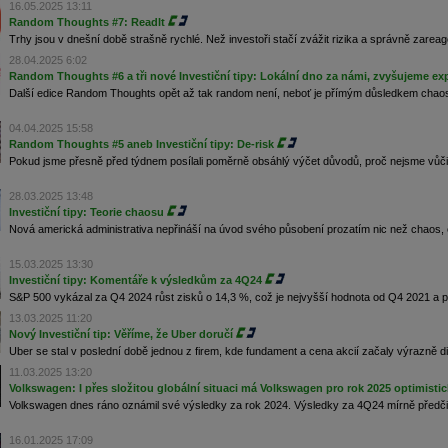
16.05.2025 13:11
Random Thoughts #7: ReadIt
Trhy jsou v dnešní době strašně rychlé. Než investoři stačí zvážit rizika a správně zareago
28.04.2025 6:02
Random Thoughts #6 a tři nové Investiční tipy: Lokální dno za námi, zvyšujeme ex
Další edice Random Thoughts opět až tak random není, neboť je přímým důsledkem chaos
04.04.2025 15:58
Random Thoughts #5 aneb Investiční tipy: De-risk
Pokud jsme přesně před týdnem posílali poměrně obsáhlý výčet důvodů, proč nejsme vůči
28.03.2025 13:48
Investiční tipy: Teorie chaosu
Nová americká administrativa nepřináší na úvod svého působení prozatím nic než chaos, 
15.03.2025 13:30
Investiční tipy: Komentáře k výsledkům za 4Q24
S&P 500 vykázal za Q4 2024 růst zisků o 14,3 %, což je nejvyšší hodnota od Q4 2021 a p
13.03.2025 11:20
Nový Investiční tip: Věříme, že Uber doručí
Uber se stal v poslední době jednou z firem, kde fundament a cena akcií začaly výrazně d
11.03.2025 13:20
Volkswagen: I přes složitou globální situaci má Volkswagen pro rok 2025 optimistic
Volkswagen dnes ráno oznámil své výsledky za rok 2024. Výsledky za 4Q24 mírně předčily
16.01.2025 17:09