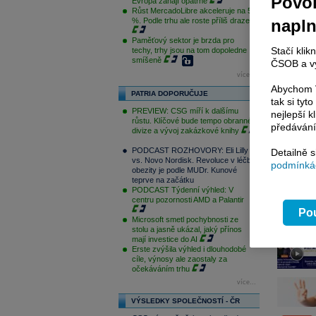
Povol
Evropa zahájí opatrně
Růst MercadoLibre akceleruje na 50
%. Podle trhu ale roste příliš draze
napl
Paměťový sektor je brzda pro
Stačí klik
techy, trhy jsou na tom dopoledne
smíšeně
ČSOB a vy
více...
Abychom V
PATRIA DOPORUČUJE
tak si ty
PREVIEW: CSG míří k dalšímu
nejlepší k
růstu. Klíčové bude tempo obranné
předávání
divize a vývoj zakázkové knihy
PODCAST ROZHOVORY: Eli Lilly
Detailně 
vs. Novo Nordisk. Revoluce v léčbě
podmínkác
obezity je podle MUDr. Kunové
teprve na začátku
PODCAST Týdenní výhled: V
centru pozornosti AMD a Palantir
Pou
Microsoft smetl pochybnosti ze
stolu a jasně ukázal, jaký přínos
mají investice do AI
Erste zvýšila výhled i dlouhodobé
cíle, výnosy ale zaostaly za
očekáváním trhu
více...
VÝSLEDKY SPOLEČNOSTÍ - ČR