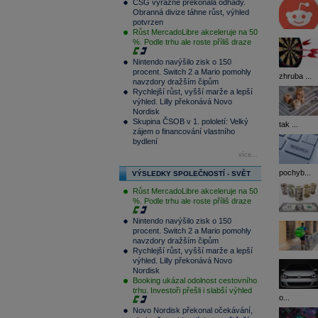
CSG výrazně překonala odhady.
Obranná divize táhne růst, výhled
potvrzen
Růst MercadoLibre akceleruje na 50
%. Podle trhu ale roste příliš draze
Nintendo navýšilo zisk o 150
procent. Switch 2 a Mario pomohly
zhruba ...
navzdory dražším čipům
Rychlejší růst, vyšší marže a lepší
výhled. Lilly překonává Novo
Nordisk
Skupina ČSOB v 1. pololetí: Velký
tak ...
zájem o financování vlastního
bydlení
více...
pochyb...
VÝSLEDKY SPOLEČNOSTÍ - SVĚT
Růst MercadoLibre akceleruje na 50
%. Podle trhu ale roste příliš draze
Nintendo navýšilo zisk o 150
procent. Switch 2 a Mario pomohly
navzdory dražším čipům
Rychlejší růst, vyšší marže a lepší
výhled. Lilly překonává Novo
Nordisk
Booking ukázal odolnost cestovního
trhu. Investoři přešli i slabší výhled
o...
Novo Nordisk překonal očekávání,