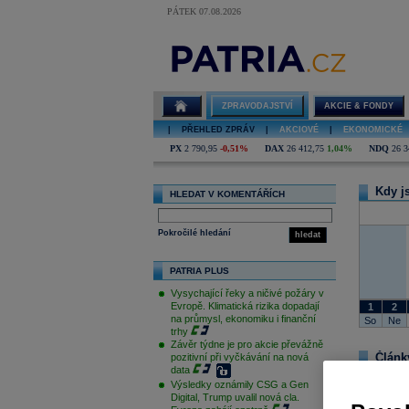
PÁTEK 07.08.2026
Investiční tipy
ZPRAVODAJSTVÍ
AKCIE & FONDY
|
PŘEHLED ZPRÁV
|
AKCIOVÉ
|
EKONOMICKÉ
PX
2 790,95
-0,51%
DAX
26 412,75
1,04%
NDQ
26 3
Kdy js
HLEDAT V KOMENTÁŘÍCH
Pokročilé hledání
hledat
PATRIA PLUS
Vysychající řeky a ničivé požáry v
Evropě. Klimatická rizika dopadají
1
2
na průmysl, ekonomiku i finanční
So
Ne
trhy
Závěr týdne je pro akcie převážně
Články
pozitivní při vyčkávání na nová
data
Výsledky oznámily CSG a Gen
Digital, Trump uvalil nová cla.