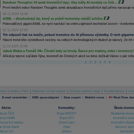
Random Thoughts #4 aneb Investiční tipy: Aby měly AI modely co žrát…
První letošní edice Random Thoughts aneb aktualizace Investičních tipů přímo navazuje na 
06.12.2024 10:40
ASML – dlouhodobý tip, který se právě technicky odráží vzhůru
Polovodičový gigant ASML se nyní nachází na velmi zajímavé technické úrovni – konkrétně
02.11.2024 12:08
Trh odpustí tlak na marže, pokud investice do AI přinesou výsledky. O tech gigan
Hlavní trend této výsledkové sezóny na velkých technologických titulech je takový, že trh c
11.10.2024 15:58
Jakub Blaha a Tomáš Vlk: Čínské ledy se hnuly. Šance pro tradery, nebo i investory
Ačkoli je teprve začátek října, investoři do čínských akcií se letos dočkali Vánoc o pár měs
1
2
3
4
5
6
atria
|
Kariéra v Patrii
|
Podmínky užívání stránek
|
Ochrana osobních údajů
|
Pravidla diskuse
|
Inve
|
|
|
|
|
E-mail newsletter
SMS zpravodajství
Data export
Mobilní verze
R
=
Real-Time dat
Akcie:
Komodity:
Škola invest
Akcie ČEZ
Ropa BRENT
Akademie inves
kcie NWR
Ropa WTI
Investiční stra
Komerční banka
Zemní plyn
Investiční dopo
ie Erste Bank
Zlato
Akciový slov
Akcie O2
Stříbro
Semináře