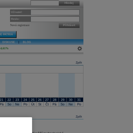
Hledej
Uživatel:
Heslo:
Nová registrace
Přihlásit
E PATRIA
DISKUSE
|
BLOG
4,61%
Zpět
21
22
23
24
25
26
27
28
29
30
31
Pá
So
Ne
Po
Út
St
Čt
Pá
So
Ne
Po
Zpět