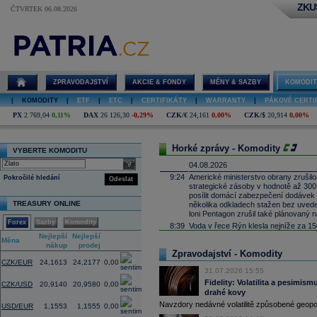
ZKU
ČTVRTEK 06.08.2026
Komodity
online -
komoditní trhy
a burzy
ZPRAVODAJSTVÍ
AKCIE & FONDY
MĚNY & SAZBY
KOMODIT
|
KOMODITY
|
ETF
|
ETC
|
CERTIFIKÁTY
|
WARRANTY
|
PÁKOVÉ CERTI
PX
2 769,04
0,11%
DAX
26 126,30
-0,29%
CZK/€
24,161
0,00%
CZK/$
20,914
0,00%
Horké zprávy - Komodity
VYBERTE KOMODITU
select
04.08.2026
9:24
Americké ministerstvo obrany zrušilo 
Pokročilé hledání
Odeslat
strategické zásoby v hodnotě až 300
posílit domácí zabezpečení dodávek kr
TREASURY ONLINE
několika odkladech stažen bez uvede
loni Pentagon zrušil také plánovaný 
Forex
Sazby
Komodity
8:39
Voda v řece Rýn klesla nejníže za 15
uhlí, paliv a průmyslových
komodit
(B
Nejlepší
Nejlepší
Změna
Měna
nákup
prodej
(%)
03.08.2026
Zpravodajství - Komodity
17:41
Ghanský parlament schválil zákon, p
CZK/EUR
24,1613
24,2177
0,00
pokud bez souhlasu úřadů přemění sv
31.07.2026 15:55
dnes agentura AP; zákon nyní čeká 
Fidelity: Volatilita a pesimismu
CZK/USD
20,9140
20,9580
0,00
13:41
Rumunská armáda dnes výbušninou od
drahé kovy
dostat více vody k jaderné elektrárn
Navzdory nedávné volatilitě způsobené geopoli
USD/EUR
1,1553
1,1555
0,00
kvůli nízké hladině řeky už minulý t