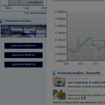
Další
akciové indexy
VÝSLEDKOVÁ SEZÓNA
2Q26 KALENDÁŘ USA
2Q26 KALENDÁŘ EU
2Q26 KALENDÁŘ ČR
Technická analýza - Komodity
27.03.2026 17:29
Jak si stojí dolar ve světle ú
Včera jsme se dívali na možný dal
24.10.2025 14:47
Newmont překvapil vyšším zisk
akcie dolů
Největší světový těžař zlata Newmont (mezi Inv