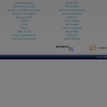
Akciové zprávy
Akcie ČEZ
Ekonomické zprávy
Akcie NWR
Zprávy o měnách a sazbách
Akcie Komerční banka
Zprávy o komoditách
Akcie Erste Bank
Zprávy o HDP
Akcie O2
ČNB
Akcie Kofola
Grexit
Akcie Apple
Brexit
Akcie Facebook
Volby v USA
Akcie BMW
Video zpravodajství
Akcie GE
Investiční komentáře
Akcie Moneta
Tvorba apl