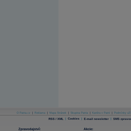
O Patria.cz
|
Reklama
|
Mapa Stránek
|
Skupina Patria
|
Kariéra v Patrii
|
Podmínky uží
|
Cookies
|
|
RSS / XML
E-mail newsletter
SMS zpravod
Zpravodajství:
Akcie: