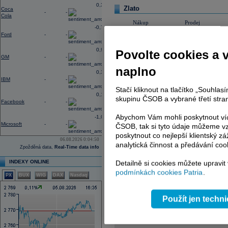
0,31
Zlato
Coca
-
-
Cola
Nákup
Prodej
-0,77
Ford
-
-
4 244,3200
4 250,3200
0,96
Povolte cookies a 
GM
-
-
naplno
0,33
Detail Graf
IBM
-
-
Stačí kliknout na tlačítko „Souhla
Typ grafu
0,14
skupinu ČSOB a vybrané třetí stran
Obd
Facebook
-
-
Abychom Vám mohli poskytnout víc
-1,09
Cenové pásmo
Microsoft
-
-
ČSOB, tak si tyto údaje můžeme vz
Klouzavý průměr 1
poskytnout co nejlepší klientský zá
06.08.2026 0:04:50
analytická činnost a předávání coo
Zpožděná data,
Real-Time data info
Klouzavý průměr 2
INDEXY ONLINE
Detailně si cookies můžete upravit
Analýza 1
podmínkách cookies Patria
.
Analýza 2
PX
BUX
WIG
DAX
Nasdaq
Analýza 3
Analýza 4
Použít jen techn
Reklama