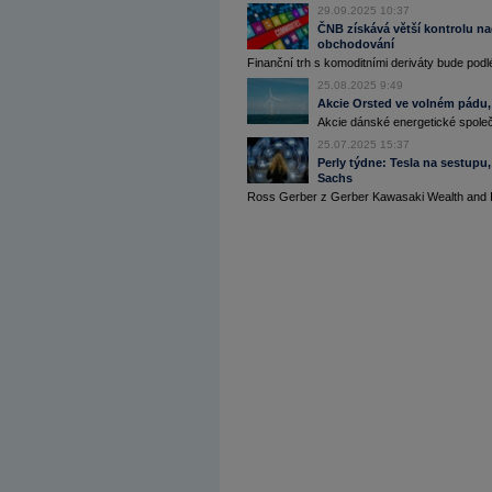
29.09.2025 10:37
ČNB získává větší kontrolu nad
obchodování
Finanční trh s komoditními deriváty bude podléh
25.08.2025 9:49
Akcie Orsted ve volném pádu, 
Akcie dánské energetické společn
25.07.2025 15:37
Perly týdne: Tesla na sestupu
Sachs
Ross Gerber z Gerber Kawasaki Wealth and I