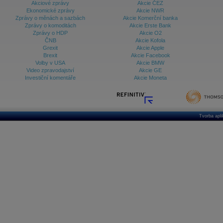
Akciové zprávy
Akcie ČEZ
Ekonomické zprávy
Akcie NWR
Zprávy o měnách a sazbách
Akcie Komerční banka
Zprávy o komoditách
Akcie Erste Bank
Zprávy o HDP
Akcie O2
ČNB
Akcie Kofola
Grexit
Akcie Apple
Brexit
Akcie Facebook
Volby v USA
Akcie BMW
Video zpravodajství
Akcie GE
Investiční komentáře
Akcie Moneta
Tvorba apl