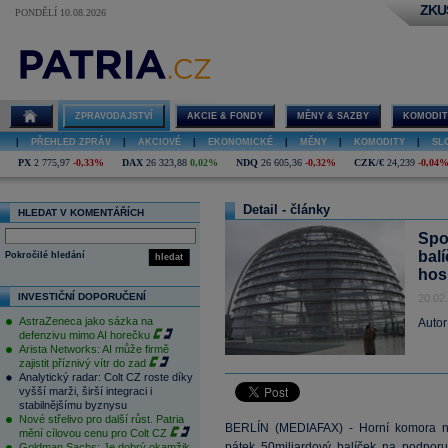
ZKU
PONDĚLÍ 10.08.2026
ZPRAVODAJSTVÍ
AKCIE & FONDY
MĚNY & SAZBY
KOMODIT
|
PŘEHLED ZPRÁV
|
AKCIOVÉ
|
EKONOMICKÉ
|
MĚNY
|
KOMODITY
|
SL
PX
2 775,97
-0,33%
DAX
26 323,88
0,02%
NDQ
26 605,36
-0,32%
CZK/€
24,239
-0,04
Detail - články
HLEDAT V KOMENTÁŘÍCH
Spo
bal
Pokročilé hledání
hledat
hos
INVESTIČNÍ DOPORUČENÍ
20.02
AstraZeneca jako sázka na
Autor
defenzivu mimo AI horečku
Arista Networks: AI může firmě
zajistit příznivý vítr do zad
Analytický radar: Colt CZ roste díky
vyšší marži, širší integraci i
stabilnějšímu byznysu
Nové střelivo pro další růst. Patria
BERLÍN (MEDIAFAX) - Horní komora ně
mění cílovou cenu pro Colt CZ
pátek 50miliardový balíček na podpor
Goldman Sachs: Je dobrý okamžik