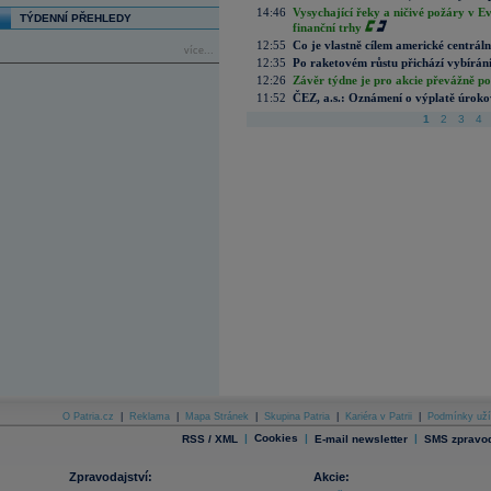
14:46
Vysychající řeky a ničivé požáry v E
TÝDENNÍ PŘEHLEDY
finanční trhy
12:55
Co je vlastně cílem americké centrál
více...
12:35
Po raketovém růstu přichází vybírán
12:26
Závěr týdne je pro akcie převážně po
11:52
ČEZ, a.s.: Oznámení o výplatě úrok
1
2
3
4
O Patria.cz
|
Reklama
|
Mapa Stránek
|
Skupina Patria
|
Kariéra v Patrii
|
Podmínky uží
|
Cookies
|
|
RSS / XML
E-mail newsletter
SMS zpravod
Zpravodajství:
Akcie: