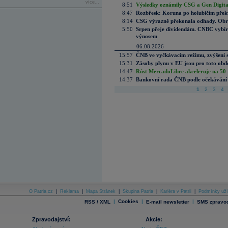
více...
8:51
Výsledky oznámily CSG a Gen Digital
8:47
Rozbřesk: Koruna po holubičím přek
8:14
CSG výrazně překonala odhady. Obran
5:50
Srpen přeje dividendám. CNBC vybírá
výnosem
06.08.2026
15:57
ČNB ve vyčkávacím režimu, zvýšení s
15:31
Zásoby plynu v EU jsou pro toto obdo
14:47
Růst MercadoLibre akceleruje na 50 %
14:37
Bankovní rada ČNB podle očekávání 
1
2
3
4
O Patria.cz
|
Reklama
|
Mapa Stránek
|
Skupina Patria
|
Kariéra v Patrii
|
Podmínky uží
|
Cookies
|
|
RSS / XML
E-mail newsletter
SMS zpravod
Zpravodajství:
Akcie: