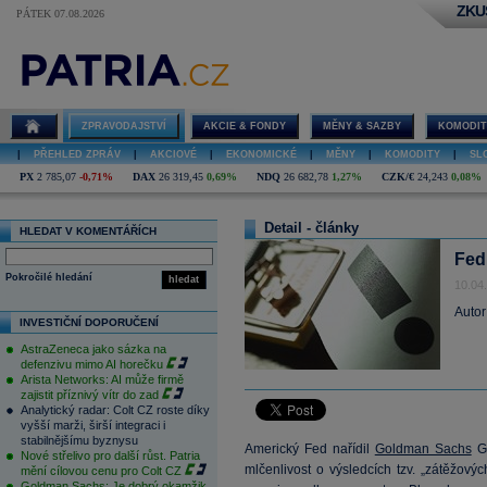
ZKU
PÁTEK 07.08.2026
ZPRAVODAJSTVÍ
AKCIE & FONDY
MĚNY & SAZBY
KOMODIT
|
PŘEHLED ZPRÁV
|
AKCIOVÉ
|
EKONOMICKÉ
|
MĚNY
|
KOMODITY
|
SL
PX
2 785,07
-0,71%
DAX
26 319,45
0,69%
NDQ
26 682,78
1,27%
CZK/€
24,243
0,08%
Detail - články
HLEDAT V KOMENTÁŘÍCH
Fed
Pokročilé hledání
hledat
10.04
Autor
INVESTIČNÍ DOPORUČENÍ
AstraZeneca jako sázka na
defenzivu mimo AI horečku
Arista Networks: AI může firmě
zajistit příznivý vítr do zad
Analytický radar: Colt CZ roste díky
vyšší marži, širší integraci i
stabilnějšímu byznysu
Americký Fed nařídil
Goldman Sachs
Gr
Nové střelivo pro další růst. Patria
mlčenlivost o výsledcích tzv. „zátěžový
mění cílovou cenu pro Colt CZ
Goldman Sachs: Je dobrý okamžik