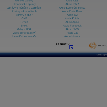
Akciové zprávy
Akcie ČEZ
Ekonomické zprávy
Akcie NWR
Zprávy o měnách a sazbách
Akcie Komerční banka
Zprávy o komoditách
Akcie Erste Bank
Zprávy o HDP
Akcie O2
ČNB
Akcie Kofola
Grexit
Akcie Apple
Brexit
Akcie Facebook
Volby v USA
Akcie BMW
Video zpravodajství
Akcie GE
Investiční komentáře
Akcie Moneta
Tvorba apl