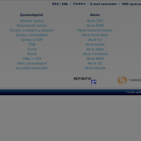
|
Cookies
|
|
RSS / XML
E-mail newsletter
SMS zpravod
Zpravodajství:
Akcie:
Akciové zprávy
Akcie ČEZ
Ekonomické zprávy
Akcie NWR
Zprávy o měnách a sazbách
Akcie Komerční banka
Zprávy o komoditách
Akcie Erste Bank
Zprávy o HDP
Akcie O2
ČNB
Akcie Kofola
Grexit
Akcie Apple
Brexit
Akcie Facebook
Volby v USA
Akcie BMW
Video zpravodajství
Akcie GE
Investiční komentáře
Akcie Moneta
Tvorba apl