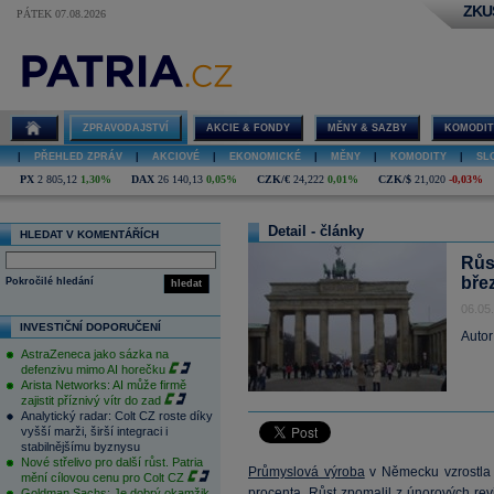
ZKU
PÁTEK 07.08.2026
ZPRAVODAJSTVÍ
AKCIE & FONDY
MĚNY & SAZBY
KOMODIT
|
PŘEHLED ZPRÁV
|
AKCIOVÉ
|
EKONOMICKÉ
|
MĚNY
|
KOMODITY
|
SL
PX
2 805,12
1,30%
DAX
26 140,13
0,05%
CZK/€
24,222
0,01%
CZK/$
21,020
-0,03%
Detail - články
HLEDAT V KOMENTÁŘÍCH
Růs
bře
Pokročilé hledání
hledat
06.05
INVESTIČNÍ DOPORUČENÍ
Autor
AstraZeneca jako sázka na
defenzivu mimo AI horečku
Arista Networks: AI může firmě
zajistit příznivý vítr do zad
Analytický radar: Colt CZ roste díky
vyšší marži, širší integraci i
stabilnějšímu byznysu
Nové střelivo pro další růst. Patria
Průmyslová výroba
v Německu vzrostla 
mění cílovou cenu pro Colt CZ
procenta. Růst zpomalil z únorových rev
Goldman Sachs: Je dobrý okamžik