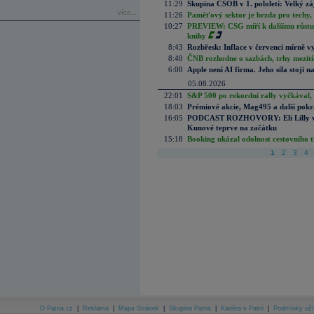
11:29
Skupina ČSOB v 1. pololetí: Velký zá
více...
11:26
Paměťový sektor je brzda pro techy,
10:27
PREVIEW: CSG míří k dalšímu růstu.
knihy
8:43
Rozbřesk: Inflace v červenci mírně v
8:40
ČNB rozhodne o sazbách, trhy mezitím
6:08
Apple není AI firma. Jeho síla stojí n
05.08.2026
22:01
S&P 500 po rekordní rally vyčkával,
18:03
Prémiové akcie, Mag495 a další pokr
16:05
PODCAST ROZHOVORY: Eli Lilly vs. 
Kunové teprve na začátku
15:18
Booking ukázal odolnost cestovního trh
1
2
3
4
O Patria.cz
|
Reklama
|
Mapa Stránek
|
Skupina Patria
|
Kariéra v Patrii
|
Podmínky uží