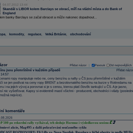
04.07.2012 13:44
Skandál s LIBOR kolem Barclays se obrací, míří na vládní místa a do Bank of
England
lem banky Barclays se začal obracet a může nakonec dopadnout...
opa
,
komodity
,
regulace
,
Velká Británie
,
obchodování
ázor
Přidat názor
Pavouk
Od nejnovějších
|
ínu jsou přemrštěné v každém případě
Přidat názo
 14:57
 cenami ropy manipuluje nebo ne, ceny benzínu a nafty u ČS jsou přemrštěné v každém
ačí se jen podívat na ceny ropy BRENT a bezolovnatého benzínu na burze v Rottredamu na
u i na jejich vývoj a porovnat si je s cenou, kterou platí člověk tankující u ČS. A je jasno,
í nic vyšetřovat. Kapsy si evidentně mastí všichni - producenti, obchodníci i vlády (posledn
možná nejvíce).
lní komentáře
.08.2026
P 500 po rekordní rally vyčkával, trh sleduje Hormuz i výsledkovou sezónu
émiové akcie, Mag495 a další pokračování současného cyklu
DCAST ROZHOVORY: Eli Lilly vs. Novo Nordisk. Revoluce v léčbě obezity je podle MUDr