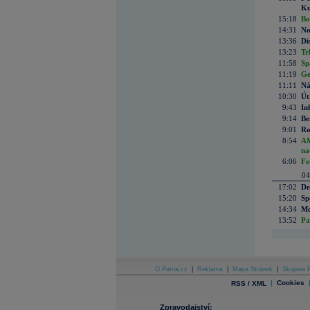
Ku
15:18
Bo
14:31
No
13:36
Di
13:23
Tr
11:58
Sp
11:19
Ge
11:11
Ná
10:30
Út
9:43
In
9:14
Be
9:01
Ro
8:54
AM
na
6:06
Fe
04
17:02
De
15:20
Sp
14:34
Mc
13:52
Pa
O Patria.cz
|
Reklama
|
Mapa Stránek
|
Skupina P
|
Cookies
RSS / XML
Zpravodajství: