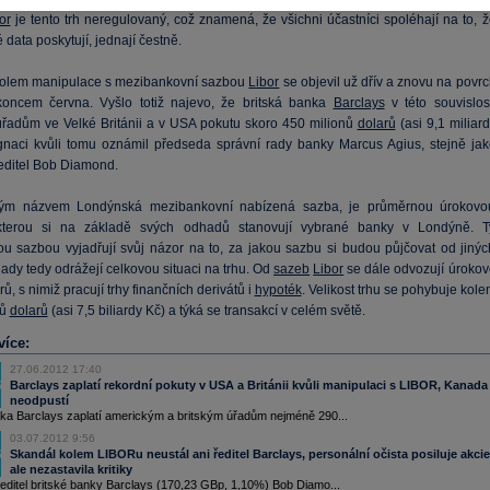
or
je tento trh neregulovaný, což znamená, že všichni účastníci spoléhají na to, ž
é data poskytují, jednají čestně.
olem manipulace s mezibankovní sazbou
Libor
se objevil už dřív a znovu na povr
koncem června. Vyšlo totiž najevo, že britská banka
Barclays
v této souvislost
 úřadům ve Velké Británii a v USA pokutu skoro 450 milionů
dolarů
(asi 9,1 miliar
gnaci kvůli tomu oznámil předseda správní rady banky Marcus Agius, stejně jak
editel Bob Diamond.
ným názvem Londýnská mezibankovní nabízená sazba, je průměrnou úrokovo
kterou si na základě svých odhadů stanovují vybrané banky v Londýně. T
u sazbou vyjadřují svůj názor na to, za jakou sazbu si budou půjčovat od jinýc
ady tedy odrážejí celkovou situaci na trhu. Od
sazeb
Libor
se dále odvozují úrokov
ů, s nimiž pracují trhy finančních derivátů i
hypoték
. Velikost trhu se pohybuje kol
nů
dolarů
(asi 7,5 biliardy Kč) a týká se transakcí v celém světě.
více:
27.06.2012 17:40
Barclays zaplatí rekordní pokuty v USA a Británii kvůli manipulaci s LIBOR, Kanada 
neodpustí
nka Barclays zaplatí americkým a britským úřadům nejméně 290...
03.07.2012 9:56
Skandál kolem LIBORu neustál ani ředitel Barclays, personální očista posiluje akcie
ale nezastavila kritiky
editel britské banky Barclays (170,23 GBp, 1,10%) Bob Diamo...