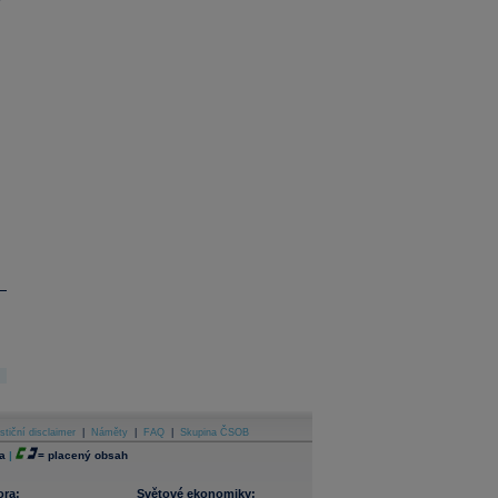
stiční disclaimer
|
Náměty
|
FAQ
|
Skupina ČSOB
a
|
=
placený obsah
ora:
Světové ekonomiky: