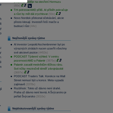
podporují naděje na otevření Hormuzu
e
(60x)
Trh potrestal AMD příliš. AI příběh pokračuje
a růst by měl dál zrychlovat
(50x)
Novo Nordisk překonal očekávání, akcie
ch
přesto klesají. Investoři řeší marže a
i
budoucí růst
(44x)
dy
o
Nejčtenější zprávy týdne
AI investor Leopold Aschenbrenner byl po
u
výrazných ztrátách nucen uzavřít všechny
y
své akciové pozice
(4453x)
PODCAST Týdenní výhled: V centru
h
pozornosti AMD a Palantir
(3875x)
é
Palantir zasadil medvědům těžkou ránu.
em
Své tržby meziročně téměř zdvojnásobil
(3697x)
PODCAST Traders Talk: Korekce na Wall
Street nemusí být u konce. Meta vypadá
zajímavě
(3378x)
Rozbřesk: Tokio už dávno není drahé.
jí
Praha už dávno není levná. A Švýcarsko je
pořád Švýcarsko
(3010x)
,
Nejdiskutovanější zprávy týdne