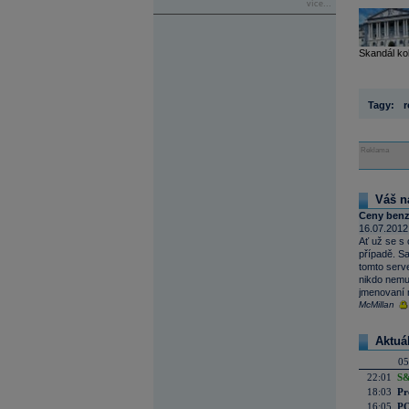
více...
Skandál ko
Tagy:
r
Reklama
Váš n
Ceny benz
16.07.2012
Ať už se s
případě. S
tomto server
nikdo nemus
jmenovaní 
McMillan
Aktuá
05
22:01
S&
18:03
Pr
16:05
PO