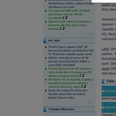
Streamovací služby i zábavní parky
sazeb
Lib
dál táhnou růst zisků
firmy, kter
Trh potrestal AMD příliš. AI příběh
pokračuje a růst by měl dál
zrychlovat
Skandál k
SpaceX roste raketovým tempem,
vyplaval 
investory ale děsí účet za AI a
Starship
zaplatila
více...
Kč). Rezi
výkonný ř
IPO, M&A
Čínský čipový gigant CXMT při
Libor
, pl
burzovním debutu vystřelil přes 500
sazbou, 
%. Překonal i největší banku země
Stát by mohl dát na burzu až 40
dohodnuto
procent akcií pražského letiště v
bank. Odh
roce 2028, řekl Babiš
sazby
úvěr
Čínský Moonshot AI míří na burzu.
Jeho model Kimi K3 znovu rozvířil
360 bilio
debatu o budoucnosti AI
SK Hynix míří na Nasdaq. O jeden z
Čtěte 
největších burzovních debutů v
historii je obrovský zájem
Nová vlna mega IPO hýbe trhy.
Rychlé zařazování do indexů
přináší šance i rizika
Britská ba
více...
TÝDENNÍ PŘEHLEDY
Generální ř