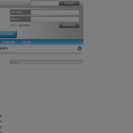
Hledej
Uživatel:
Heslo:
Nová registrace
Přihlásit
E PATRIA
DISKUSE
|
BLOG
0,00%
j
Reklama
ky
u
y
o