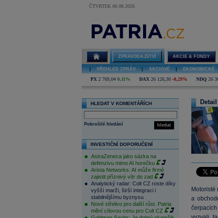
ČTVRTEK 06.08.2026
ZPRAVODAJSTVÍ
AKCIE & FONDY
|
PŘEHLED ZPRÁV
|
AKCIOVÉ
|
EKONOMICKÉ
PX
2 769,04
0,11%
DAX
26 126,30
-0,29%
NDQ
26 3
Detail
HLEDAT V KOMENTÁŘÍCH
Pokročilé hledání
hledat
INVESTIČNÍ DOPORUČENÍ
AstraZeneca jako sázka na
defenzivu mimo AI horečku
Arista Networks: AI může firmě
zajistit příznivý vítr do zad
Analytický radar: Colt CZ roste díky
Motoristé 
vyšší marži, širší integraci i
stabilnějšímu byznysu
a obchod
Nové střelivo pro další růst. Patria
čerpacích
mění cílovou cenu pro Colt CZ
vyzvali 
Goldman Sachs: Je dobrý okamžik