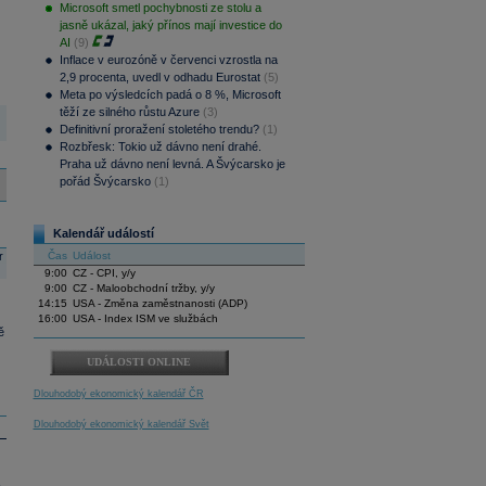
Microsoft smetl pochybnosti ze stolu a
jasně ukázal, jaký přínos mají investice do
AI
(9)
Inflace v eurozóně v červenci vzrostla na
2,9 procenta, uvedl v odhadu Eurostat
(5)
Meta po výsledcích padá o 8 %, Microsoft
těží ze silného růstu Azure
(3)
Definitivní proražení stoletého trendu?
(1)
Rozbřesk: Tokio už dávno není drahé.
Praha už dávno není levná. A Švýcarsko je
pořád Švýcarsko
(1)
Kalendář událostí
r
Čas
Událost
9:00
CZ - CPI, y/y
9:00
CZ - Maloobchodní tržby, y/y
14:15
USA - Změna zaměstnanosti (ADP)
16:00
USA - Index ISM ve službách
ě
UDÁLOSTI ONLINE
Dlouhodobý ekonomický kalendář ČR
Dlouhodobý ekonomický kalendář Svět
.