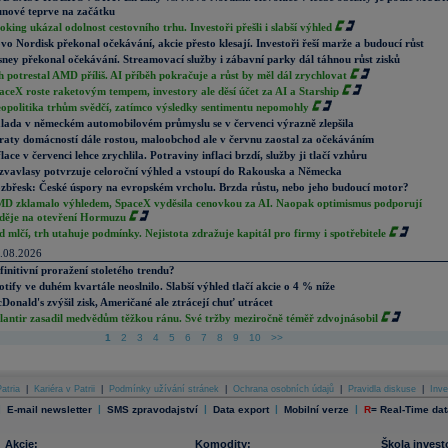
nové teprve na začátku
oking ukázal odolnost cestovního trhu. Investoři přešli i slabší výhled
vo Nordisk překonal očekávání, akcie přesto klesají. Investoři řeší marže a budoucí růst
sney překonal očekávání. Streamovací služby i zábavní parky dál táhnou růst zisků
h potrestal AMD příliš. AI příběh pokračuje a růst by měl dál zrychlovat
aceX roste raketovým tempem, investory ale děsí účet za AI a Starship
opolitika trhům svědčí, zatímco výsledky sentimentu nepomohly
lada v německém automobilovém průmyslu se v červenci výrazně zlepšila
raty domácností dále rostou, maloobchod ale v červnu zaostal za očekáváním
flace v červenci lehce zrychlila. Potraviny inflaci brzdí, služby ji tlačí vzhůru
zvavlasy potvrzuje celoroční výhled a vstoupí do Rakouska a Německa
zbřesk: České úspory na evropském vrcholu. Brzda růstu, nebo jeho budoucí motor?
D zklamalo výhledem, SpaceX vyděsila cenovkou za AI. Naopak optimismus podporují
děje na otevření Hormuzu
d mlčí, trh utahuje podmínky. Nejistota zdražuje kapitál pro firmy i spotřebitele
.08.2026
finitivní proražení stoletého trendu?
otify ve duhém kvartále neoslnilo. Slabší výhled tlačí akcie o 4 % níže
Donald's zvýšil zisk, Američané ale ztrácejí chuť utrácet
lantir zasadil medvědům těžkou ránu. Své tržby meziročně téměř zdvojnásobil
1
2
3
4
5
6
7
8
9
10
>>
atria
|
Kariéra v Patrii
|
Podmínky užívání stránek
|
Ochrana osobních údajů
|
Pravidla diskuse
|
Inve
|
|
|
|
|
E-mail newsletter
SMS zpravodajství
Data export
Mobilní verze
R
=
Real-Time dat
Akcie:
Komodity:
Škola invest