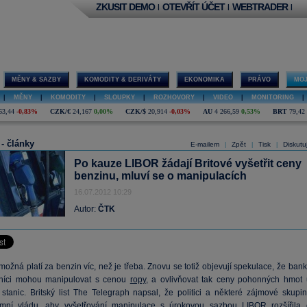
ZKUSIT DEMO
OTEVŘÍT ÚČET
WEBTRADER
|
|
|
MĚNY & SAZBY
KOMODITY & DERIVÁTY
EKONOMIKA
PRÁVO
MOJ
|
MĚNY
|
KOMODITY
|
SLOUPKY
|
ROZHOVORY
|
VIDEO
|
MONITORING
|
63,44
-0,83%
CZK/€
24,167
0,00%
CZK/$
20,914
-0,03%
AU
4 266,59
0,53%
BRT
79,42
 - články
E-mailem
Zpět
Tisk
Diskutu
|
|
|
Po kauze LIBOR žádají Britové vyšetřit ceny
benzinu, mluví se o manipulacích
16.07.2012 10:29
Autor:
ČTK
možná platí za benzin víc, než je třeba. Znovu se totiž objevují spekulace, že ban
níci mohou manipulovat s cenou
ropy
, a ovlivňovat tak ceny pohonných hmot 
 stanic. Britský list The Telegraph napsal, že politici a některé zájmové skupin
tamní vládu, aby vyšetřování manipulace s úrokovou sazbou
LIBOR
rozšířila 