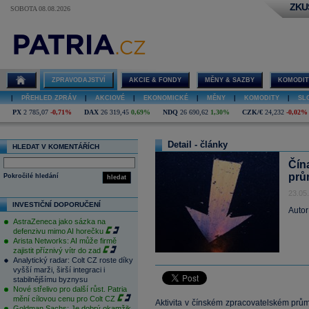
ZKU
SOBOTA 08.08.2026
ZPRAVODAJSTVÍ
AKCIE & FONDY
MĚNY & SAZBY
KOMODIT
|
PŘEHLED ZPRÁV
|
AKCIOVÉ
|
EKONOMICKÉ
|
MĚNY
|
KOMODITY
|
SL
PX
2 785,07
-0,71%
DAX
26 319,45
0,69%
NDQ
26 690,62
1,30%
CZK/€
24,232
-0,02%
Detail - články
HLEDAT V KOMENTÁŘÍCH
Čín
prům
Pokročilé hledání
hledat
23.05
INVESTIČNÍ DOPORUČENÍ
Autor
AstraZeneca jako sázka na
defenzivu mimo AI horečku
Arista Networks: AI může firmě
zajistit příznivý vítr do zad
Analytický radar: Colt CZ roste díky
vyšší marži, širší integraci i
stabilnějšímu byznysu
Nové střelivo pro další růst. Patria
mění cílovou cenu pro Colt CZ
Aktivita v čínském zpracovatelském prů
Goldman Sachs: Je dobrý okamžik