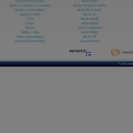
Ekonomické zprávy
Akcie NWR
Zprávy o měnách a sazbách
Akcie Komerční banka
Zprávy o komoditách
Akcie Erste Bank
Zprávy o HDP
Akcie O2
ČNB
Akcie Kofola
Grexit
Akcie Apple
Brexit
Akcie Facebook
Volby v USA
Akcie BMW
Video zpravodajství
Akcie GE
Investiční komentáře
Akcie Moneta
Tvorba apl