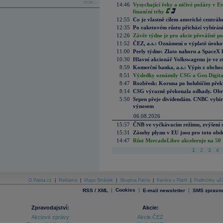
více...
14:46
Vysychající řeky a ničivé požáry v E
finanční trhy
12:55
Co je vlastně cílem americké centrál
12:35
Po raketovém růstu přichází vybírán
12:26
Závěr týdne je pro akcie převážně po
11:52
ČEZ, a.s.: Oznámení o výplatě úrok
11:00
Perly týdne: Zlato nahoru a SpaceX 
10:30
Hlavní akcionář Volkswagenu je ve z
8:59
Komerční banka, a.s.: Výpis z obchod
8:51
Výsledky oznámily CSG a Gen Digital
8:47
Rozbřesk: Koruna po holubičím přek
8:14
CSG výrazně překonala odhady. Obran
5:50
Srpen přeje dividendám. CNBC vybírá
výnosem
06.08.2026
15:57
ČNB ve vyčkávacím režimu, zvýšení s
15:31
Zásoby plynu v EU jsou pro toto obdo
14:47
Růst MercadoLibre akceleruje na 50 %
1
2
3
4
O Patria.cz
|
Reklama
|
Mapa Stránek
|
Skupina Patria
|
Kariéra v Patrii
|
Podmínky uží
|
Cookies
|
|
RSS / XML
E-mail newsletter
SMS zpravod
Zpravodajství:
Akcie:
Akciové zprávy
Akcie ČEZ