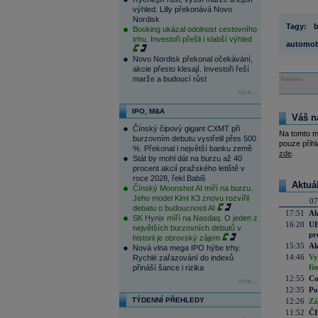
výhled. Lilly překonává Novo
Nordisk
Tagy:
Booking ukázal odolnost cestovního
trhu. Investoři přešli i slabší výhled
automob
Novo Nordisk překonal očekávání,
akcie přesto klesají. Investoři řeší
marže a budoucí růst
Reklama
více...
IPO, M&A
Váš n
Čínský čipový gigant CXMT při
Na tomto m
burzovním debutu vystřelil přes 500
pouze přihl
%. Překonal i největší banku země
zde
.
Stát by mohl dát na burzu až 40
procent akcií pražského letiště v
roce 2028, řekl Babiš
Aktuá
Čínský Moonshot AI míří na burzu.
Jeho model Kimi K3 znovu rozvířil
07
debatu o budoucnosti AI
17:51
Ak
SK Hynix míří na Nasdaq. O jeden z
16:20
UE
největších burzovních debutů v
pr
historii je obrovský zájem
15:35
Ak
Nová vlna mega IPO hýbe trhy.
14:46
Vy
Rychlé zařazování do indexů
fi
přináší šance i rizika
12:55
Co
více...
12:35
Po
TÝDENNÍ PŘEHLEDY
12:26
Zá
11:52
ČE