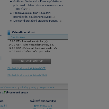
Goldman Sachs vidí v Evropě přehlížené
příležitosti. U dvou akcií očekává více než
100% růst
(1)
Prémiové akcie, Mag495 a další
pokračování současného cyklu
(1)
Definitivní proražení stoletého trendu?
(1)
Kalendář událostí
Čas
Událost
8:00
DE - Průmyslová výroba, y/y
14:30
USA - Míra nezaměstnanosti, s.a.
14:30
USA - Průměrná hodinová mzda, y/y
14:30
USA - Změna počtu prac. míst
UDÁLOSTI ONLINE
Dlouhodobý ekonomický kalendář ČR
Dlouhodobý ekonomický kalendář Svět
stiční disclaimer
|
Náměty
|
FAQ
|
Skupina ČSOB
a
|
=
placený obsah
ora:
Světové ekonomiky:
tování
Ekonomika ČR