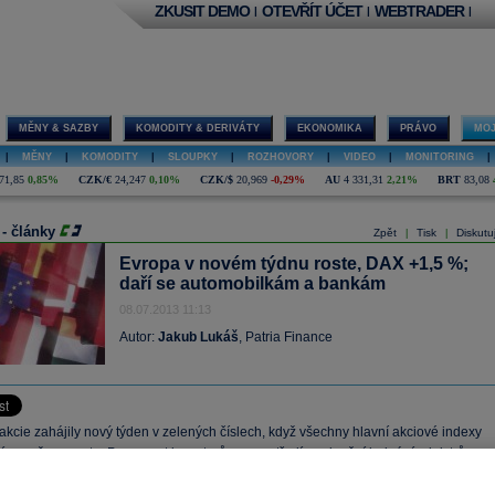
ZKUSIT DEMO
OTEVŘÍT ÚČET
WEBTRADER
|
|
|
MĚNY & SAZBY
KOMODITY & DERIVÁTY
EKONOMIKA
PRÁVO
MOJ
|
MĚNY
|
KOMODITY
|
SLOUPKY
|
ROZHOVORY
|
VIDEO
|
MONITORING
|
71,85
0,85%
CZK/€
24,247
0,10%
CZK/$
20,969
-0,29%
AU
4 331,31
2,21%
BRT
83,08
 - články
Zpět
Tisk
Diskutu
|
|
Evropa v novém týdnu roste, DAX +1,5 %;
daří se automobilkám a bankám
08.07.2013 11:13
Autor:
Jakub Lukáš
, Patria Finance
kcie zahájily nový týden v zelených číslech, když všechny hlavní akciové indexy
více než procento. Pozornost investorů se soustředí na dnešní jednání ministrů
rozóny, kteří budou mimo jiné projednávat uvolnění další části finančních prostředk