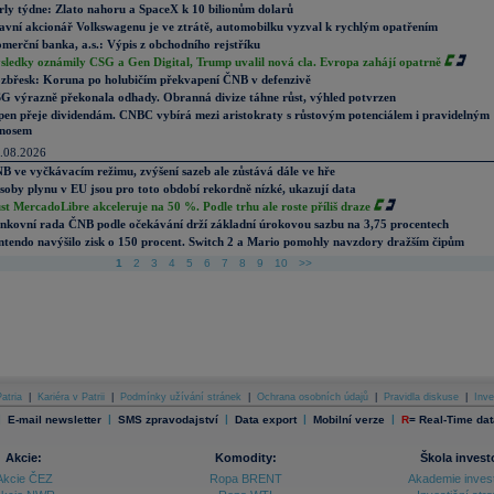
rly týdne: Zlato nahoru a SpaceX k 10 bilionům dolarů
avní akcionář Volkswagenu je ve ztrátě, automobilku vyzval k rychlým opatřením
merční banka, a.s.: Výpis z obchodního rejstříku
sledky oznámily CSG a Gen Digital, Trump uvalil nová cla. Evropa zahájí opatrně
zbřesk: Koruna po holubičím překvapení ČNB v defenzivě
G výrazně překonala odhady. Obranná divize táhne růst, výhled potvrzen
pen přeje dividendám. CNBC vybírá mezi aristokraty s růstovým potenciálem i pravidelným
nosem
.08.2026
B ve vyčkávacím režimu, zvýšení sazeb ale zůstává dále ve hře
soby plynu v EU jsou pro toto období rekordně nízké, ukazují data
st MercadoLibre akceleruje na 50 %. Podle trhu ale roste příliš draze
nkovní rada ČNB podle očekávání drží základní úrokovou sazbu na 3,75 procentech
ntendo navýšilo zisk o 150 procent. Switch 2 a Mario pomohly navzdory dražším čipům
1
2
3
4
5
6
7
8
9
10
>>
atria
|
Kariéra v Patrii
|
Podmínky užívání stránek
|
Ochrana osobních údajů
|
Pravidla diskuse
|
Inve
|
|
|
|
|
E-mail newsletter
SMS zpravodajství
Data export
Mobilní verze
R
=
Real-Time dat
Akcie:
Komodity:
Škola invest
Akcie ČEZ
Ropa BRENT
Akademie inves