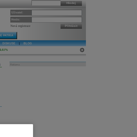
Hledej
Uživatel:
Heslo:
Nová registrace
Přihlásit
E PATRIA
DISKUSE
|
BLOG
4,61%
j
Reklama
ů