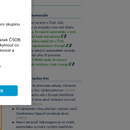
Související komentáře
BMW doplácí na krizi v Číně. Zisk
pro skupinu
automobilky se propadl o více než třetinu
Jakub Blaha: Evropské automobilky v krizi,
tlak na marže bude pokračovat
ránek ČSOB,
BMW překonává slabší trh v Číně
kytnout co
rekordními objednávkámi v Evropě
innost a
Akcie na cla citlivých automobilek narazily.
Některé ztrácí přes tři procenta
V Porsche či BMW zjistili, že luxusní
elektromobily netáhnou. A tak couvají
a
Nejčtenější zprávy dne
CSG výrazně překonala odhady. Obranná
ím
divize táhne růst, výhled potvrzen
(4452x)
Goldman Sachs vidí v Evropě přehlížené
příležitosti. U dvou akcií očekává více než
100% růst
(2612x)
Po raketovém růstu přichází vybírání zisků.
Zaměstnanci SpaceX prodávají akcie
(2287x)
Hlavní akcionář Volkswagenu je ve ztrátě,
automobilku vyzval k rychlým opatřením