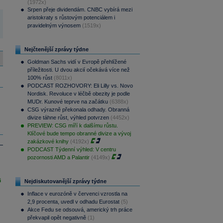
(1972x)
Srpen přeje dividendám. CNBC vybírá mezi
aristokraty s růstovým potenciálem i
pravidelným výnosem
(1519x)
Nejčtenější zprávy týdne
Goldman Sachs vidí v Evropě přehlížené
příležitosti. U dvou akcií očekává více než
100% růst
(8011x)
PODCAST ROZHOVORY: Eli Lilly vs. Novo
Nordisk. Revoluce v léčbě obezity je podle
MUDr. Kunové teprve na začátku
(6388x)
CSG výrazně překonala odhady. Obranná
divize táhne růst, výhled potvrzen
(4452x)
PREVIEW: CSG míří k dalšímu růstu.
Klíčové bude tempo obranné divize a vývoj
zakázkové knihy
(4192x)
PODCAST Týdenní výhled: V centru
pozornosti AMD a Palantir
(4149x)
i
Nejdiskutovanější zprávy týdne
Inflace v eurozóně v červenci vzrostla na
2,9 procenta, uvedl v odhadu Eurostat
(5)
Akce Fedu se odsouvá, americký trh práce
překvapil opět negativně
(1)