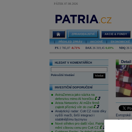
PÁTEK 07.08.2026
ZPRAVODAJSTVÍ
AKCIE & FONDY
|
PŘEHLED ZPRÁV
|
AKCIOVÉ
|
EKONOMICKÉ
PX
2 785,07
-0,71%
DAX
26 319,45
0,69%
NDQ
26 5
Detail
HLEDAT V KOMENTÁŘÍCH
Pokročilé hledání
hledat
INVESTIČNÍ DOPORUČENÍ
AstraZeneca jako sázka na
defenzivu mimo AI horečku
Arista Networks: AI může firmě
zajistit příznivý vítr do zad
Analytický radar: Colt CZ roste díky
Evropské a
vyšší marži, širší integraci i
stabilnějšímu byznysu
přidávají 
Nové střelivo pro další růst. Patria
financí eu
mění cílovou cenu pro Colt CZ
Goldman Sachs: Je dobrý okamžik