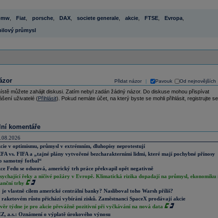
bmw
,
Fiat
,
porsche
,
DAX
,
societe generale
,
akcie
,
FTSE
,
Evropa
,
ilový průmysl
ázor
Přidat názor
Pavouk
Od nejnovějších
|
ístě můžete zahájit diskusi. Zatím nebyl zadán žádný názor. Do diskuse mohou přispívat
ášení uživatelé (
Přihlásit
). Pokud nemáte účet, na který byste se mohli přihlásit, registrujte se
lní komentáře
.08.2026
cie v optimismu, průmysl v extrémním, dluhopisy neprotestují
FA vs. FIFA a „tajné plány vytvořené bezcharakterními lidmi, které mají pochybné přínosy
o samotný fotbal“
ce Fedu se odsouvá, americký trh práce překvapil opět negativně
sychající řeky a ničivé požáry v Evropě. Klimatická rizika dopadají na průmysl, ekonomiku 
nanční trhy
 je vlastně cílem americké centrální banky? Nasliboval toho Warsh příliš?
 raketovém růstu přichází vybírání zisků. Zaměstnanci SpaceX prodávají akcie
věr týdne je pro akcie převážně pozitivní při vyčkávání na nová data
Z, a.s.: Oznámení o výplatě úrokového výnosu