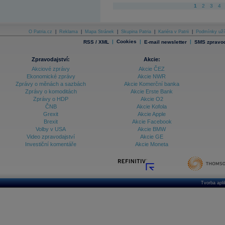
1
2
3
4
O Patria.cz
|
Reklama
|
Mapa Stránek
|
Skupina Patria
|
Kariéra v Patrii
|
Podmínky uží
|
Cookies
|
|
RSS / XML
E-mail newsletter
SMS zpravod
Zpravodajství:
Akcie:
Akciové zprávy
Akcie ČEZ
Ekonomické zprávy
Akcie NWR
Zprávy o měnách a sazbách
Akcie Komerční banka
Zprávy o komoditách
Akcie Erste Bank
Zprávy o HDP
Akcie O2
ČNB
Akcie Kofola
Grexit
Akcie Apple
Brexit
Akcie Facebook
Volby v USA
Akcie BMW
Video zpravodajství
Akcie GE
Investiční komentáře
Akcie Moneta
Tvorba apl