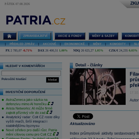
ZKU
PÁTEK 07.08.2026
ZPRAVODAJSTVÍ
AKCIE & FONDY
MĚNY & SAZBY
KOMODIT
|
PŘEHLED ZPRÁV
|
AKCIOVÉ
|
EKONOMICKÉ
|
MĚNY
|
KOMODITY
|
SL
PX
2 785,07
-0,71%
DAX
26 400,51
1,00%
NDQ
26 625,27
1,05%
CZK/€
24,235
0,03%
Detail - články
HLEDAT V KOMENTÁŘÍCH
Fila
prů
Pokročilé hledání
hledat
pře
INVESTIČNÍ DOPORUČENÍ
17.10
AstraZeneca jako sázka na
Autor
defenzivu mimo AI horečku
Arista Networks: AI může firmě
zajistit příznivý vítr do zad
Analytický radar: Colt CZ roste díky
vyšší marži, širší integraci i
Aktualizováno
stabilnějšímu byznysu
Nové střelivo pro další růst. Patria
Index průmyslové aktivity sestavovaný f
mění cílovou cenu pro Colt CZ
Goldman Sachs: Je dobrý okamžik