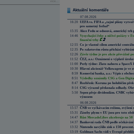
více...
Aktuální komentáře
07.08.2026
16:20
UEFA vs. FIFA a „tajné plány vytvoř
pro samotný fotbal“
15:35
Akce Fedu se odsouvá, americký trh 
14:46
Vysychající řeky a ničivé požáry v E
finanční trhy
12:55
Co je vlastně cílem americké centrál
12:35
Po raketovém růstu přichází vybírán
12:26
Závěr týdne je pro akcie převážně po
11:52
ČEZ, a.s.: Oznámení o výplatě úrok
11:00
Perly týdne: Zlato nahoru a SpaceX 
10:30
Hlavní akcionář Volkswagenu je ve z
8:59
Komerční banka, a.s.: Výpis z obchod
8:51
Výsledky oznámily CSG a Gen Digital
8:47
Rozbřesk: Koruna po holubičím přek
8:14
CSG výrazně překonala odhady. Obran
5:50
Srpen přeje dividendám. CNBC vybírá
výnosem
06.08.2026
15:57
ČNB ve vyčkávacím režimu, zvýšení s
15:31
Zásoby plynu v EU jsou pro toto obdo
14:47
Růst MercadoLibre akceleruje na 50 %
14:37
Bankovní rada ČNB podle očekávání 
13:32
Nintendo navýšilo zisk o 150 procen
13:19
Goldman Sachs vidí v Evropě přehlíže