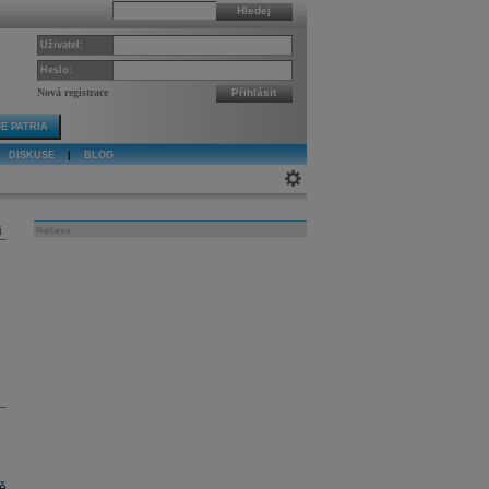
Hledej
Uživatel:
Heslo:
Nová registrace
Přihlásit
E PATRIA
DISKUSE
|
BLOG
j
Reklama
ě