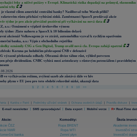
sychající řeky a ničivé požáry v Evropě. Klimatická rizika dopadají na průmysl, ekonomiku 
nanční trhy
 je vlastně cílem americké centrální banky? Nasliboval toho Warsh příliš?
 raketovém růstu přichází vybírání zisků. Zaměstnanci SpaceX prodávají akcie
věr týdne je pro akcie převážně pozitivní při vyčkávání na nová data
Z, a.s.: Oznámení o výplatě úrokového výnosu
rly týdne: Zlato nahoru a SpaceX k 10 bilionům dolarů
avní akcionář Volkswagenu je ve ztrátě, automobilku vyzval k rychlým opatřením
merční banka, a.s.: Výpis z obchodního rejstříku
sledky oznámily CSG a Gen Digital, Trump uvalil nová cla. Evropa zahájí opatrně
zbřesk: Koruna po holubičím překvapení ČNB v defenzivě
G výrazně překonala odhady. Obranná divize táhne růst, výhled potvrzen
pen přeje dividendám. CNBC vybírá mezi aristokraty s růstovým potenciálem i pravidelným
nosem
.08.2026
B ve vyčkávacím režimu, zvýšení sazeb ale zůstává dále ve hře
soby plynu v EU jsou pro toto období rekordně nízké, ukazují data
1
2
3
4
5
6
7
8
9
10
>>
atria
|
Kariéra v Patrii
|
Podmínky užívání stránek
|
Ochrana osobních údajů
|
Pravidla diskuse
|
Inve
|
|
|
|
|
E-mail newsletter
SMS zpravodajství
Data export
Mobilní verze
R
=
Real-Time dat
Akcie:
Komodity:
Škola invest
Akcie ČEZ
Ropa BRENT
Akademie inves
kcie NWR
Ropa WTI
Investiční stra
Komerční banka
Zemní plyn
Investiční dopo