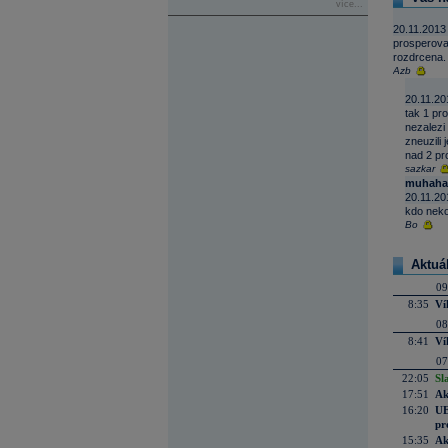
více...
20.11.2013
prosperovat 
rozdrcena.
Azb
20.11.20
tak 1 pro
nezalezi
zneuzili 
nad 2 pro
sazkar
muhaha
20.11.20
kdo neko
Bo
Aktuá
09
8:35
Ví
08
8:41
Ví
07
22:05
Sl
17:51
Ak
16:20
UE
pr
15:35
Ak