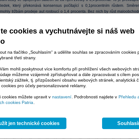
ledek, který překonává konsensus počítající s 0,1procentním růstem. Směre
mohly tržbám prodeje aut rostoucí o 1,4 procenta. Bez nich by růst maloobchod
0,2 procenta. I to je však mírně nad odhady.
te cookies a vychutnávejte si náš web
dou byl v říjnu prodej pohonných hmot. Ty se snížily o 0,6 procenta při poklesu c
 více než pět procent oproti předchozímu měsíci. Ještě více na maloobchod dolehl
no
žeb za stavební materiály o 1,9 procenta.
nout na tlačítko „Souhlasím“ a udělíte souhlas se zpracováním cookies 
brané třetí strany.
ám mohli poskytnout více komfortu při prohlížení všech webových st
to údaje můžeme vzájemně zpřístupňovat a dále zpracovávat s cílem pos
lientský zážitek, tj. přizpůsobení obsahu webových stránek, analytická č
 cookies pro účely personalizované reklamy.
si cookies můžete upravit v
nastavení
. Podrobnosti najdete v
Přehledu 
h cookies Patria
.
žít jen technické cookies
Souhlas