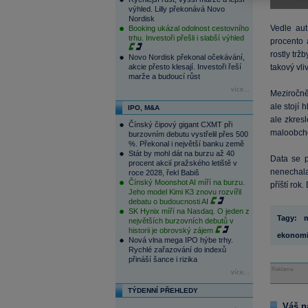
výhled. Lilly překonává Novo
Nordisk
Vedle aut
Booking ukázal odolnost cestovního
trhu. Investoři přešli i slabší výhled
procento 
rostly tr
Novo Nordisk překonal očekávání,
akcie přesto klesají. Investoři řeší
takový vli
marže a budoucí růst
více...
Meziročně 
ale stojí
IPO, M&A
ale zkres
Čínský čipový gigant CXMT při
maloobcho
burzovním debutu vystřelil přes 500
%. Překonal i největší banku země
Stát by mohl dát na burzu až 40
Data se p
procent akcií pražského letiště v
nenechala 
roce 2028, řekl Babiš
Čínský Moonshot AI míří na burzu.
příští rok
Jeho model Kimi K3 znovu rozvířil
debatu o budoucnosti AI
SK Hynix míří na Nasdaq. O jeden z
Tagy:
m
největších burzovních debutů v
historii je obrovský zájem
ekonomi
Nová vlna mega IPO hýbe trhy.
Rychlé zařazování do indexů
přináší šance i rizika
Reklama
více...
TÝDENNÍ PŘEHLEDY
Váš n