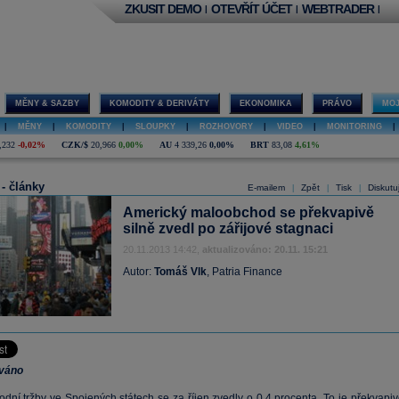
ZKUSIT DEMO
OTEVŘÍT ÚČET
WEBTRADER
|
|
|
MĚNY & SAZBY
KOMODITY & DERIVÁTY
EKONOMIKA
PRÁVO
MOJ
|
MĚNY
|
KOMODITY
|
SLOUPKY
|
ROZHOVORY
|
VIDEO
|
MONITORING
|
,232
-0,02%
CZK/$
20,966
0,00%
AU
4 339,26
0,00%
BRT
83,08
4,61%
 - články
E-mailem
Zpět
Tisk
Diskutu
|
|
|
Americký maloobchod se překvapivě
silně zvedl po zářijové stagnaci
20.11.2013 14:42,
aktualizováno: 20.11. 15:21
Autor:
Tomáš Vlk
, Patria Finance
ováno
dní tržby ve Spojených státech se za říjen zvedly o 0,4 procenta. To je překvapiv