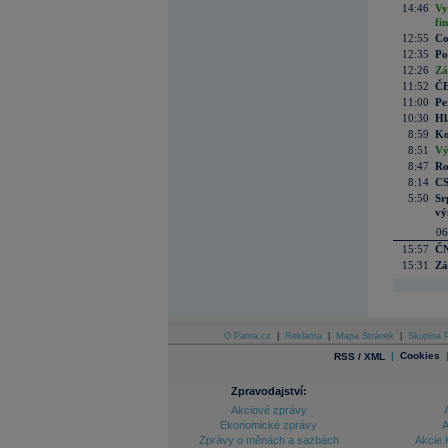
14:46
Vy
fi
12:55
Co
12:35
Po
12:26
Zá
11:52
ČE
11:00
Pe
10:30
Hl
8:59
Ko
8:51
Vý
8:47
Ro
8:14
CS
5:50
Sr
vý
06
15:57
ČN
15:31
Zá
O Patria.cz
|
Reklama
|
Mapa Stránek
|
Skupina P
|
Cookies
RSS / XML
Zpravodajství:
Akciové zprávy
Ekonomické zprávy
A
Zprávy o měnách a sazbách
Akcie 