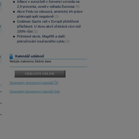
Inflace v eurozóně v červenci vzrostla na
r
2,9 procenta, uvedl v odhadu Eurostat
(5)
Akce Fedu se odsouvá, americký trh práce
překvapil opět negativně
(1)
Goldman Sachs vidí v Evropě přehlížené
r
příležitosti. U dvou akcií očekává více než
100% růst
(1)
Prémiové akcie, Mag495 a další
pokračování současného cyklu
(1)
Kalendář událostí
r
Nebyla nalezena žádná data
UDÁLOSTI ONLINE
Dlouhodobý ekonomický kalendář ČR
Dlouhodobý ekonomický kalendář Svět