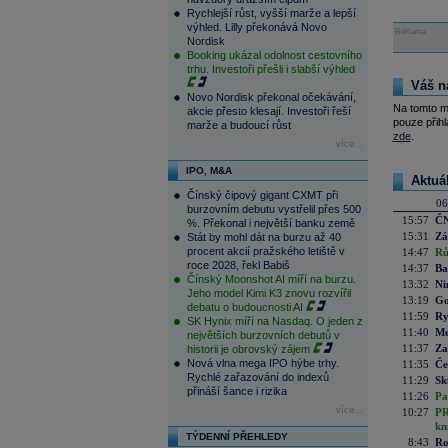
Rychlejší růst, vyšší marže a lepší
výhled. Lilly překonává Novo
Reklama
Nordisk
Booking ukázal odolnost cestovního
trhu. Investoři přešli i slabší výhled
Váš n
Novo Nordisk překonal očekávání,
Na tomto m
akcie přesto klesají. Investoři řeší
pouze přihl
marže a budoucí růst
zde
.
více...
IPO, M&A
Aktuá
Čínský čipový gigant CXMT při
06
burzovním debutu vystřelil přes 500
15:57
ČN
%. Překonal i největší banku země
15:31
Zá
Stát by mohl dát na burzu až 40
procent akcií pražského letiště v
14:47
Rů
roce 2028, řekl Babiš
14:37
Ba
Čínský Moonshot AI míří na burzu.
13:32
Ni
Jeho model Kimi K3 znovu rozvířil
13:19
Go
debatu o budoucnosti AI
11:59
Ry
SK Hynix míří na Nasdaq. O jeden z
11:40
Me
největších burzovních debutů v
11:37
Za
historii je obrovský zájem
Nová vlna mega IPO hýbe trhy.
11:35
Če
Rychlé zařazování do indexů
11:29
Sk
přináší šance i rizika
11:26
Pa
více...
10:27
PR
kn
TÝDENNÍ PŘEHLEDY
8:43
Ro