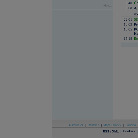
8:40
ČN
více...
6:08
Ap
05
22:01
S&
18:03
Pr
16:05
PO
Ku
15:18
Bo
O Patria.cz
|
Reklama
|
Mapa Stránek
|
Skupina P
|
Cookies
RSS / XML