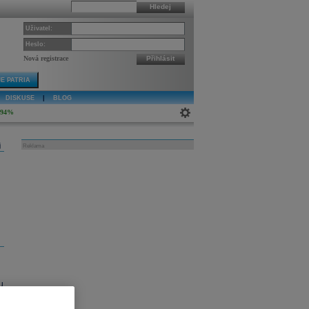
Hledej
Uživatel:
Heslo:
Nová registrace
Přihlásit
E PATRIA
DISKUSE
|
BLOG
,94%
j
Reklama
nu
n
.