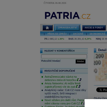
ČTVRTEK 06.08.2026
ZPRAVODAJSTVÍ
AKCIE & FONDY
|
PŘEHLED ZPRÁV
|
AKCIOVÉ
|
EKONOMICKÉ
PX
2 805,12
1,30%
DAX
26 201,15
0,29%
NDQ
26 4
Detail
HLEDAT V KOMENTÁŘÍCH
Pokročilé hledání
hledat
INVESTIČNÍ DOPORUČENÍ
AstraZeneca jako sázka na
defenzivu mimo AI horečku
Arista Networks: AI může firmě
zajistit příznivý vítr do zad
Analytický radar: Colt CZ roste díky
vyšší marži, širší integraci i
stabilnějšímu byznysu
Dluhy česk
Nové střelivo pro další růst. Patria
vzrostly o
mění cílovou cenu pro Colt CZ
Goldman Sachs: Je dobrý okamžik