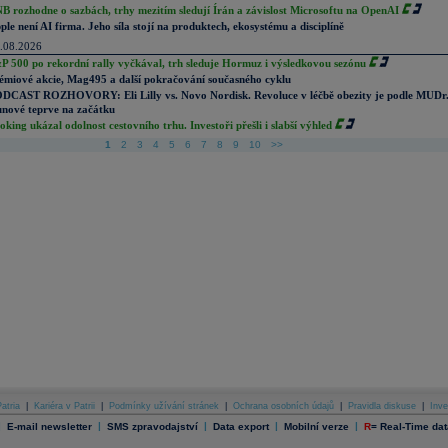
B rozhodne o sazbách, trhy mezitím sledují Írán a závislost Microsoftu na OpenAI
ple není AI firma. Jeho síla stojí na produktech, ekosystému a disciplíně
.08.2026
P 500 po rekordní rally vyčkával, trh sleduje Hormuz i výsledkovou sezónu
émiové akcie, Mag495 a další pokračování současného cyklu
DCAST ROZHOVORY: Eli Lilly vs. Novo Nordisk. Revoluce v léčbě obezity je podle MUDr
nové teprve na začátku
oking ukázal odolnost cestovního trhu. Investoři přešli i slabší výhled
1
2
3
4
5
6
7
8
9
10
>>
atria
|
Kariéra v Patrii
|
Podmínky užívání stránek
|
Ochrana osobních údajů
|
Pravidla diskuse
|
Inve
|
|
|
|
|
E-mail newsletter
SMS zpravodajství
Data export
Mobilní verze
R
=
Real-Time dat