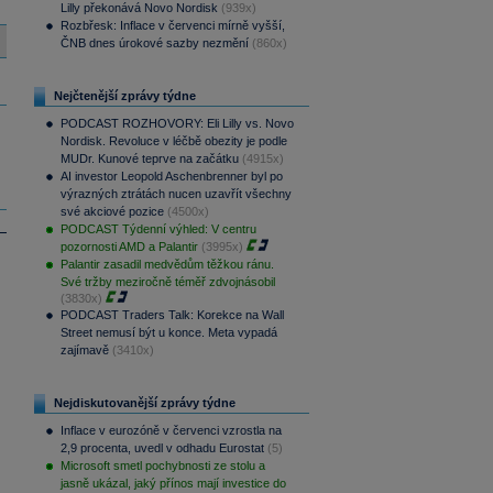
Lilly překonává Novo Nordisk
(939x)
Rozbřesk: Inflace v červenci mírně vyšší,
ČNB dnes úrokové sazby nezmění
(860x)
Nejčtenější zprávy týdne
PODCAST ROZHOVORY: Eli Lilly vs. Novo
Nordisk. Revoluce v léčbě obezity je podle
MUDr. Kunové teprve na začátku
(4915x)
AI investor Leopold Aschenbrenner byl po
výrazných ztrátách nucen uzavřít všechny
své akciové pozice
(4500x)
PODCAST Týdenní výhled: V centru
pozornosti AMD a Palantir
(3995x)
Palantir zasadil medvědům těžkou ránu.
Své tržby meziročně téměř zdvojnásobil
(3830x)
PODCAST Traders Talk: Korekce na Wall
Street nemusí být u konce. Meta vypadá
zajímavě
(3410x)
Nejdiskutovanější zprávy týdne
Inflace v eurozóně v červenci vzrostla na
2,9 procenta, uvedl v odhadu Eurostat
(5)
Microsoft smetl pochybnosti ze stolu a
jasně ukázal, jaký přínos mají investice do