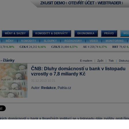
ZKUSIT DEMO
OTEVŘÍT ÚČET
WEBTRADER
|
|
|
MĚNY & SAZBY
KOMODITY & DERIVÁTY
EKONOMIKA
PRÁVO
MOJ
|
MĚNY
|
KOMODITY
|
SLOUPKY
|
ROZHOVORY
|
VIDEO
|
MONITORING
|
43,70
0,30%
CZK/€
24,212
0,16%
CZK/$
21,004
0,37%
AU
4 259,74
0,37%
BRT
79,42
0
 - články
E-mailem
Zpět
Tisk
Diskutu
|
|
|
ČNB: Dluhy domácností u bank v listopadu
vzrostly o 7,8 miliardy Kč
31.12.2013 10:21
Autor:
Redakce
, Patria.cz
ých domácností u bank a finančních institucí se v listopadu dále zvýšily, proti říj
 7,8 miliardy
korun
na 1,21 bilionu
korun
. Meziročně byly vyšší o 52,6 miliard
koru