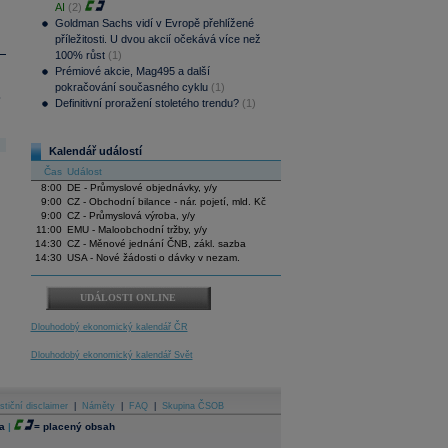
AI
(2)
Goldman Sachs vidí v Evropě přehlížené
příležitosti. U dvou akcií očekává více než
100% růst
(1)
Prémiové akcie, Mag495 a další
pokračování současného cyklu
(1)
.
Definitivní proražení stoletého trendu?
(1)
Kalendář událostí
Čas
Událost
8:00
DE - Průmyslové objednávky, y/y
9:00
CZ - Obchodní bilance - nár. pojetí, mld. Kč
9:00
CZ - Průmyslová výroba, y/y
11:00
EMU - Maloobchodní tržby, y/y
14:30
CZ - Měnové jednání ČNB, zákl. sazba
14:30
USA - Nové žádosti o dávky v nezam.
UDÁLOSTI ONLINE
Dlouhodobý ekonomický kalendář ČR
Dlouhodobý ekonomický kalendář Svět
stiční disclaimer
|
Náměty
|
FAQ
|
Skupina ČSOB
a
|
=
placený obsah