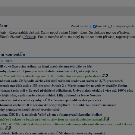
ázor
Přidat názor
Pavouk
Od nejnovějších
|
ístě můžete zahájit diskusi. Zatím nebyl zadán žádný názor. Do diskuse mohou přispívat
ášení uživatelé (
Přihlásit
). Pokud nemáte účet, na který byste se mohli přihlásit, registrujte se
lní komentáře
.08.2026
B ve vyčkávacím režimu, zvýšení sazeb ale zůstává dále ve hře
soby plynu v EU jsou pro toto období rekordně nízké, ukazují data
st MercadoLibre akceleruje na 50 %. Podle trhu ale roste příliš draze
nkovní rada ČNB podle očekávání drží základní úrokovou sazbu na 3,75 procentech
ntendo navýšilo zisk o 150 procent. Switch 2 a Mario pomohly navzdory dražším čipům
ldman Sachs vidí v Evropě přehlížené příležitosti. U dvou akcií očekává více než 100% růst
chlejší růst, vyšší marže a lepší výhled. Lilly překonává Novo Nordisk
ziroční růst stavební výroby v ČR v červnu zpomalil na dvě procenta
hraniční obchod ČR v červnu skončil přebytkem 15,5 mld. Kč, meziročně nižším
ský průmysl zakončil druhé čtvrtletí silně
upina ČSOB v 1. pololetí: Velký zájem o financování vlastního bydlení
měťový sektor je brzda pro techy, trhy jsou na tom dopoledne smíšeně
EVIEW: CSG míří k dalšímu růstu. Klíčové bude tempo obranné divize a vývoj zakázkové
ihy
zbřesk: Inflace v červenci mírně vyšší, ČNB dnes úrokové sazby nezmění