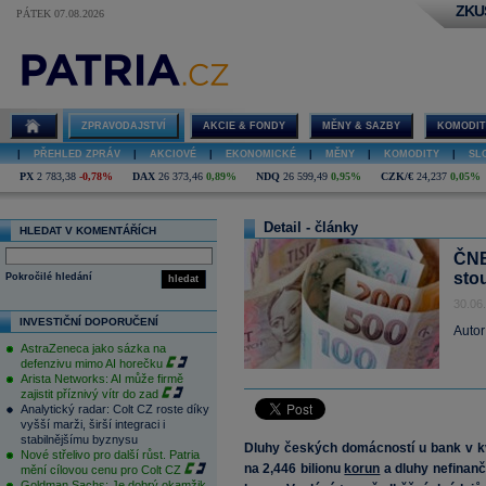
ZKU
PÁTEK 07.08.2026
ZPRAVODAJSTVÍ
AKCIE & FONDY
MĚNY & SAZBY
KOMODIT
|
PŘEHLED ZPRÁV
|
AKCIOVÉ
|
EKONOMICKÉ
|
MĚNY
|
KOMODITY
|
SL
PX
2 783,38
-0,78%
DAX
26 373,46
0,89%
NDQ
26 599,49
0,95%
CZK/€
24,237
0,05%
Detail - články
HLEDAT V KOMENTÁŘÍCH
ČNB
sto
Pokročilé hledání
hledat
30.06
INVESTIČNÍ DOPORUČENÍ
Autor
AstraZeneca jako sázka na
defenzivu mimo AI horečku
Arista Networks: AI může firmě
zajistit příznivý vítr do zad
Analytický radar: Colt CZ roste díky
vyšší marži, širší integraci i
stabilnějšímu byznysu
Dluhy českých domácností u bank v kv
Nové střelivo pro další růst. Patria
na 2,446 bilionu
korun
a dluhy nefinančn
mění cílovou cenu pro Colt CZ
Goldman Sachs: Je dobrý okamžik