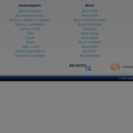
Zpravodajství:
Akcie:
Akciové zprávy
Akcie ČEZ
Ekonomické zprávy
Akcie NWR
Zprávy o měnách a sazbách
Akcie Komerční banka
Zprávy o komoditách
Akcie Erste Bank
Zprávy o HDP
Akcie O2
ČNB
Akcie Kofola
Grexit
Akcie Apple
Brexit
Akcie Facebook
Volby v USA
Akcie BMW
Video zpravodajství
Akcie GE
Investiční komentáře
Akcie Moneta
Tvorba apl