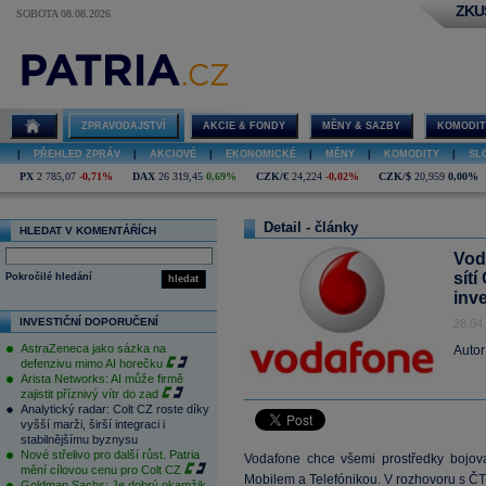
ZKU
SOBOTA 08.08.2026
ZPRAVODAJSTVÍ
AKCIE & FONDY
MĚNY & SAZBY
KOMODIT
|
PŘEHLED ZPRÁV
|
AKCIOVÉ
|
EKONOMICKÉ
|
MĚNY
|
KOMODITY
|
SL
PX
2 785,07
-0,71%
DAX
26 319,45
0,69%
CZK/€
24,224
-0,02%
CZK/$
20,959
0,00%
Detail - články
HLEDAT V KOMENTÁŘÍCH
Vod
sítí
Pokročilé hledání
hledat
inv
INVESTIČNÍ DOPORUČENÍ
28.04
AstraZeneca jako sázka na
Autor
defenzivu mimo AI horečku
Arista Networks: AI může firmě
zajistit příznivý vítr do zad
Analytický radar: Colt CZ roste díky
vyšší marži, širší integraci i
stabilnějšímu byznysu
Nové střelivo pro další růst. Patria
Vodafone chce všemi prostředky bojova
mění cílovou cenu pro Colt CZ
Mobilem a Telefónikou. V rozhovoru s ČT
Goldman Sachs: Je dobrý okamžik